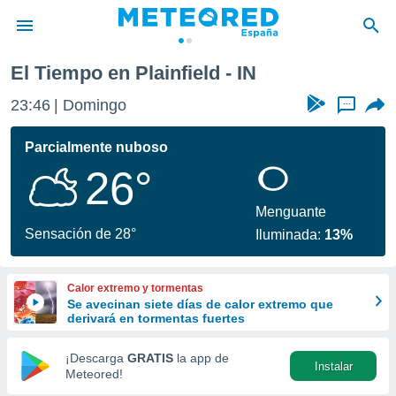
El Tiempo en Plainfield - IN
privacidad
23:46
Domingo
...
o de
tiempo.com)
borado por
Parcialmente nuboso
es para
26°
ue la
 que se
e calidad.
Menguante
eder a este
Sensación de 28°
Iluminada:
13%
ediante las
opciones:
Calor extremo y tormentas
ookies y
Se avecinan siete días de calor extremo que
e forma
derivará en tormentas fuertes
d digital
¡Descarga
GRATIS
la app de
Instalar
ada, basada
Meteored!
mación