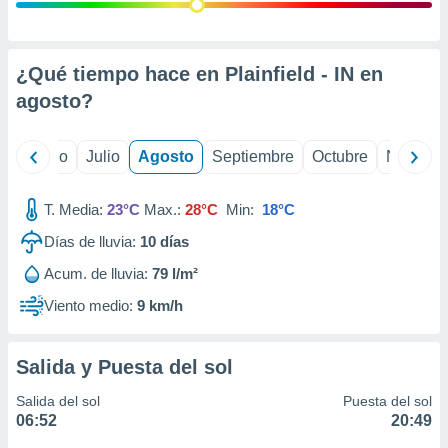
 seleccionar
o.
calización
precisa e
¿Qué tiempo hace en Plainfield - IN en
ión mediante
agosto
?
, publicidad
yo
Junio
Julio
Agosto
Septiembre
Octubre
Noviemb
dos,
 publicidad
,
T. Media:
23°C
Max.:
28°C
Min:
18°C
ón de
Días de lluvia:
10
días
 desarrollo
s.
Acum. de lluvia:
79 l/m²
tros 1199
Viento medio:
9 km/h
ios
Salida y Puesta del sol
Salida del sol
Puesta del sol
06:52
20:49