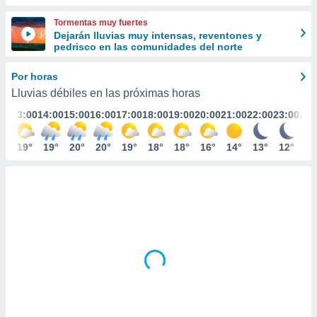
ediante
ecnologías
Tormentas muy fuertes
nos permite
Dejarán lluvias muy intensas, reventones y
estra
pedrisco en las comunidades del norte
ara seguir
e contenido
Por horas
stándares
ACEPTAR
Lluvias débiles en las próximas horas
sin coste.
Y
:00
13:00
14:00
15:00
16:00
17:00
18:00
19:00
20:00
21:00
22:00
23:00
24:
CONTINUAR
 botón
continuar",
der a la
8°
19°
19°
20°
20°
19°
18°
18°
16°
14°
13°
12°
11
CONFIGURACIÓN
ndo la
 de todas
, ya sean
de nuestros
 nos
 y análisis
tamiento en
b, así como
un perfil
para
ublicidad y