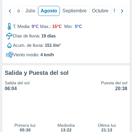
yo
Junio
Julio
Agosto
Septiembre
Octubre
Noviemb
T. Media:
9°C
Max.:
15°C
Min:
5°C
Días de lluvia:
19
días
Acum. de lluvia:
151 l/m²
Viento medio:
4 km/h
Salida y Puesta del sol
Salida del sol
Puesta del sol
06:04
20:38
Primera luz
Mediodía
Última luz
05:30
13:22
21:13