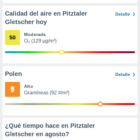
 seleccionar
o.
Calidad del aire en Pitztaler
Detalle
calización
Gletscher hoy
precisa e
ión mediante
Moderada
50
, publicidad
O₃ (129 µg/m³)
dos,
 publicidad
,
ón de
Polen
Detalle
 desarrollo
s.
Alto
tros 1199
Gramíneas (92 #/m³)
ios
¿Qué tiempo hace en Pitztaler
Gletscher en
agosto
?