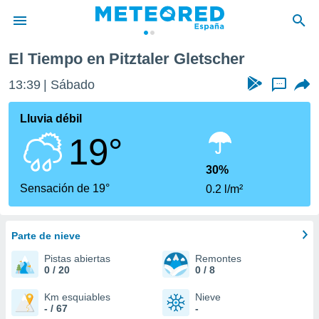
El Tiempo en Pitztaler Gletscher
privacidad
13:39
Sábado
...
o de
tiempo.com)
borado por
Lluvia débil
es para
19°
ue la
 que se
e calidad.
30%
eder a este
Sensación de 19°
0.2 l/m²
ediante las
opciones:
Parte de nieve
ookies y
e forma
Pistas abiertas
Remontes
0 / 20
0 / 8
d digital
ada, basada
Km esquiables
Nieve
- / 67
-
mación