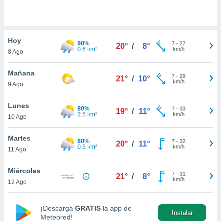
do en
 mismo.
sultar más
Hoy
 en nuestra
90%
7
-
27
20°
/
8°
0.6 l/m²
km/h
 Cookies
y
8 Ago
ualquier
Mañana
7
-
29
21°
/
10°
ento
km/h
9 Ago
 botón
ación de
Lunes
kies
80%
7
-
33
19°
/
11°
2.5 l/m²
km/h
 disponible
10 Ago
e nuestra
.
Martes
80%
7
-
32
20°
/
11°
0.5 l/m²
km/h
11 Ago
IVAMENTE,
Miércoles
7
-
31
21°
/
8°
km/h
12 Ago
as
 a cookies
 no aceptar
¡Descarga
GRATIS
la app de
Instalar
ón de
Meteored!