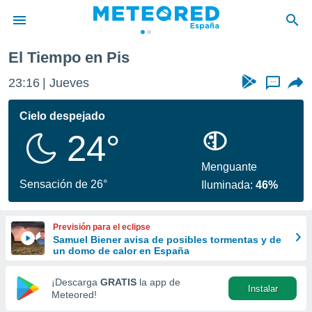
El Tiempo en Pis
privacidad
23:16
Jueves
...
o de
tiempo.com)
borado por
Cielo despejado
es para
24°
ue la
 que se
e calidad.
Menguante
eder a este
Sensación de 26°
Iluminada:
46%
ediante las
opciones:
Previsión para el eclipse
ookies y
Samuel Biener avisa de posibles tormentas y de
e forma
un domo de calor en España
d digital
¡Descarga
GRATIS
la app de
Instalar
ada, basada
Meteored!
mación