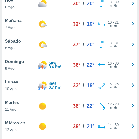
13
-
30
30°
/
20°
km/h
6 Ago
do en
 mismo.
sultar más
Mañana
10
-
21
32°
/
19°
 en nuestra
km/h
7 Ago
 Cookies
y
ualquier
Sábado
13
-
31
37°
/
20°
km/h
8 Ago
ento
 botón
ación de
Domingo
50%
16
-
30
36°
/
22°
kies
0.4 l/m²
km/h
9 Ago
 disponible
e nuestra
Lunes
40%
13
-
25
.
33°
/
19°
0.7 l/m²
km/h
10 Ago
IVAMENTE,
Martes
12
-
28
38°
/
22°
km/h
11 Ago
as
 a cookies
Miércoles
14
-
30
39°
/
21°
km/h
 no aceptar
12 Ago
ón de