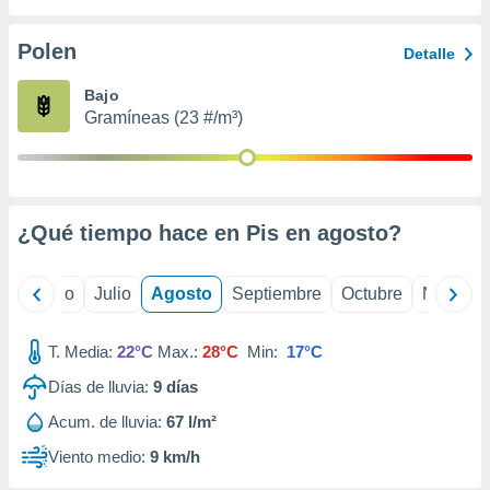
 seleccionar
o.
Polen
Detalle
calización
precisa e
Bajo
ión mediante
Gramíneas (23 #/m³)
, publicidad
dos,
 publicidad
,
¿Qué tiempo hace en Pis en
agosto
?
ón de
 desarrollo
s.
yo
Junio
Julio
Agosto
Septiembre
Octubre
Noviemb
tros 1199
ios
T. Media:
22°C
Max.:
28°C
Min:
17°C
Días de lluvia:
9
días
Acum. de lluvia:
67 l/m²
Viento medio:
9 km/h