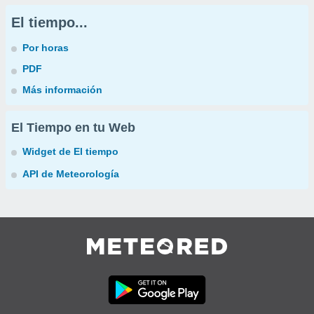
El tiempo...
Por horas
PDF
Más información
El Tiempo en tu Web
Widget de El tiempo
API de Meteorología