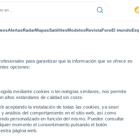
deos
Alertas
Radar
Mapas
Satélites
Modelos
Revista
Foro
El mundo
Esq
ofesionales para garantizar que la información que se ofrece es
entes opciones:
ecogida mediante cookies o tecnologías similares, nos permite
on altos estándares de calidad sin coste.
ti
eb aceptando la instalación de todas las cookies, ya sean
 y análisis del comportamiento en el sitio web, así como
...
ntenido personalizado en función del mismo. Puedes consultar
alquier momento el consentimiento pulsando el botón
Por horas
uestra página web.
Intervalos nubosos en las
próximas horas