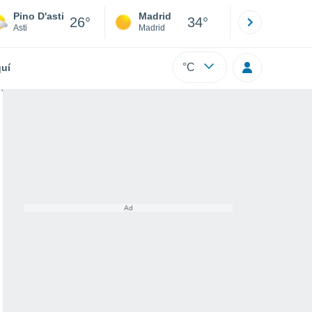
Pino D'asti
Madrid
Barcelona
26°
34°
Asti
Madrid
Barcelona
°C
uí