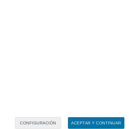
Calendario lunar
Lun
Mar
Mié
Jue
Vie
Sáb
Dom
8
9
10
11
12
13
14
15
16
17
18
19
20
21
CONFIGURACIÓN
ACEPTAR Y CONTINUAR