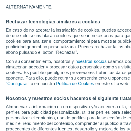
26°
ALTERNATIVAMENTE,
Rechazar tecnologías similares a cookies
Este
En caso de no aceptar la instalación de cookies, puedes acced
Sensación de 27°
3
-
15 km/
de que solo se instalarán cookies que sean necesarias para garan
cookies para analizar el comportamiento ni para mostrar publici
publicidad general no personalizada. Puedes rechazar la instala
abono pulsando el botón "Rechazar".
Tormentas muy fuertes
Dejarán lluvias muy intensas, reventones y
Con su consentimiento, nosotros y
nuestros socios
usamos cooki
pedrisco en las comunidades del norte
almacenar, acceder y procesar datos personales como su visita e
cookies. Es posible que algunos proveedores traten tus datos pe
El Tiempo 1 - 7 días
Por horas
Actualidad
Mapa d
oponerte. Para ello, puede retirar su consentimiento u oponerse
"Configurar"
o en nuestra
Política de Cookies
en este sitio web.
Nosotros y nuestros socios hacemos el siguiente trata
Mañana
Lunes
Hoy
Almacenar la información en un dispositivo y/o acceder a ella, 
9 Ago
10 Ago
8 Ago
perfiles para publicidad personalizada, utilizar perfiles para sele
personalizar el contenido, uso de perfiles para la selección de c
medir el rendimiento del contenido, comprender al público a tra
procedentes de diferentes fuentes, desarrollo y mejora de los se
30%
50%