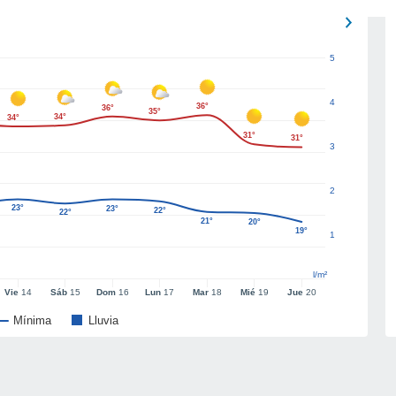
5
4
36°
36°
35°
34°
34°
31°
31°
3
2
23°
23°
22°
22°
21°
20°
19°
1
l/m²
Vie
14
Sáb
15
Dom
16
Lun
17
Mar
18
Mié
19
Jue
20
Mínima
Lluvia