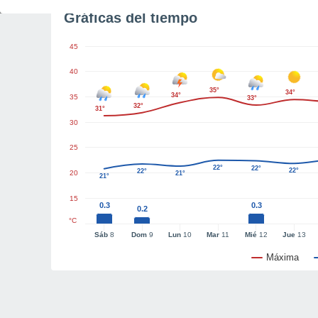
Gráficas del tiempo
45
40
35°
34°
34°
35
33°
32°
31°
30
25
22°
22°
22°
22°
20
21°
21°
15
0.3
0.3
0.2
°C
Sáb
8
Dom
9
Lun
10
Mar
11
Mié
12
Jue
13
Máxima