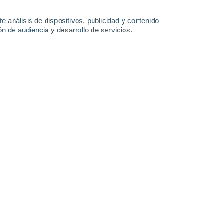
0.3 l/m²
35°
/
22°
33°
/
22°
34°
/
22°
34°
/
23°
e análisis de dispositivos, publicidad y contenido
n de audiencia y desarrollo de servicios.
-
33
km/h
11
-
31
km/h
6
-
21
km/h
9
-
26
km/h
osto
Este
3 Medio
°
4
-
17 km/h
FPS:
6-10
Este
2 Bajo
°
6
-
17 km/h
FPS:
no
Este
1 Bajo
°
9
-
20 km/h
FPS:
no
Este
0 Bajo
°
8
-
21 km/h
FPS:
no