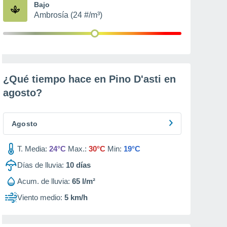
Bajo
Ambrosía (24 #/m³)
¿Qué tiempo hace en Pino D'asti en
agosto
?
Agosto
T. Media:
24°C
Max.:
30°C
Min:
19°C
Días de lluvia:
10
días
Acum. de lluvia:
65 l/m²
Viento medio:
5 km/h