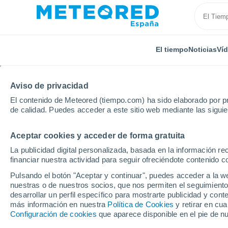
El tiempo
Noticias
Ví
Aviso de privacidad
El contenido de Meteored (tiempo.com) ha sido elaborado por pr
de calidad. Puedes acceder a este sitio web mediante las sigui
Aceptar cookies y acceder de forma gratuita
Inicio
Italia
Provincia de Asti
Pino D'asti
La publicidad digital personalizada, basada en la información r
financiar nuestra actividad para seguir ofreciéndote contenido c
El Tiempo en Pino D'as
Pulsando el botón "Aceptar y continuar", puedes acceder a la w
nuestras o de nuestros socios, que nos permiten el seguimiento
20:59
Sábado
desarrollar un perfil específico para mostrarte publicidad y co
más información en nuestra
Política de Cookies
y retirar en cu
Configuración de cookies
que aparece disponible en el pie de n
Nubes y claros