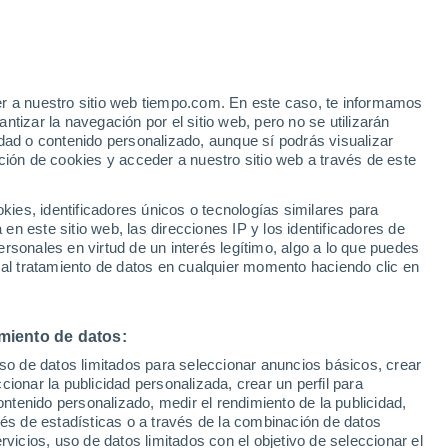
er a nuestro sitio web tiempo.com. En este caso, te informamos
h
tizar la navegación por el sitio web, pero no se utilizarán
dad o contenido personalizado, aunque sí podrás visualizar
ción de cookies y acceder a nuestro sitio web a través de este
es, identificadores únicos o tecnologías similares para
n este sitio web, las direcciones IP y los identificadores de
rsonales en virtud de un interés legítimo, algo a lo que puedes
e nubosidad
Radar de lluvia
Satélites
Modelos
 al tratamiento de datos en cualquier momento haciendo clic en
miento de datos:
Martes
Miércoles
Jueves
Viernes
uso de datos limitados para seleccionar anuncios básicos, crear
11 Ago
12 Ago
13 Ago
14 Ago
ccionar la publicidad personalizada, crear un perfil para
ontenido personalizado, medir el rendimiento de la publicidad,
vés de estadísticas o a través de la combinación de datos
rvicios, uso de datos limitados con el objetivo de seleccionar el
50%