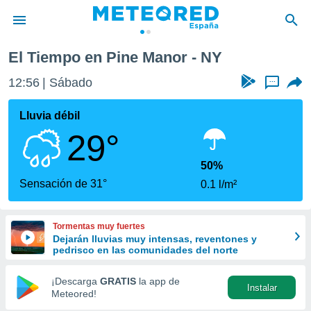
El Tiempo en Pine Manor - NY
privacidad
12:56
Sábado
...
o de
tiempo.com)
borado por
Lluvia débil
es para
29°
ue la
 que se
e calidad.
50%
eder a este
Sensación de 31°
0.1 l/m²
ediante las
opciones:
Tormentas muy fuertes
ookies y
Dejarán lluvias muy intensas, reventones y
e forma
pedrisco en las comunidades del norte
d digital
¡Descarga
GRATIS
la app de
Instalar
ada, basada
Meteored!
mación