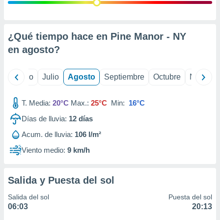
 seleccionar
o.
calización
precisa e
¿Qué tiempo hace en Pine Manor - NY
ión mediante
en
agosto
?
, publicidad
yo
Junio
Julio
Agosto
Septiembre
Octubre
Noviemb
dos,
 publicidad
,
T. Media:
20°C
Max.:
25°C
Min:
16°C
ón de
Días de lluvia:
12
días
 desarrollo
s.
Acum. de lluvia:
106 l/m²
tros 1199
Viento medio:
9 km/h
ios
Salida y Puesta del sol
Salida del sol
Puesta del sol
06:03
20:13