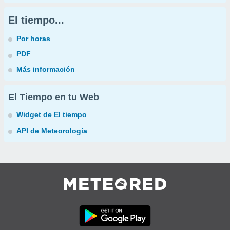
El tiempo...
Por horas
PDF
Más información
El Tiempo en tu Web
Widget de El tiempo
API de Meteorología