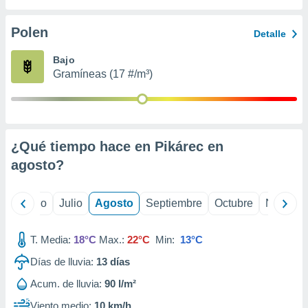
 seleccionar
o.
Polen
Detalle
calización
precisa e
Bajo
ión mediante
Gramíneas (17 #/m³)
, publicidad
dos,
 publicidad
,
¿Qué tiempo hace en Pikárec en
ón de
agosto
?
 desarrollo
s.
tros 1199
yo
Junio
Julio
Agosto
Septiembre
Octubre
Noviemb
ios
T. Media:
18°C
Max.:
22°C
Min:
13°C
Días de lluvia:
13
días
Acum. de lluvia:
90 l/m²
Viento medio:
10 km/h