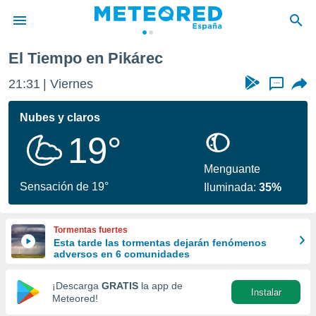
El Tiempo en Pikárec
privacidad
21:31
Viernes
...
o de
tiempo.com)
borado por
Nubes y claros
es para
19°
ue la
 que se
e calidad.
Menguante
eder a este
Sensación de 19°
Iluminada:
35%
ediante las
opciones:
Tormentas fuertes
ookies y
Esta tarde las tormentas dejarán fenómenos
e forma
adversos en 6 comunidades
d digital
¡Descarga
GRATIS
la app de
Instalar
ada, basada
Meteored!
mación