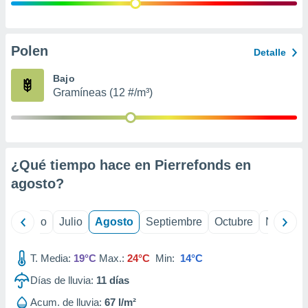
 seleccionar
o.
calización
precisa e
Polen
Detalle
ión mediante
Bajo
, publicidad
Gramíneas (12 #/m³)
dos,
 publicidad
,
ón de
¿Qué tiempo hace en Pierrefonds en
 desarrollo
s.
agosto
?
tros 1199
ios
yo
Junio
Julio
Agosto
Septiembre
Octubre
Noviemb
T. Media:
19°C
Max.:
24°C
Min:
14°C
Días de lluvia:
11
días
Acum. de lluvia:
67 l/m²