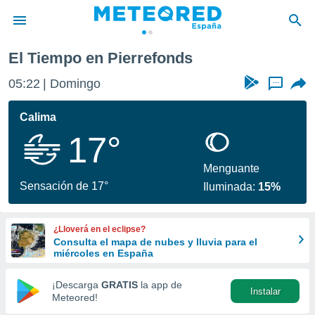
El Tiempo en Pierrefonds
privacidad
05:22
Domingo
...
o de
tiempo.com)
borado por
Calima
es para
17°
ue la
 que se
e calidad.
Menguante
eder a este
Sensación de 17°
Iluminada:
15%
ediante las
opciones:
¿Lloverá en el eclipse?
ookies y
Consulta el mapa de nubes y lluvia para el
e forma
miércoles en España
d digital
¡Descarga
GRATIS
la app de
Instalar
ada, basada
Meteored!
mación