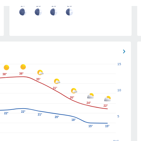
17
18
19
20
15
38°
38°
35°
31°
10
26°
24°
22°
22°
22°
21°
5
20°
18°
15°
15°