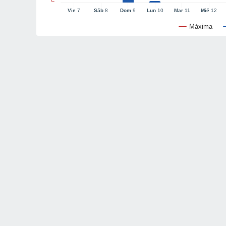
°C
Vie
7
Sáb
8
Dom
9
Lun
10
Mar
11
Mié
12
Máxima