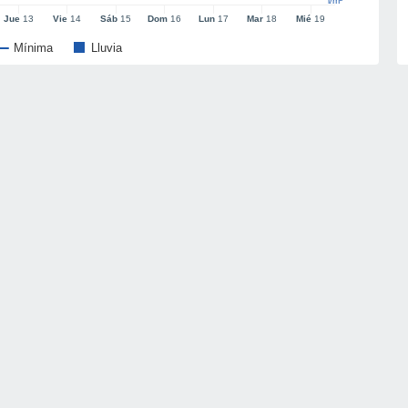
l/m²
Jue
13
Vie
14
Sáb
15
Dom
16
Lun
17
Mar
18
Mié
19
Mínima
Lluvia