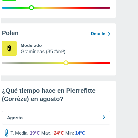
Polen
Detalle
Moderado
Gramíneas (35 #/m³)
¿Qué tiempo hace en Pierrefitte
(Corrèze) en
agosto
?
Agosto
T. Media:
19°C
Max.:
24°C
Min:
14°C