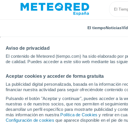
El tiempo
Noticias
Ví
Aviso de privacidad
El contenido de Meteored (tiempo.com) ha sido elaborado por pr
de calidad. Puedes acceder a este sitio web mediante las sigui
Aceptar cookies y acceder de forma gratuita
Inicio
Francia
Nueva Aquitania
Departamento d
La publicidad digital personalizada, basada en la información r
financiar nuestra actividad para seguir ofreciéndote contenido c
El Tiempo en Pierrefitt
Pulsando el botón "Aceptar y continuar", puedes acceder a la w
nuestras o de nuestros socios, que nos permiten el seguimiento
00:51
Viernes
desarrollar un perfil específico para mostrarte publicidad y co
más información en nuestra
Política de Cookies
y retirar en cu
Configuración de cookies
que aparece disponible en el pie de n
Cielo despejado