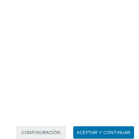
Calendario lunar
Lun
Mar
Mié
Jue
Vie
Sáb
Dom
7
8
9
10
11
12
13
14
15
16
CONFIGURACIÓN
ACEPTAR Y CONTINUAR