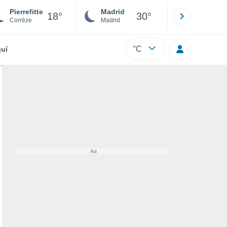
Pierrefitte
Madrid
Barcelona
18°
30°
Corrèze
Madrid
Barcelona
°C
uí