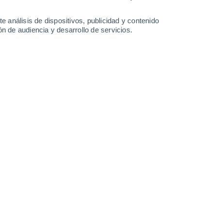
0.2 l/m²
33°
/
19°
36°
/
20°
37°
/
21°
38°
/
22°
e análisis de dispositivos, publicidad y contenido
n de audiencia y desarrollo de servicios.
-
21
km/h
10
-
19
km/h
11
-
21
km/h
10
-
23
km/h
sto
Norte
0 Bajo
9
-
16 km/h
FPS:
no
Norte
0 Bajo
11
-
19 km/h
FPS:
no
Norte
0 Bajo
10
-
19 km/h
FPS:
no
Norte
0 Bajo
9
-
16 km/h
FPS:
no