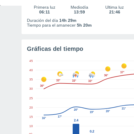
Primera luz
Mediodía
Última luz
06:11
13:59
21:46
Duración del día
14h 29m
Tiempo para el amanecer
5h 20m
Gráficas del tiempo
45
40
37°
36°
35
33°
33°
33°
30°
30
25
20
21°
20°
20°
19°
15
17°
16°
2.4
10
0.2