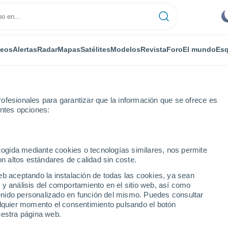
deos
Alertas
Radar
Mapas
Satélites
Modelos
Revista
Foro
El mundo
Esq
ofesionales para garantizar que la información que se ofrece es
entes opciones:
e Corrèze
Pierrefitte
ecogida mediante cookies o tecnologías similares, nos permite
on altos estándares de calidad sin coste.
e (Corrèze)
eb aceptando la instalación de todas las cookies, ya sean
 y análisis del comportamiento en el sitio web, así como
...
ntenido personalizado en función del mismo. Puedes consultar
alquier momento el consentimiento pulsando el botón
Por horas
uestra página web.
Cielos despejados en las
próximas horas