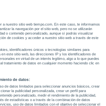
e
er a nuestro sitio web tiempo.com. En este caso, te informamos
:
35%
tizar la navegación por el sitio web, pero no se utilizarán
dad o contenido personalizado, aunque sí podrás visualizar
ción de cookies y acceder a nuestro sitio web a través de este
 de
es, identificadores únicos o tecnologías similares para
n este sitio web, las direcciones IP y los identificadores de
rsonales en virtud de un interés legítimo, algo a lo que puedes
 temperatura
Radar de lluvia
Satélites
Modelos
 al tratamiento de datos en cualquier momento haciendo clic en
miento de datos:
Lunes
Martes
Miércoles
Jueves
uso de datos limitados para seleccionar anuncios básicos, crear
10 Ago
11 Ago
12 Ago
13 Ago
ccionar la publicidad personalizada, crear un perfil para
ontenido personalizado, medir el rendimiento de la publicidad,
vés de estadísticas o a través de la combinación de datos
rvicios, uso de datos limitados con el objetivo de seleccionar el
60%