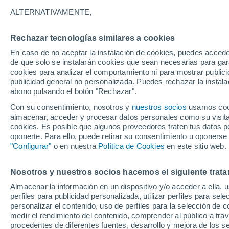
18°
ALTERNATIVAMENTE,
Rechazar tecnologías similares a cookies
Menguant
En caso de no aceptar la instalación de cookies, puedes acced
Iluminada
Sensación de 18°
de que solo se instalarán cookies que sean necesarias para garan
cookies para analizar el comportamiento ni para mostrar publici
publicidad general no personalizada. Puedes rechazar la instala
abono pulsando el botón "Rechazar".
Previsión para el eclipse
Samuel Biener avisa de posibles tormentas y
Con su consentimiento, nosotros y
nuestros socios
usamos cooki
un domo de calor en España
almacenar, acceder y procesar datos personales como su visita e
cookies. Es posible que algunos proveedores traten tus datos pe
El Tiempo 1 - 7 días
Por horas
Actualidad
Mapa de
oponerte. Para ello, puede retirar su consentimiento u oponerse
"Configurar"
o en nuestra
Política de Cookies
en este sitio web.
Nosotros y nuestros socios hacemos el siguiente trata
Mañana
Domingo
Hoy
Almacenar la información en un dispositivo y/o acceder a ella, 
8 Ago
9 Ago
7 Ago
perfiles para publicidad personalizada, utilizar perfiles para sele
personalizar el contenido, uso de perfiles para la selección de c
medir el rendimiento del contenido, comprender al público a tra
procedentes de diferentes fuentes, desarrollo y mejora de los se
60%