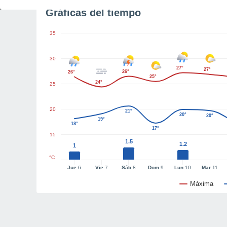
Gráficas del tiempo
35
30
27°
27°
26°
26°
25°
24°
25
20
21°
20°
20°
19°
18°
17°
15
1.5
1.2
1
°C
Jue
6
Vie
7
Sáb
8
Dom
9
Lun
10
Mar
11
Máxima