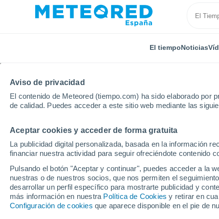
El tiempo
Noticias
Ví
Aviso de privacidad
El contenido de Meteored (tiempo.com) ha sido elaborado por pr
de calidad. Puedes acceder a este sitio web mediante las sigui
Aceptar cookies y acceder de forma gratuita
Inicio
Canadá
Provincia de Ontario
Pickering
La publicidad digital personalizada, basada en la información r
financiar nuestra actividad para seguir ofreciéndote contenido c
El Tiempo en Pickering
Pulsando el botón "Aceptar y continuar", puedes acceder a la w
nuestras o de nuestros socios, que nos permiten el seguimiento
17:31
Jueves
desarrollar un perfil específico para mostrarte publicidad y co
más información en nuestra
Política de Cookies
y retirar en cu
Configuración de cookies
que aparece disponible en el pie de n
Nubes y claros