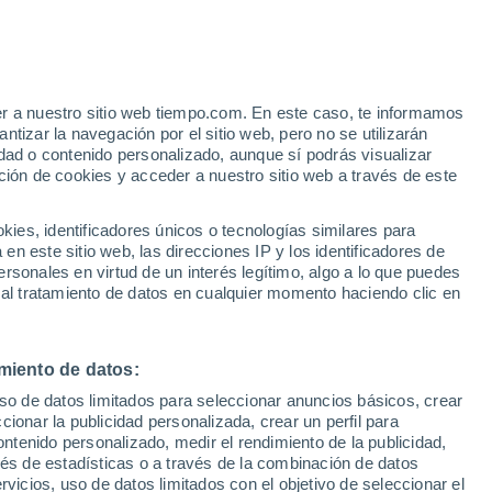
er a nuestro sitio web tiempo.com. En este caso, te informamos
h
tizar la navegación por el sitio web, pero no se utilizarán
dad o contenido personalizado, aunque sí podrás visualizar
ción de cookies y acceder a nuestro sitio web a través de este
 de
es, identificadores únicos o tecnologías similares para
n este sitio web, las direcciones IP y los identificadores de
rsonales en virtud de un interés legítimo, algo a lo que puedes
e nubosidad
Radar de lluvia
Satélites
Modelos
 al tratamiento de datos en cualquier momento haciendo clic en
miento de datos:
omingo
Lunes
Martes
Miércoles
uso de datos limitados para seleccionar anuncios básicos, crear
9 Ago
10 Ago
11 Ago
12 Ago
ccionar la publicidad personalizada, crear un perfil para
ontenido personalizado, medir el rendimiento de la publicidad,
vés de estadísticas o a través de la combinación de datos
rvicios, uso de datos limitados con el objetivo de seleccionar el
70%