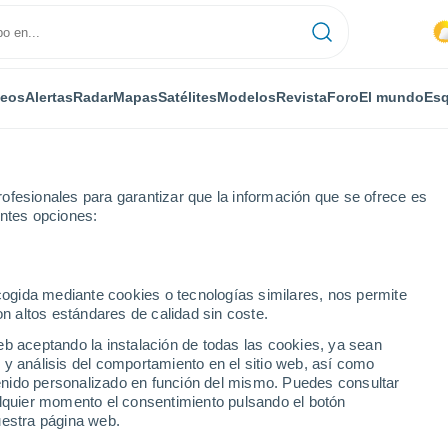
deos
Alertas
Radar
Mapas
Satélites
Modelos
Revista
Foro
El mundo
Esq
ofesionales para garantizar que la información que se ofrece es
entes opciones:
ecogida mediante cookies o tecnologías similares, nos permite
on altos estándares de calidad sin coste.
 - ON
eb aceptando la instalación de todas las cookies, ya sean
 y análisis del comportamiento en el sitio web, así como
...
ntenido personalizado en función del mismo. Puedes consultar
alquier momento el consentimiento pulsando el botón
Por horas
uestra página web.
Intervalos nubosos en las
próximas horas