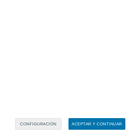
Calendario lunar
Lun
Mar
Mié
Jue
Vie
Sáb
Dom
6
7
8
9
10
11
12
13
14
15
16
17
18
19
CONFIGURACIÓN
ACEPTAR Y CONTINUAR