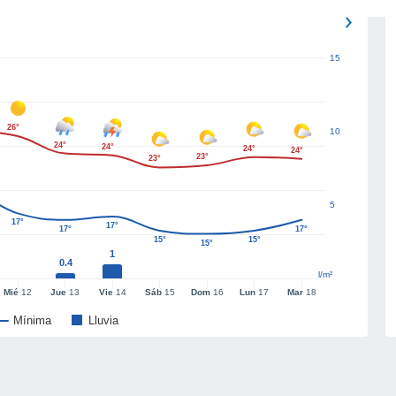
15
26°
10
24°
24°
24°
24°
23°
23°
5
17°
17°
17°
17°
15°
15°
15°
1
0.4
l/m²
Mié
12
Jue
13
Vie
14
Sáb
15
Dom
16
Lun
17
Mar
18
Mínima
Lluvia