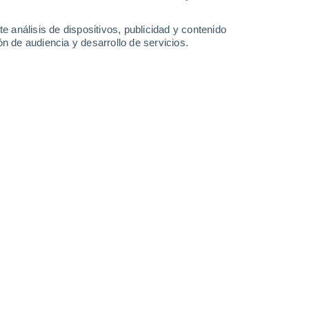
1.2 l/m²
25°
/
17°
27°
/
20°
27°
/
20°
26°
/
17°
e análisis de dispositivos, publicidad y contenido
n de audiencia y desarrollo de servicios.
-
35
km/h
14
-
30
km/h
9
-
24
km/h
16
-
35
km/h
e agosto
Oeste
3 Medio
°
9
-
19 km/h
FPS:
6-10
Oeste
1 Bajo
°
6
-
19 km/h
FPS:
no
Oeste
0 Bajo
°
5
-
15 km/h
FPS:
no
Suroeste
0 Bajo
°
2
-
12 km/h
FPS:
no