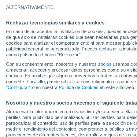
26°
ALTERNATIVAMENTE,
Rechazar tecnologías similares a cookies
Oeste
En caso de no aceptar la instalación de cookies, puedes acced
Sensación de 27°
6
-
19 km/
de que solo se instalarán cookies que sean necesarias para garan
cookies para analizar el comportamiento ni para mostrar publici
publicidad general no personalizada. Puedes rechazar la instala
abono pulsando el botón "Rechazar".
Previsión para el eclipse
Samuel Biener avisa de posibles tormentas y
Con su consentimiento, nosotros y
nuestros socios
usamos cooki
un domo de calor en España
almacenar, acceder y procesar datos personales como su visita e
cookies. Es posible que algunos proveedores traten tus datos pe
El Tiempo 1 - 7 días
Por horas
Actualidad
Mapa d
oponerte. Para ello, puede retirar su consentimiento u oponerse
"Configurar"
o en nuestra
Política de Cookies
en este sitio web.
Nosotros y nuestros socios hacemos el siguiente trata
Mañana
Sábado
D
Hoy
Almacenar la información en un dispositivo y/o acceder a ella, 
7 Ago
8 Ago
6 Ago
perfiles para publicidad personalizada, utilizar perfiles para sele
personalizar el contenido, uso de perfiles para la selección de c
medir el rendimiento del contenido, comprender al público a tra
procedentes de diferentes fuentes, desarrollo y mejora de los se
70%
80%