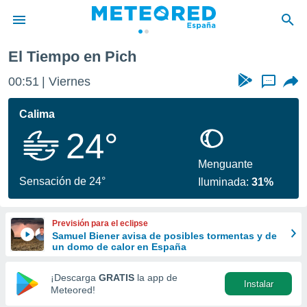
El Tiempo en Pich
privacidad
00:51
Viernes
...
o de
tiempo.com)
borado por
Calima
es para
24°
ue la
 que se
e calidad.
Menguante
eder a este
Sensación de 24°
Iluminada:
31%
ediante las
opciones:
Previsión para el eclipse
ookies y
Samuel Biener avisa de posibles tormentas y de
e forma
un domo de calor en España
d digital
¡Descarga
GRATIS
la app de
Instalar
ada, basada
Meteored!
mación