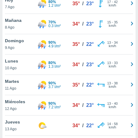
80%
17
-
42
35°
/
23°
1.2 l/m²
km/h
7 Ago
do en
 mismo.
sultar más
Mañana
70%
15
-
35
34°
/
23°
 en nuestra
0.3 l/m²
km/h
8 Ago
 Cookies
y
ualquier
Domingo
90%
13
-
34
35°
/
22°
4.9 l/m²
km/h
9 Ago
ento
 botón
ación de
Lunes
80%
13
-
33
34°
/
23°
kies
1.3 l/m²
km/h
10 Ago
 disponible
e nuestra
Martes
90%
13
-
38
.
35°
/
22°
3.7 l/m²
km/h
11 Ago
IVAMENTE,
Miércoles
90%
13
-
40
34°
/
23°
7.2 l/m²
km/h
12 Ago
as
 a cookies
Jueves
14
-
58
34°
/
22°
km/h
 no aceptar
13 Ago
ón de