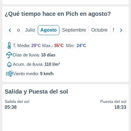
 seleccionar
o.
¿Qué tiempo hace en Pich en
agosto
?
calización
precisa e
ión mediante
yo
Junio
Julio
Agosto
Septiembre
Octubre
Noviemb
, publicidad
T. Media:
29°C
Max.:
35°C
Min:
24°C
dos,
 publicidad
Días de lluvia:
18
días
,
Acum. de lluvia:
110 l/m²
ón de
 desarrollo
Viento medio:
9 km/h
s.
tros 1199
Salida y Puesta del sol
ios
Salida del sol
Puesta del sol
05:38
18:33