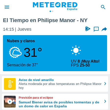
r
El Tiempo en Philipse Manor - NY
privacidad
14:15
Jueves
...
o de
tiempo.com)
borado por
Nubes y claros
es para
31°
ue la
 que se
e calidad.
UV
8 ¡Muy Alto!
eder a este
Sensación de 37°
FPS
25-50
ediante las
opciones:
Aviso de nivel amarillo
ookies y
Alerta moderada por altas temperaturas en Philipse Manor
e forma
hoy
d digital
Previsión para el eclipse
ada, basada
Samuel Biener avisa de posibles tormentas y de
un domo de calor en España
mación