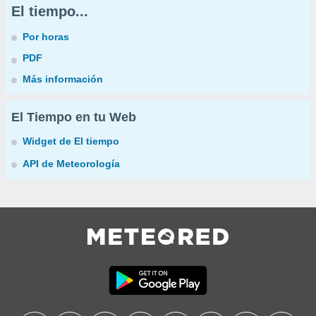
El tiempo...
Por horas
PDF
Más información
El Tiempo en tu Web
Widget de El tiempo
API de Meteorología