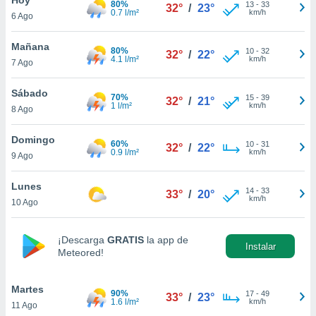
80%
13
-
33
32°
/
23°
0.7 l/m²
km/h
6 Ago
do en
 mismo.
sultar más
Mañana
80%
10
-
32
32°
/
22°
 en nuestra
4.1 l/m²
km/h
7 Ago
 Cookies
y
ualquier
Sábado
70%
15
-
39
32°
/
21°
1 l/m²
km/h
8 Ago
ento
 botón
ación de
Domingo
60%
10
-
31
32°
/
22°
kies
0.9 l/m²
km/h
9 Ago
 disponible
e nuestra
Lunes
14
-
33
.
33°
/
20°
km/h
10 Ago
IVAMENTE,
¡Descarga
GRATIS
la app de
Instalar
Meteored!
as
 a cookies
Martes
 no aceptar
90%
17
-
49
33°
/
23°
1.6 l/m²
km/h
11 Ago
ón de