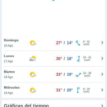
 botón
.
nto,
cios
kies,
ores únicos
Domingo
9
-
31
as similares
27°
/
14°
km/h
16 Ago
nar,
rocesar
Lunes
onales como
15
-
41
30°
/
18°
km/h
 este sitio
17 Ago
recciones IP
ficadores de
Martes
10
-
38
33°
/
19°
 posible
km/h
18 Ago
s
 traten tus
Miércoles
nales en
8
-
29
31°
/
20°
km/h
 interés
19 Ago
go a lo que
nerte. Para
Gráficas del tiempo
retirar su