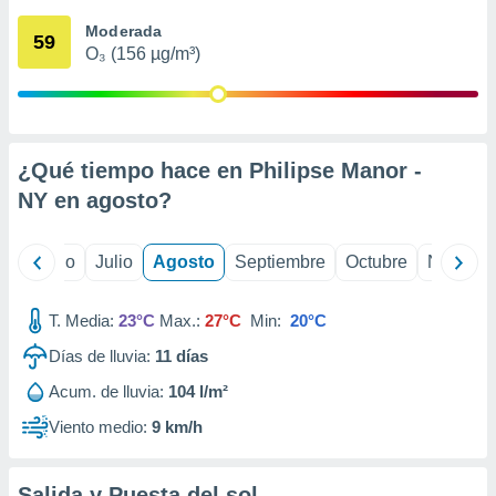
 seleccionar
o.
Moderada
59
O₃ (156 µg/m³)
calización
precisa e
ión mediante
, publicidad
¿Qué tiempo hace en Philipse Manor -
dos,
NY en
agosto
?
 publicidad
,
ón de
yo
Junio
Julio
Agosto
Septiembre
Octubre
Noviemb
 desarrollo
s.
T. Media:
23°C
Max.:
27°C
Min:
20°C
tros 1199
ios
Días de lluvia:
11
días
Acum. de lluvia:
104 l/m²
Viento medio:
9 km/h
Salida y Puesta del sol