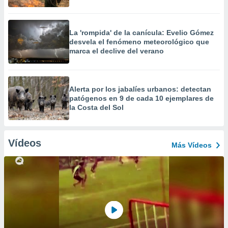
La 'rompida' de la canícula: Evelio Gómez
desvela el fenómeno meteorológico que
marca el declive del verano
Alerta por los jabalíes urbanos: detectan
patógenos en 9 de cada 10 ejemplares de
la Costa del Sol
Vídeos
Más Vídeos