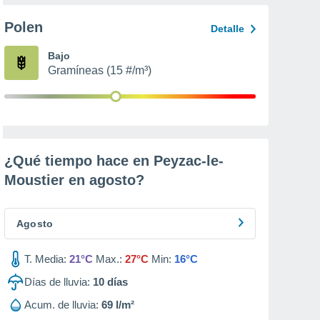
Polen
Detalle
Bajo
Gramíneas (15 #/m³)
¿Qué tiempo hace en Peyzac-le-
Moustier en
agosto
?
Agosto
T. Media:
21°C
Max.:
27°C
Min:
16°C
Días de lluvia:
10
días
Acum. de lluvia:
69 l/m²