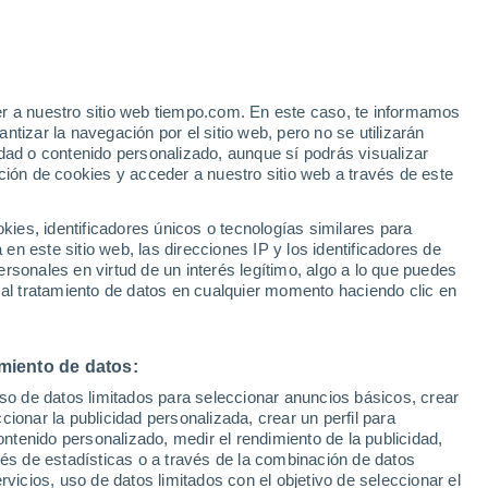
er a nuestro sitio web tiempo.com. En este caso, te informamos
h
tizar la navegación por el sitio web, pero no se utilizarán
dad o contenido personalizado, aunque sí podrás visualizar
ción de cookies y acceder a nuestro sitio web a través de este
 de
es, identificadores únicos o tecnologías similares para
n este sitio web, las direcciones IP y los identificadores de
rsonales en virtud de un interés legítimo, algo a lo que puedes
 temperatura
Radar de lluvia
Satélites
Modelos
 al tratamiento de datos en cualquier momento haciendo clic en
miento de datos:
Lunes
Martes
Miércoles
Jueves
uso de datos limitados para seleccionar anuncios básicos, crear
10 Ago
11 Ago
12 Ago
13 Ago
ccionar la publicidad personalizada, crear un perfil para
ontenido personalizado, medir el rendimiento de la publicidad,
vés de estadísticas o a través de la combinación de datos
rvicios, uso de datos limitados con el objetivo de seleccionar el