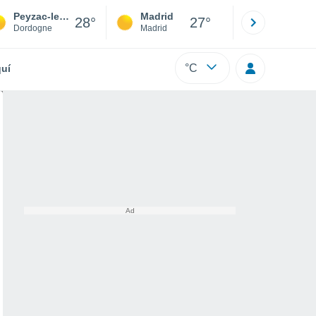
Peyzac-le-Moustier
Madrid
Barcelona
28°
27°
Dordogne
Madrid
Barcelona
°C
uí