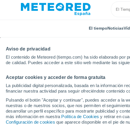
El tiempo
Noticias
Ví
Aviso de privacidad
El contenido de Meteored (tiempo.com) ha sido elaborado por pr
de calidad. Puedes acceder a este sitio web mediante las sigui
Aceptar cookies y acceder de forma gratuita
Inicio
Francia
Nueva Aquitania
Dordoña
Pey
La publicidad digital personalizada, basada en la información r
financiar nuestra actividad para seguir ofreciéndote contenido c
El Tiempo en Peyzac-le
Pulsando el botón "Aceptar y continuar", puedes acceder a la w
nuestras o de nuestros socios, que nos permiten el seguimiento
10:02
Viernes
desarrollar un perfil específico para mostrarte publicidad y co
más información en nuestra
Política de Cookies
y retirar en cu
Configuración de cookies
que aparece disponible en el pie de n
Soleado