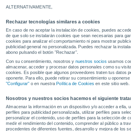
25°
ALTERNATIVAMENTE,
Rechazar tecnologías similares a cookies
Noreste
En caso de no aceptar la instalación de cookies, puedes acced
Sensación de 26°
4
-
15 km/
de que solo se instalarán cookies que sean necesarias para garan
cookies para analizar el comportamiento ni para mostrar publici
publicidad general no personalizada. Puedes rechazar la instala
abono pulsando el botón "Rechazar".
Previsión para el eclipse
Samuel Biener avisa de posibles tormentas y
Con su consentimiento, nosotros y
nuestros socios
usamos cooki
un domo de calor en España
almacenar, acceder y procesar datos personales como su visita e
cookies. Es posible que algunos proveedores traten tus datos pe
El Tiempo 1 - 7 días
Por horas
Actualidad
Mapa de
oponerte. Para ello, puede retirar su consentimiento u oponerse
"Configurar"
o en nuestra
Política de Cookies
en este sitio web.
Nosotros y nuestros socios hacemos el siguiente trata
Mañana
Domingo
Hoy
Almacenar la información en un dispositivo y/o acceder a ella, 
8 Ago
9 Ago
7 Ago
perfiles para publicidad personalizada, utilizar perfiles para sele
personalizar el contenido, uso de perfiles para la selección de c
medir el rendimiento del contenido, comprender al público a tra
procedentes de diferentes fuentes, desarrollo y mejora de los se
30%
70%