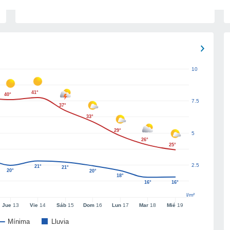
10
41°
40°
7.5
37°
33°
29°
5
26°
25°
2.5
21°
21°
20°
20°
18°
16°
16°
l/m²
Jue
13
Vie
14
Sáb
15
Dom
16
Lun
17
Mar
18
Mié
19
Mínima
Lluvia