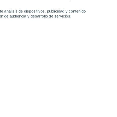
36°
/
19°
39°
/
22°
41°
/
22°
40°
/
20°
e análisis de dispositivos, publicidad y contenido
n de audiencia y desarrollo de servicios.
-
19
km/h
9
-
22
km/h
8
-
21
km/h
6
-
23
km/h
, 7 de agosto
Noreste
2 Bajo
4
-
15 km/h
FPS:
no
Norte
4 Medio
2
-
15 km/h
FPS:
6-10
Norte
6 Alto
3
-
17 km/h
FPS:
15-25
Norte
7 Alto
4
-
19 km/h
FPS:
15-25