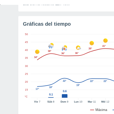
Luz diurna restante
11h 45m
Gráficas del tiempo
50
45
41°
39°
40
38°
36°
36°
34°
35
30
25
22°
22°
22°
20
19°
18°
17°
15
0.6
0.1
°C
Vie
7
Sáb
8
Dom
9
Lun
10
Mar
11
Mié
12
Máxima