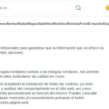
deos
Alertas
Radar
Mapas
Satélites
Modelos
Revista
Foro
El mundo
Esq
ofesionales para garantizar que la información que se ofrece es
entes opciones:
zac-le-Moustier
ecogida mediante cookies o tecnologías similares, nos permite
on altos estándares de calidad sin coste.
-Moustier
eb aceptando la instalación de todas las cookies, ya sean
 y análisis del comportamiento en el sitio web, así como
...
ntenido personalizado en función del mismo. Puedes consultar
alquier momento el consentimiento pulsando el botón
Por horas
uestra página web.
Cielos despejados en las
próximas horas