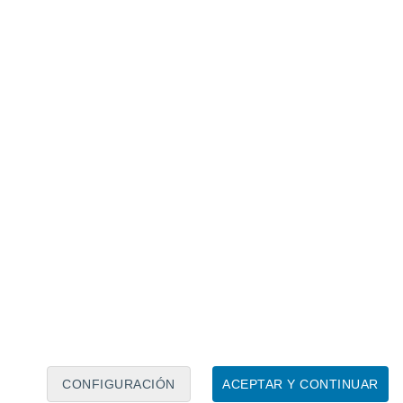
Calendario lunar
Lun
Mar
Mié
Jue
Vie
Sáb
Dom
7
8
9
10
11
12
13
14
15
16
17
18
19
20
CONFIGURACIÓN
ACEPTAR Y CONTINUAR