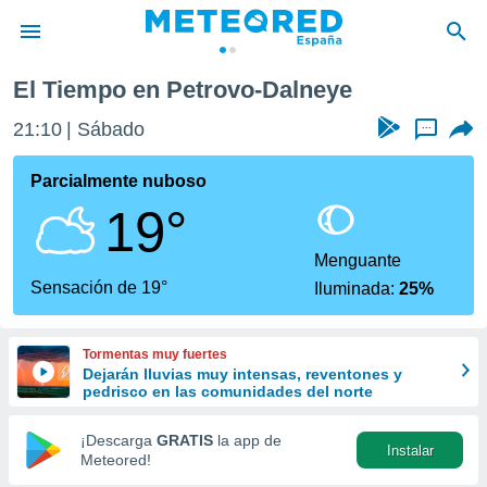
El Tiempo en Petrovo-Dalneye
privacidad
21:10
Sábado
...
o de
tiempo.com)
borado por
Parcialmente nuboso
es para
19°
ue la
 que se
e calidad.
Menguante
eder a este
Sensación de 19°
Iluminada:
25%
ediante las
opciones:
Tormentas muy fuertes
ookies y
Dejarán lluvias muy intensas, reventones y
e forma
pedrisco en las comunidades del norte
d digital
¡Descarga
GRATIS
la app de
Instalar
ada, basada
Meteored!
mación