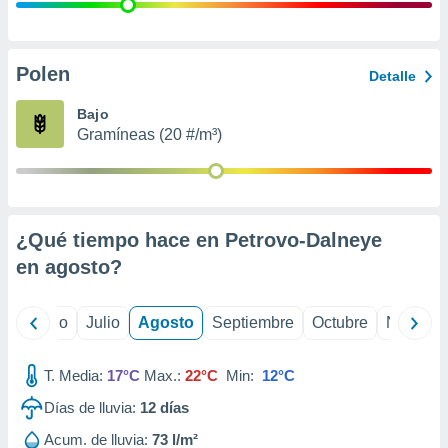
 seleccionar
o.
calización
precisa e
Polen
Detalle
ión mediante
Bajo
, publicidad
Gramíneas (20 #/m³)
dos,
 publicidad
,
ón de
¿Qué tiempo hace en Petrovo-Dalneye
 desarrollo
s.
en
agosto
?
tros 1199
ios
yo
Junio
Julio
Agosto
Septiembre
Octubre
Noviemb
T. Media:
17°C
Max.:
22°C
Min:
12°C
Días de lluvia:
12
días
Acum. de lluvia:
73 l/m²