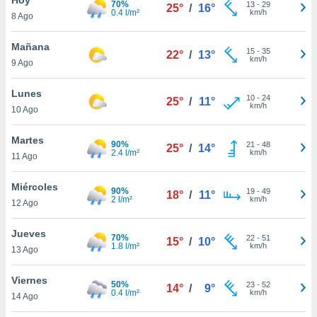
70%
13
-
29
25°
/
16°
0.4 l/m²
km/h
8 Ago
do en
 mismo.
sultar más
Mañana
15
-
35
22°
/
13°
 en nuestra
km/h
9 Ago
 Cookies
y
ualquier
Lunes
10
-
24
25°
/
11°
km/h
10 Ago
ento
 botón
ación de
Martes
90%
21
-
48
25°
/
14°
kies
2.4 l/m²
km/h
11 Ago
 disponible
e nuestra
Miércoles
90%
19
-
49
.
18°
/
11°
2 l/m²
km/h
12 Ago
IVAMENTE,
Jueves
70%
22
-
51
15°
/
10°
1.8 l/m²
km/h
13 Ago
as
 a cookies
Viernes
50%
23
-
52
14°
/
9°
0.4 l/m²
km/h
 no aceptar
14 Ago
ón de