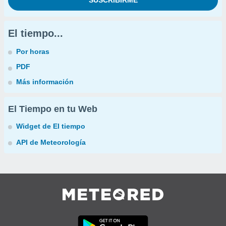
El tiempo...
Por horas
PDF
Más información
El Tiempo en tu Web
Widget de El tiempo
API de Meteorología