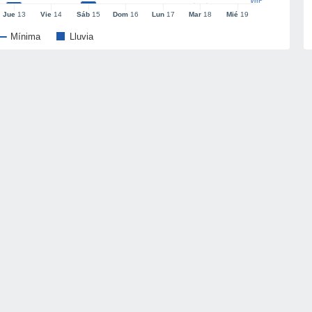
l/m²
Jue
13
Vie
14
Sáb
15
Dom
16
Lun
17
Mar
18
Mié
19
Mínima
Lluvia