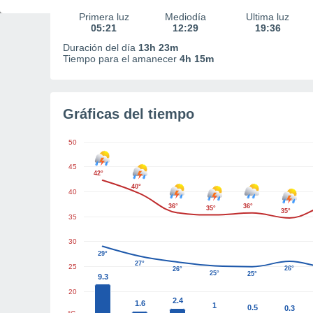
Primera luz
Mediodía
Última luz
05:21
12:29
19:36
Duración del día
13h 23m
Tiempo para el amanecer
4h 15m
Gráficas del tiempo
50
45
42°
40°
40
36°
36°
35°
35°
35
30
29°
27°
25
26°
26°
25°
25°
9.3
20
2.4
1.6
1
0.5
0.3