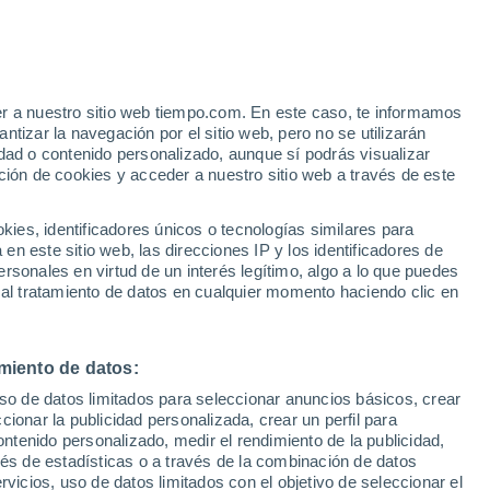
e
er a nuestro sitio web tiempo.com. En este caso, te informamos
:
31%
tizar la navegación por el sitio web, pero no se utilizarán
dad o contenido personalizado, aunque sí podrás visualizar
ción de cookies y acceder a nuestro sitio web a través de este
 de
es, identificadores únicos o tecnologías similares para
n este sitio web, las direcciones IP y los identificadores de
rsonales en virtud de un interés legítimo, algo a lo que puedes
e nubosidad
Radar de lluvia
Satélites
Modelos
 al tratamiento de datos en cualquier momento haciendo clic en
miento de datos:
Lunes
Martes
Miércoles
Jueves
uso de datos limitados para seleccionar anuncios básicos, crear
10 Ago
11 Ago
12 Ago
13 Ago
ccionar la publicidad personalizada, crear un perfil para
ontenido personalizado, medir el rendimiento de la publicidad,
vés de estadísticas o a través de la combinación de datos
rvicios, uso de datos limitados con el objetivo de seleccionar el
80%
70%
60%
50%