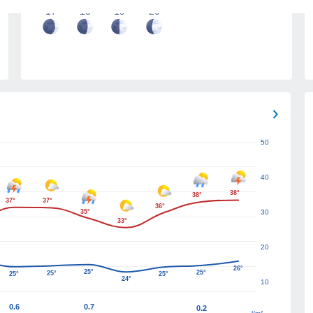
17
18
19
20
50
40
38°
38°
37°
37°
36°
35°
30
33°
20
26°
25°
25°
25°
25°
25°
24°
10
0.6
0.7
0.2