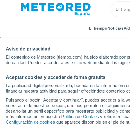
El tiempo
Noticias
Ví
Aviso de privacidad
El contenido de Meteored (tiempo.com) ha sido elaborado por pr
de calidad. Puedes acceder a este sitio web mediante las sigui
Aceptar cookies y acceder de forma gratuita
Inicio
México
Sonora
Pesqueira
La publicidad digital personalizada, basada en la información r
financiar nuestra actividad para seguir ofreciéndote contenido c
El Tiempo en Pesqueir
Pulsando el botón "Aceptar y continuar", puedes acceder a la w
nuestras o de nuestros socios, que nos permiten el seguimiento
01:07
Viernes
desarrollar un perfil específico para mostrarte publicidad y co
más información en nuestra
Política de Cookies
y retirar en cu
Configuración de cookies
que aparece disponible en el pie de n
Nubes y claros