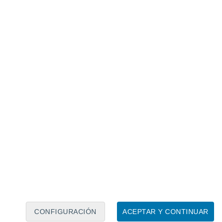
Calendario lunar
Lun
Mar
Mié
Jue
Vie
Sáb
Dom
7
8
9
10
11
12
13
14
15
16
CONFIGURACIÓN
ACEPTAR Y CONTINUAR