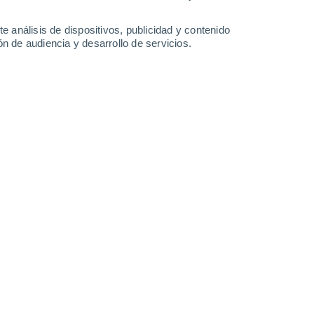
1 l/m²
0.5 l/m²
0.3 l/m²
0.6 l/m²
35°
/
25°
36°
/
25°
35°
/
26°
37°
/
25°
e análisis de dispositivos, publicidad y contenido
n de audiencia y desarrollo de servicios.
-
30
km/h
9
-
26
km/h
10
-
28
km/h
7
-
23
km/h
sto
Oeste
0 Bajo
10
-
22 km/h
FPS:
no
Oeste
0 Bajo
6
-
16 km/h
FPS:
no
Suroeste
0 Bajo
3
-
10 km/h
FPS:
no
Oeste
0 Bajo
5
-
8 km/h
FPS:
no