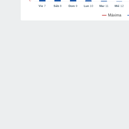
°C
Vie
7
Sáb
8
Dom
9
Lun
10
Mar
11
Mié
12
Máxima