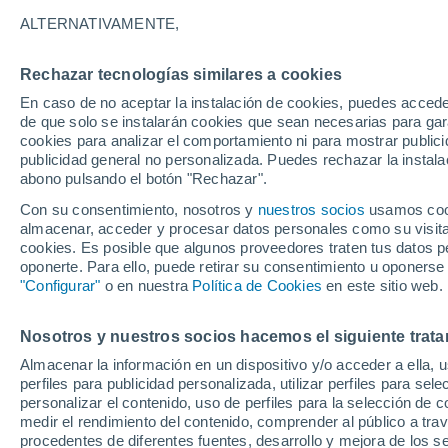
32°
ALTERNATIVAMENTE,
Rechazar tecnologías similares a cookies
Menguant
En caso de no aceptar la instalación de cookies, puedes acced
Iluminada
Sensación de 33°
de que solo se instalarán cookies que sean necesarias para garan
cookies para analizar el comportamiento ni para mostrar publici
publicidad general no personalizada. Puedes rechazar la instala
abono pulsando el botón "Rechazar".
Previsión para el eclipse
Samuel Biener avisa de posibles tormentas y
Con su consentimiento, nosotros y
nuestros socios
usamos cooki
un domo de calor en España
almacenar, acceder y procesar datos personales como su visita e
cookies. Es posible que algunos proveedores traten tus datos pe
El Tiempo 1 - 7 días
Por horas
Actualidad
Mapa d
oponerte. Para ello, puede retirar su consentimiento u oponerse
"Configurar"
o en nuestra
Política de Cookies
en este sitio web.
Nosotros y nuestros socios hacemos el siguiente trata
Mañana
Domingo
Hoy
Almacenar la información en un dispositivo y/o acceder a ella, 
8 Ago
9 Ago
7 Ago
perfiles para publicidad personalizada, utilizar perfiles para sele
personalizar el contenido, uso de perfiles para la selección de c
medir el rendimiento del contenido, comprender al público a tra
procedentes de diferentes fuentes, desarrollo y mejora de los se
60%
60%
80%