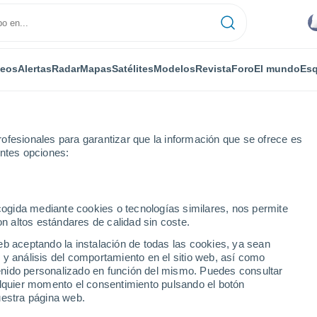
deos
Alertas
Radar
Mapas
Satélites
Modelos
Revista
Foro
El mundo
Esq
ofesionales para garantizar que la información que se ofrece es
entes opciones:
ecogida mediante cookies o tecnologías similares, nos permite
on altos estándares de calidad sin coste.
a
eb aceptando la instalación de todas las cookies, ya sean
 y análisis del comportamiento en el sitio web, así como
...
ntenido personalizado en función del mismo. Puedes consultar
alquier momento el consentimiento pulsando el botón
Por horas
uestra página web.
Intervalos nubosos en las
próximas horas