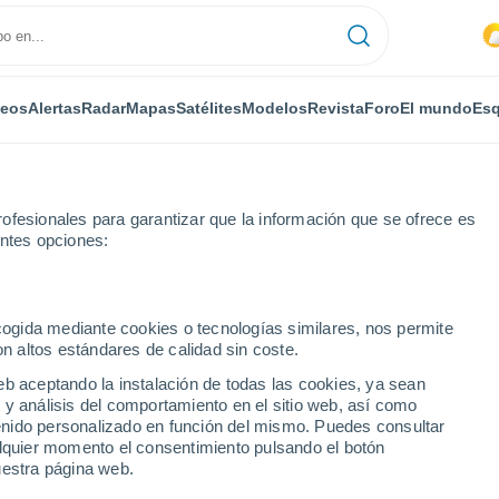
deos
Alertas
Radar
Mapas
Satélites
Modelos
Revista
Foro
El mundo
Esq
ofesionales para garantizar que la información que se ofrece es
entes opciones:
a
ecogida mediante cookies o tecnologías similares, nos permite
on altos estándares de calidad sin coste.
eb aceptando la instalación de todas las cookies, ya sean
 y análisis del comportamiento en el sitio web, así como
...
ntenido personalizado en función del mismo. Puedes consultar
alquier momento el consentimiento pulsando el botón
Por horas
uestra página web.
Cielos nubosos en las próximas
horas