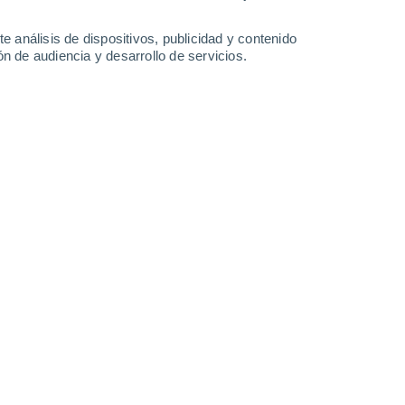
-
53
km/h
19
-
50
km/h
20
-
51
km/h
13
-
41
km/h
e análisis de dispositivos, publicidad y contenido
n de audiencia y desarrollo de servicios.
s
Sureste
1 Bajo
°
11
-
34 km/h
FPS:
no
s
Sureste
0 Bajo
°
9
-
28 km/h
FPS:
no
s
Sureste
0 Bajo
°
6
-
25 km/h
FPS:
no
nuboso
Sureste
0 Bajo
°
5
-
21 km/h
FPS:
no
nuboso
Sureste
0 Bajo
°
4
-
20 km/h
FPS:
no