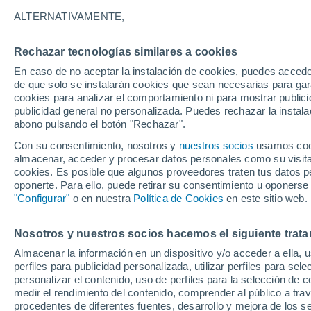
15°
ALTERNATIVAMENTE,
Rechazar tecnologías similares a cookies
Sureste
En caso de no aceptar la instalación de cookies, puedes acced
Sensación de 15°
9
-
28 km/
de que solo se instalarán cookies que sean necesarias para garan
cookies para analizar el comportamiento ni para mostrar publici
publicidad general no personalizada. Puedes rechazar la instala
abono pulsando el botón "Rechazar".
El Tiempo 1 - 7 días
Por horas
Actualidad
Mapa d
Con su consentimiento, nosotros y
nuestros socios
usamos cooki
almacenar, acceder y procesar datos personales como su visita e
cookies. Es posible que algunos proveedores traten tus datos pe
oponerte. Para ello, puede retirar su consentimiento u oponerse
Mañana
Domingo
Hoy
"Configurar"
o en nuestra
Política de Cookies
en este sitio web.
8 Ago
9 Ago
7 Ago
Nosotros y nuestros socios hacemos el siguiente trata
Almacenar la información en un dispositivo y/o acceder a ella, 
80%
80%
perfiles para publicidad personalizada, utilizar perfiles para sele
2.4 l/m²
2 l/m²
personalizar el contenido, uso de perfiles para la selección de c
19°
/
9°
19°
/
10°
19°
/
7°
medir el rendimiento del contenido, comprender al público a tra
procedentes de diferentes fuentes, desarrollo y mejora de los se