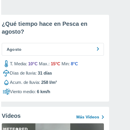
¿Qué tiempo hace en Pesca en
agosto
?
Agosto
T. Media:
10°C
Max.:
15°C
Min:
8°C
Días de lluvia:
31
días
Acum. de lluvia:
258 l/m²
Viento medio:
6 km/h
Vídeos
Más Vídeos