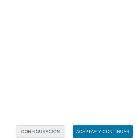
Calendario lunar
Lun
Mar
Mié
Jue
Vie
Sáb
Dom
7
8
9
10
11
12
13
14
15
16
17
18
19
20
CONFIGURACIÓN
ACEPTAR Y CONTINUAR
20