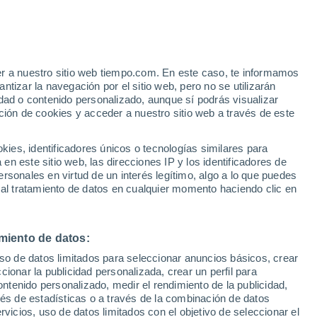
er a nuestro sitio web tiempo.com. En este caso, te informamos
h
tizar la navegación por el sitio web, pero no se utilizarán
dad o contenido personalizado, aunque sí podrás visualizar
ción de cookies y acceder a nuestro sitio web a través de este
e nubosidad
Radar de lluvia
Satélites
Modelos
es, identificadores únicos o tecnologías similares para
n este sitio web, las direcciones IP y los identificadores de
rsonales en virtud de un interés legítimo, algo a lo que puedes
 al tratamiento de datos en cualquier momento haciendo clic en
Lunes
Martes
Miércoles
Jueves
10 Ago
11 Ago
12 Ago
13 Ago
miento de datos:
uso de datos limitados para seleccionar anuncios básicos, crear
90%
ccionar la publicidad personalizada, crear un perfil para
1.2 l/m²
ontenido personalizado, medir el rendimiento de la publicidad,
19°
/
8°
18°
/
9°
19°
/
6°
20°
/
8°
vés de estadísticas o a través de la combinación de datos
rvicios, uso de datos limitados con el objetivo de seleccionar el