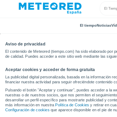
El tiempo
Noticias
Ví
Aviso de privacidad
El contenido de Meteored (tiempo.com) ha sido elaborado por pr
de calidad. Puedes acceder a este sitio web mediante las sigui
Aceptar cookies y acceder de forma gratuita
Inicio
Colombia
Departamento de Boyacá
Pesc
La publicidad digital personalizada, basada en la información r
financiar nuestra actividad para seguir ofreciéndote contenido c
El Tiempo en Pesca
Pulsando el botón "Aceptar y continuar", puedes acceder a la w
nuestras o de nuestros socios, que nos permiten el seguimiento
17:34
Viernes
desarrollar un perfil específico para mostrarte publicidad y co
más información en nuestra
Política de Cookies
y retirar en cu
Configuración de cookies
que aparece disponible en el pie de n
Nubes y claros