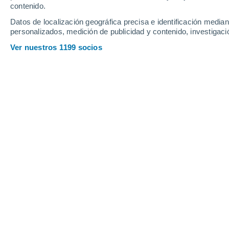
contenido.
15
-
42
km/h
18
-
47
km/h
21
19
-
49
km/h
Datos de localización geográfica precisa e identificación mediant
personalizados, medición de publicidad y contenido, investigació
El tiempo en Pesca hoy
, 7 de agosto
Ver nuestros 1199 socios
Nubes y claro
17°
17:00
Sensación T.
17
Nubes y claro
15°
18:00
Sensación T.
15
Nubes y claro
13°
19:00
Sensación T.
13
Parcialmente 
13°
20:00
Sensación T.
13
Parcialmente 
13°
21:00
Sensación T.
13