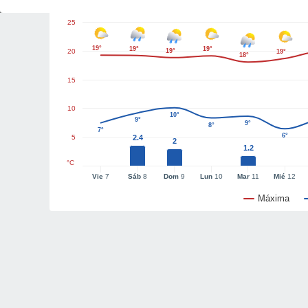
25
19°
19°
19°
20
19°
19°
18°
15
10
10°
9°
9°
8°
7°
6°
5
2.4
2
1.2
°C
Vie
7
Sáb
8
Dom
9
Lun
10
Mar
11
Mié
12
Máxima