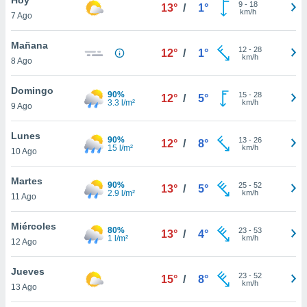
9
-
18
13°
/
1°
km/h
7 Ago
do en
 mismo.
sultar más
Mañana
12
-
28
12°
/
1°
 en nuestra
km/h
8 Ago
 Cookies
y
ualquier
Domingo
90%
15
-
28
12°
/
5°
3.3 l/m²
km/h
9 Ago
ento
 botón
ación de
Lunes
90%
13
-
26
12°
/
8°
kies
15 l/m²
km/h
10 Ago
 disponible
e nuestra
Martes
90%
25
-
52
.
13°
/
5°
2.9 l/m²
km/h
11 Ago
IVAMENTE,
Miércoles
80%
23
-
53
13°
/
4°
1 l/m²
km/h
12 Ago
as
 a cookies
Jueves
23
-
52
15°
/
8°
km/h
 no aceptar
13 Ago
ón de