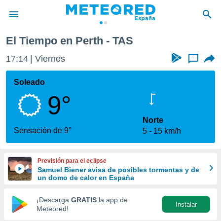
El Tiempo en Perth - TAS
privacidad
17:14
Viernes
...
o de
tiempo.com)
borado por
Soleado
es para
9°
ue la
 que se
e calidad.
Norte
eder a este
Sensación de 9°
5
15 km/h
ediante las
opciones:
Previsión para el eclipse
ookies y
Samuel Biener avisa de posibles tormentas y de
e forma
un domo de calor en España
d digital
¡Descarga
GRATIS
la app de
Instalar
ada, basada
Meteored!
mación