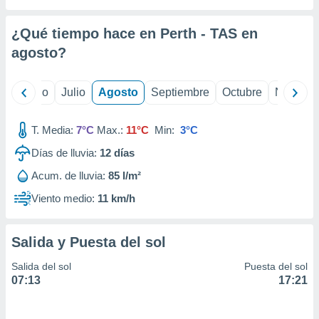
 seleccionar
o.
¿Qué tiempo hace en Perth - TAS en
calización
precisa e
agosto
?
ión mediante
, publicidad
yo
Junio
Julio
Agosto
Septiembre
Octubre
Noviemb
dos,
T. Media:
7°C
Max.:
11°C
Min:
3°C
 publicidad
,
Días de lluvia:
12
días
ón de
 desarrollo
Acum. de lluvia:
85 l/m²
s.
Viento medio:
11 km/h
tros 1199
ios
Salida y Puesta del sol
Salida del sol
Puesta del sol
07:13
17:21