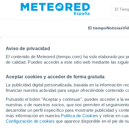
El tiempo
Noticias
Ví
Aviso de privacidad
El contenido de Meteored (tiempo.com) ha sido elaborado por pr
de calidad. Puedes acceder a este sitio web mediante las sigui
Aceptar cookies y acceder de forma gratuita
Inicio
Suiza
Tesino
Personico
La publicidad digital personalizada, basada en la información r
financiar nuestra actividad para seguir ofreciéndote contenido c
El Tiempo en Personic
Pulsando el botón "Aceptar y continuar", puedes acceder a la w
nuestras o de nuestros socios, que nos permiten el seguimiento
04:49
Sábado
desarrollar un perfil específico para mostrarte publicidad y co
más información en nuestra
Política de Cookies
y retirar en cu
Configuración de cookies
que aparece disponible en el pie de n
Nubes y claros