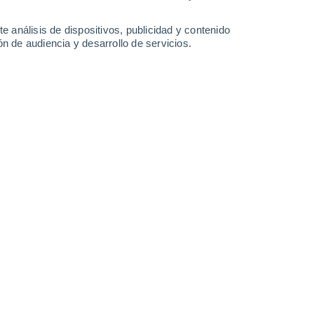
0.3 l/m²
0.8 l/m²
34°
/
19°
35°
/
18°
36°
/
19°
35°
/
20°
e análisis de dispositivos, publicidad y contenido
n de audiencia y desarrollo de servicios.
-
29
km/h
6
-
34
km/h
6
-
33
km/h
7
-
35
km/h
sto
Norte
0 Bajo
4
-
18 km/h
FPS:
no
Norte
0 Bajo
4
-
17 km/h
FPS:
no
Norte
1 Bajo
4
-
16 km/h
FPS:
no
Sur
5 Medio
4
-
23 km/h
FPS:
6-10