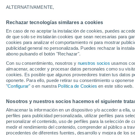
18°
ALTERNATIVAMENTE,
Rechazar tecnologías similares a cookies
Menguant
En caso de no aceptar la instalación de cookies, puedes acced
Iluminada
Sensación de 18°
de que solo se instalarán cookies que sean necesarias para garan
cookies para analizar el comportamiento ni para mostrar publici
publicidad general no personalizada. Puedes rechazar la instala
abono pulsando el botón "Rechazar".
Llega una vaguada
Este fin de semana dejará tormentas con lluv
Con su consentimiento, nosotros y
nuestros socios
usamos cooki
fuertes y granizo en España
almacenar, acceder y procesar datos personales como su visita e
cookies. Es posible que algunos proveedores traten tus datos pe
El Tiempo 1 - 7 días
Por horas
Actualidad
Mapa d
oponerte. Para ello, puede retirar su consentimiento u oponerse
"Configurar"
o en nuestra
Política de Cookies
en este sitio web.
Nosotros y nuestros socios hacemos el siguiente trata
Mañana
Lunes
Hoy
Almacenar la información en un dispositivo y/o acceder a ella, 
9 Ago
10 Ago
8 Ago
perfiles para publicidad personalizada, utilizar perfiles para sele
personalizar el contenido, uso de perfiles para la selección de c
medir el rendimiento del contenido, comprender al público a tra
procedentes de diferentes fuentes, desarrollo y mejora de los se
80%
70%