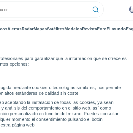
deos
Alertas
Radar
Mapas
Satélites
Modelos
Revista
Foro
El mundo
Esq
ofesionales para garantizar que la información que se ofrece es
entes opciones:
ecogida mediante cookies o tecnologías similares, nos permite
on altos estándares de calidad sin coste.
o
eb aceptando la instalación de todas las cookies, ya sean
 y análisis del comportamiento en el sitio web, así como
...
ntenido personalizado en función del mismo. Puedes consultar
alquier momento el consentimiento pulsando el botón
Por horas
uestra página web.
Intervalos nubosos en las
próximas horas