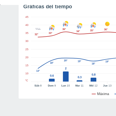
Gráficas del tiempo
45
40
36°
36°
35°
34°
35
33°
32°
30
25
20
20°
19°
19°
18°
18°
15
2
13°
10
0.8
0.6
0.3
°C
Sáb
8
Dom
9
Lun
10
Mar
11
Mié
12
Jue
13
Máxima