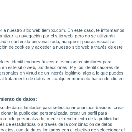
Aviso de nivel naranja
Alerta importante por altas
temperaturas en Personico hoy
e
er a nuestro sitio web tiempo.com. En este caso, te informamos
:
24%
tizar la navegación por el sitio web, pero no se utilizarán
dad o contenido personalizado, aunque sí podrás visualizar
ción de cookies y acceder a nuestro sitio web a través de este
ias
es, identificadores únicos o tecnologías similares para
n este sitio web, las direcciones IP y los identificadores de
rsonales en virtud de un interés legítimo, algo a lo que puedes
e nubosidad
Radar de lluvia
Satélites
Modelos
 al tratamiento de datos en cualquier momento haciendo clic en
miento de datos:
Martes
Miércoles
Jueves
Viernes
uso de datos limitados para seleccionar anuncios básicos, crear
11 Ago
12 Ago
13 Ago
14 Ago
ccionar la publicidad personalizada, crear un perfil para
ontenido personalizado, medir el rendimiento de la publicidad,
vés de estadísticas o a través de la combinación de datos
rvicios, uso de datos limitados con el objetivo de seleccionar el
50%
80%