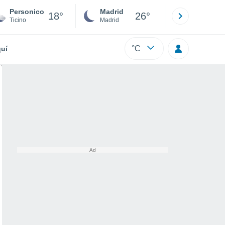
Personico
Madrid
Barcelona
18°
26°
Ticino
Madrid
Barcelona
°C
uí