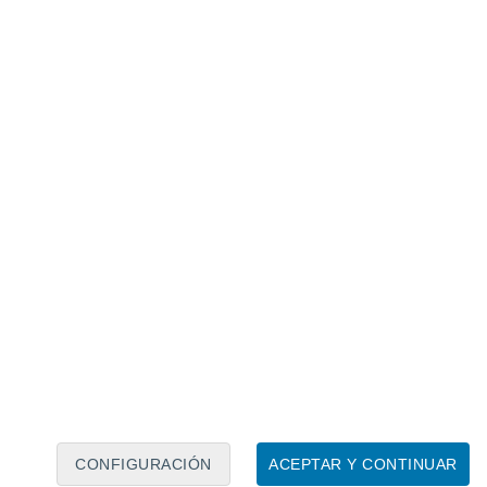
Calendario lunar
Lun
Mar
Mié
Jue
Vie
Sáb
Dom
8
9
10
11
12
13
14
15
16
17
18
19
20
21
CONFIGURACIÓN
ACEPTAR Y CONTINUAR