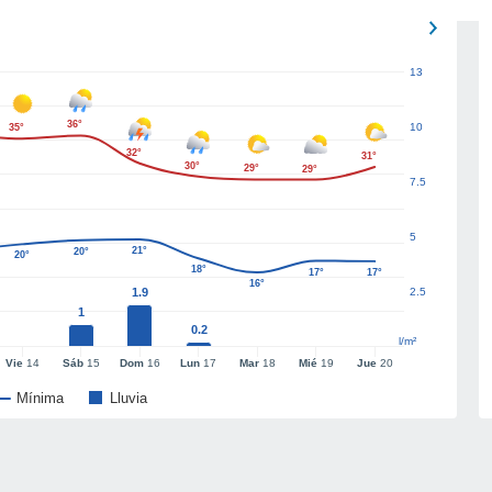
13
36°
10
35°
32°
31°
30°
29°
29°
7.5
5
21°
20°
20°
18°
17°
17°
16°
1.9
2.5
1
0.2
l/m²
Vie
14
Sáb
15
Dom
16
Lun
17
Mar
18
Mié
19
Jue
20
Mínima
Lluvia