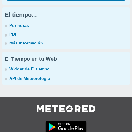
El tiempo...
Por horas
PDF
Más información
El Tiempo en tu Web
Widget de El tiempo
API de Meteorología