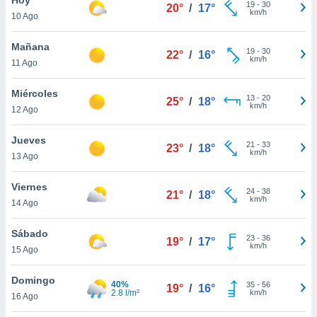
19
-
30
20°
/
17°
km/h
10 Ago
do en
 mismo.
sultar más
Mañana
19
-
30
22°
/
16°
 en nuestra
km/h
11 Ago
 Cookies
y
ualquier
Miércoles
13
-
20
25°
/
18°
km/h
12 Ago
ento
 botón
ación de
Jueves
21
-
33
23°
/
18°
kies
km/h
13 Ago
 disponible
e nuestra
Viernes
24
-
38
.
21°
/
18°
km/h
14 Ago
IVAMENTE,
Sábado
23
-
36
19°
/
17°
km/h
15 Ago
as
 a cookies
Domingo
40%
35
-
56
19°
/
16°
2.8 l/m²
km/h
 no aceptar
16 Ago
ón de