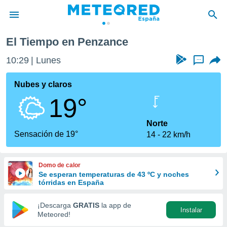
El Tiempo en Penzance
privacidad
10:29
Lunes
...
o de
tiempo.com)
borado por
Nubes y claros
es para
19°
ue la
 que se
e calidad.
Norte
eder a este
Sensación de 19°
14
22 km/h
ediante las
opciones:
Domo de calor
ookies y
Se esperan temperaturas de 43 ºC y noches
e forma
tórridas en España
d digital
¡Descarga
GRATIS
la app de
Instalar
ada, basada
Meteored!
mación