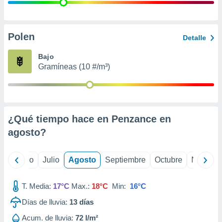
 seleccionar
o.
calización
precisa e
Polen
Detalle
ión mediante
Bajo
, publicidad
Gramíneas (10 #/m³)
dos,
 publicidad
,
ón de
¿Qué tiempo hace en Penzance en
 desarrollo
s.
agosto
?
tros 1199
ios
yo
Junio
Julio
Agosto
Septiembre
Octubre
Noviemb
T. Media:
17°C
Max.:
18°C
Min:
16°C
Días de lluvia:
13
días
Acum. de lluvia:
72 l/m²