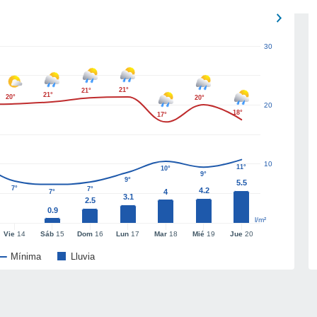
30
21°
21°
21°
20°
20°
20
18°
17°
10
11°
10°
9°
9°
5.5
7°
7°
4.2
4
7°
3.1
2.5
0.9
l/m²
Vie
14
Sáb
15
Dom
16
Lun
17
Mar
18
Mié
19
Jue
20
Mínima
Lluvia