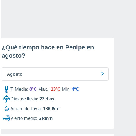
¿Qué tiempo hace en Penipe en
agosto
?
Agosto
T. Media:
8°C
Max.:
13°C
Min:
4°C
Días de lluvia:
27
días
Acum. de lluvia:
136 l/m²
Viento medio:
6 km/h