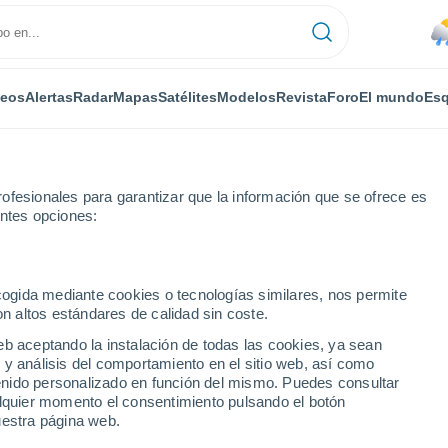
deos
Alertas
Radar
Mapas
Satélites
Modelos
Revista
Foro
El mundo
Esq
ofesionales para garantizar que la información que se ofrece es
entes opciones:
ecogida mediante cookies o tecnologías similares, nos permite
on altos estándares de calidad sin coste.
eb aceptando la instalación de todas las cookies, ya sean
 y análisis del comportamiento en el sitio web, así como
...
ntenido personalizado en función del mismo. Puedes consultar
alquier momento el consentimiento pulsando el botón
Por horas
uestra página web.
Lluvias débiles en las próximas
horas