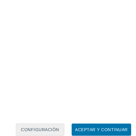
Calendario lunar
Lun
Mar
Mié
Jue
Vie
Sáb
Dom
8
9
10
11
12
13
14
15
16
17
18
19
20
21
CONFIGURACIÓN
ACEPTAR Y CONTINUAR