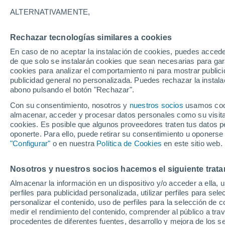
15°
ALTERNATIVAMENTE,
Rechazar tecnologías similares a cookies
30%
En caso de no aceptar la instalación de cookies, puedes acced
Sensación de 15°
0.1 l/m²
de que solo se instalarán cookies que sean necesarias para garan
cookies para analizar el comportamiento ni para mostrar publici
publicidad general no personalizada. Puedes rechazar la instala
abono pulsando el botón "Rechazar".
Tormentas muy fuertes
Dejarán lluvias muy intensas, reventones y
Con su consentimiento, nosotros y
nuestros socios
usamos cooki
pedrisco en las comunidades del norte
almacenar, acceder y procesar datos personales como su visita e
cookies. Es posible que algunos proveedores traten tus datos pe
El Tiempo 1 - 7 días
Por horas
Actualidad
Mapa de
oponerte. Para ello, puede retirar su consentimiento u oponerse
"Configurar"
o en nuestra
Política de Cookies
en este sitio web.
Nosotros y nuestros socios hacemos el siguiente trata
Mañana
Lunes
Hoy
Almacenar la información en un dispositivo y/o acceder a ella, 
9 Ago
10 Ago
8 Ago
perfiles para publicidad personalizada, utilizar perfiles para sele
personalizar el contenido, uso de perfiles para la selección de c
medir el rendimiento del contenido, comprender al público a tra
procedentes de diferentes fuentes, desarrollo y mejora de los se
70%
70%
70%