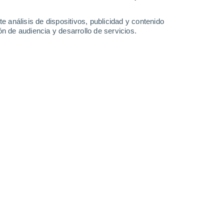
5.5 l/m²
16°
/
11°
19°
/
9°
20°
/
9°
20°
/
7°
e análisis de dispositivos, publicidad y contenido
n de audiencia y desarrollo de servicios.
-
46
km/h
13
-
50
km/h
13
-
49
km/h
11
-
48
km/h
Noreste
2 Bajo
5
-
25 km/h
FPS:
no
Noreste
6 Alto
6
-
28 km/h
FPS:
15-25
Noreste
9 ¡Muy Alto!
8
-
33 km/h
FPS:
25-50
Noreste
11+ ¡Extremo!
9
-
36 km/h
FPS:
50+