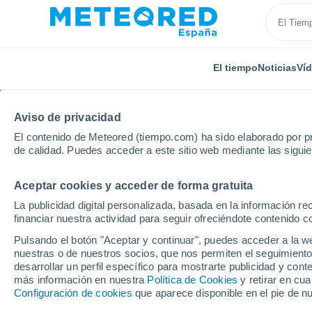
El tiempo
Noticias
Ví
Aviso de privacidad
El contenido de Meteored (tiempo.com) ha sido elaborado por pr
de calidad. Puedes acceder a este sitio web mediante las sigui
Aceptar cookies y acceder de forma gratuita
Inicio
Ecuador
Provincia de Chimborazo
Penipe
La publicidad digital personalizada, basada en la información r
financiar nuestra actividad para seguir ofreciéndote contenido c
El Tiempo en Penipe
Pulsando el botón "Aceptar y continuar", puedes acceder a la w
nuestras o de nuestros socios, que nos permiten el seguimiento
08:36
Sábado
desarrollar un perfil específico para mostrarte publicidad y co
más información en nuestra
Política de Cookies
y retirar en cu
Configuración de cookies
que aparece disponible en el pie de n
Lluvia débil