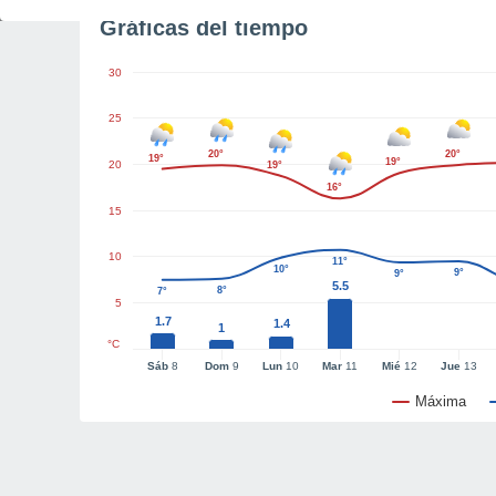
Gráficas del tiempo
30
25
20°
20°
19°
19°
20
19°
16°
15
10
11°
10°
9°
9°
5.5
8°
7°
5
1.7
1.4
1
°C
Sáb
8
Dom
9
Lun
10
Mar
11
Mié
12
Jue
13
Máxima