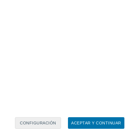
Calendario lunar
Lun
Mar
Mié
Jue
Vie
Sáb
Dom
8
9
10
11
12
13
14
15
16
17
18
19
20
21
CONFIGURACIÓN
ACEPTAR Y CONTINUAR