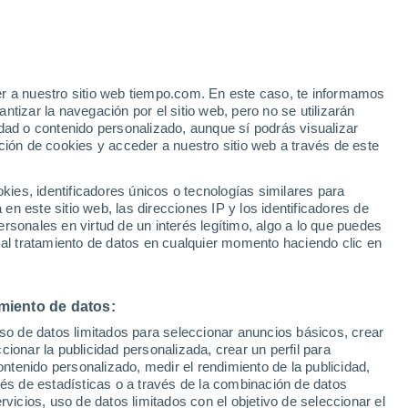
Aviso de nivel amarillo
Alerta moderada por viento en
Peñablanca hoy
e
er a nuestro sitio web tiempo.com. En este caso, te informamos
:
22%
tizar la navegación por el sitio web, pero no se utilizarán
dad o contenido personalizado, aunque sí podrás visualizar
ción de cookies y acceder a nuestro sitio web a través de este
ias
es, identificadores únicos o tecnologías similares para
n este sitio web, las direcciones IP y los identificadores de
rsonales en virtud de un interés legítimo, algo a lo que puedes
e nubosidad
Radar de lluvia
Satélites
Modelos
 al tratamiento de datos en cualquier momento haciendo clic en
miento de datos:
Martes
Miércoles
Jueves
Viernes
uso de datos limitados para seleccionar anuncios básicos, crear
11 Ago
12 Ago
13 Ago
14 Ago
ccionar la publicidad personalizada, crear un perfil para
ontenido personalizado, medir el rendimiento de la publicidad,
vés de estadísticas o a través de la combinación de datos
rvicios, uso de datos limitados con el objetivo de seleccionar el
50%
70%
70%