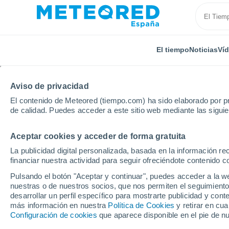
El tiempo
Noticias
Ví
Aviso de privacidad
El contenido de Meteored (tiempo.com) ha sido elaborado por pr
de calidad. Puedes acceder a este sitio web mediante las sigui
Aceptar cookies y acceder de forma gratuita
Inicio
Chile
Región de Valparaíso
Peñablanca
La publicidad digital personalizada, basada en la información r
financiar nuestra actividad para seguir ofreciéndote contenido c
El Tiempo en Peñablan
Pulsando el botón "Aceptar y continuar", puedes acceder a la w
nuestras o de nuestros socios, que nos permiten el seguimiento
04:22
Sábado
desarrollar un perfil específico para mostrarte publicidad y co
más información en nuestra
Política de Cookies
y retirar en cu
Configuración de cookies
que aparece disponible en el pie de n
Parcialmente nuboso