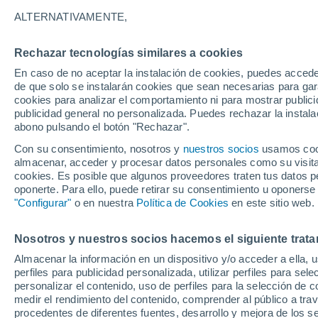
7°
ALTERNATIVAMENTE,
Rechazar tecnologías similares a cookies
Menguant
En caso de no aceptar la instalación de cookies, puedes acced
Iluminada
Sensación de 9°
de que solo se instalarán cookies que sean necesarias para garan
cookies para analizar el comportamiento ni para mostrar publici
publicidad general no personalizada. Puedes rechazar la instala
abono pulsando el botón "Rechazar".
Llega una vaguada
Este fin de semana dejará tormentas con lluv
Con su consentimiento, nosotros y
nuestros socios
usamos cooki
fuertes y granizo en España
almacenar, acceder y procesar datos personales como su visita e
cookies. Es posible que algunos proveedores traten tus datos pe
El Tiempo 1 - 7 días
Por horas
Actualidad
Mapa d
oponerte. Para ello, puede retirar su consentimiento u oponerse
"Configurar"
o en nuestra
Política de Cookies
en este sitio web.
Nosotros y nuestros socios hacemos el siguiente trata
Mañana
Lunes
Hoy
Almacenar la información en un dispositivo y/o acceder a ella, 
9 Ago
10 Ago
8 Ago
perfiles para publicidad personalizada, utilizar perfiles para sele
personalizar el contenido, uso de perfiles para la selección de c
medir el rendimiento del contenido, comprender al público a tra
procedentes de diferentes fuentes, desarrollo y mejora de los se
70%