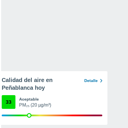
Calidad del aire en
Detalle
Peñablanca hoy
Aceptable
33
PM₂₅ (20 µg/m³)