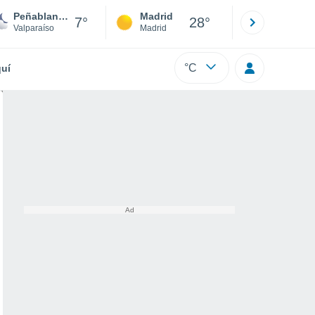
Peñablanca
Madrid
Barcelona
7°
28°
Valparaíso
Madrid
Barcelona
°C
uí