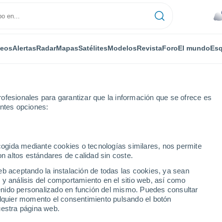
deos
Alertas
Radar
Mapas
Satélites
Modelos
Revista
Foro
El mundo
Esq
ofesionales para garantizar que la información que se ofrece es
entes opciones:
ecogida mediante cookies o tecnologías similares, nos permite
on altos estándares de calidad sin coste.
ca
eb aceptando la instalación de todas las cookies, ya sean
 y análisis del comportamiento en el sitio web, así como
...
ntenido personalizado en función del mismo. Puedes consultar
alquier momento el consentimiento pulsando el botón
Por horas
uestra página web.
Cielos nubosos en las próximas
horas