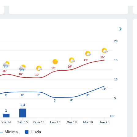
20
25°
15
23°
20°
19°
18°
16°
16°
10
11°
8°
8°
8°
8°
5
6°
5°
2.4
1
l/m²
Vie
14
Sáb
15
Dom
16
Lun
17
Mar
18
Mié
19
Jue
20
Mínima
Lluvia