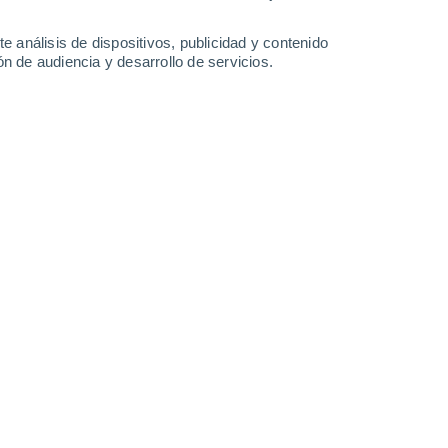
0.2 l/m²
1.3 l/m²
1 l/m²
12°
/
6°
15°
/
5°
15°
/
6°
18°
/
8°
e análisis de dispositivos, publicidad y contenido
n de audiencia y desarrollo de servicios.
-
15
km/h
5
-
18
km/h
6
-
31
km/h
3
-
13
km/h
gosto
uboso
Sur
0 Bajo
1
-
7 km/h
FPS:
no
uboso
Sur
0 Bajo
2
-
6 km/h
FPS:
no
Sur
0 Bajo
3
-
8 km/h
FPS:
no
Sur
0 Bajo
3
-
9 km/h
FPS:
no