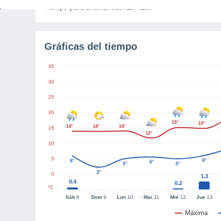
Tiempo para el amanecer
2h 42m
Gráficas del tiempo
35
30
25
20
15°
15°
14°
14°
14°
15
12°
10
5
6°
6°
6°
5°
5°
2°
0
1.3
0.4
0.2
°C
Sáb
8
Dom
9
Lun
10
Mar
11
Mié
12
Jue
13
Máxima