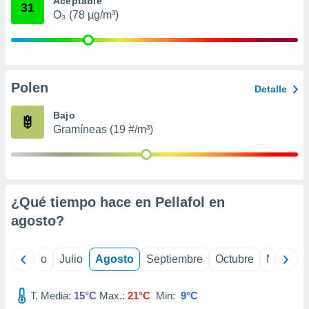
Aceptable
 seleccionar
31
o.
O₃ (78 µg/m³)
calización
precisa e
ión mediante
Polen
, publicidad
Detalle
dos,
Bajo
 publicidad
Gramíneas (19 #/m³)
,
ón de
 desarrollo
s.
¿Qué tiempo hace en Pellafol en
tros 1199
ios
agosto
?
yo
Junio
Julio
Agosto
Septiembre
Octubre
Noviemb
T. Media:
15°C
Max.:
21°C
Min:
9°C