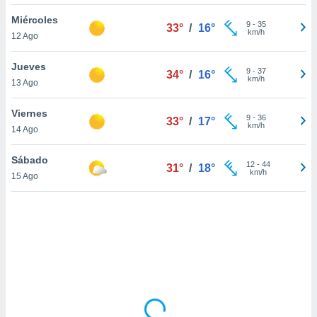
uedes
uestro sitio
Miércoles
9
-
35
33°
/
16°
.com. En
km/h
12 Ago
te
 de que
Jueves
talarán
9
-
37
34°
/
16°
km/h
13 Ago
e sean
para
a
Viernes
9
-
36
33°
/
17°
por el sitio
km/h
14 Ago
o se
cookies para
Sábado
12
-
44
31°
/
18°
km/h
15 Ago
nto ni para
licidad o
ado, aunque
sualizar
general no
ada. Puedes
 instalación
y acceder a
io web a
ste abono