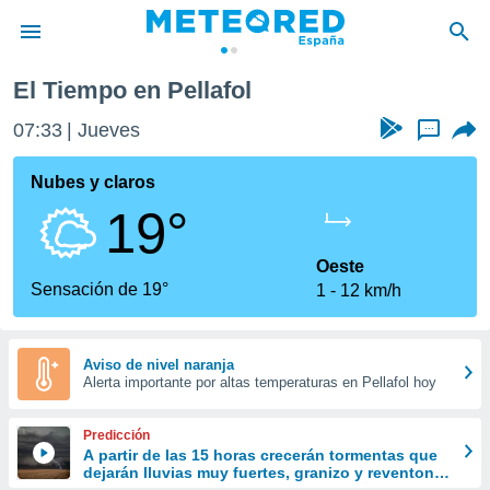
El Tiempo en Pellafol
privacidad
07:33
Jueves
...
o de
tiempo.com)
borado por
Nubes y claros
es para
19°
ue la
 que se
e calidad.
Oeste
eder a este
Sensación de 19°
1
12 km/h
ediante las
opciones:
ookies y
Aviso de nivel naranja
Alerta importante por altas temperaturas en Pellafol hoy
e forma
d digital
Predicción
ada, basada
A partir de las 15 horas crecerán tormentas que
dejarán lluvias muy fuertes, granizo y reventones
mación