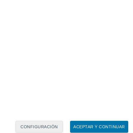
Calendario lunar
Lun
Mar
Mié
Jue
Vie
Sáb
Dom
7
8
9
10
11
12
13
14
15
16
17
18
19
20
CONFIGURACIÓN
ACEPTAR Y CONTINUAR