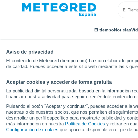
El tiempo
Noticias
Ví
Aviso de privacidad
El contenido de Meteored (tiempo.com) ha sido elaborado por pr
de calidad. Puedes acceder a este sitio web mediante las sigui
Aceptar cookies y acceder de forma gratuita
Inicio
Portugal
Distrito de Guarda
Pega
La publicidad digital personalizada, basada en la información r
financiar nuestra actividad para seguir ofreciéndote contenido c
El Tiempo en Pega
Pulsando el botón "Aceptar y continuar", puedes acceder a la w
nuestras o de nuestros socios, que nos permiten el seguimiento
17:03
Viernes
desarrollar un perfil específico para mostrarte publicidad y co
más información en nuestra
Política de Cookies
y retirar en cu
Configuración de cookies
que aparece disponible en el pie de n
Calima