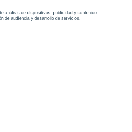
32°
/
15°
33°
/
16°
35°
/
17°
36°
/
18°
e análisis de dispositivos, publicidad y contenido
n de audiencia y desarrollo de servicios.
-
28
km/h
15
-
36
km/h
11
-
31
km/h
15
-
39
km/h
Noroeste
4 Medio
20
-
44 km/h
FPS:
6-10
Noroeste
2 Bajo
19
-
43 km/h
FPS:
no
Noroeste
1 Bajo
18
-
41 km/h
FPS:
no
Noroeste
0 Bajo
17
-
37 km/h
FPS:
no