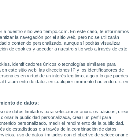
er a nuestro sitio web tiempo.com. En este caso, te informamos
/h
tizar la navegación por el sitio web, pero no se utilizarán
dad o contenido personalizado, aunque sí podrás visualizar
ción de cookies y acceder a nuestro sitio web a través de este
es, identificadores únicos o tecnologías similares para
n este sitio web, las direcciones IP y los identificadores de
rsonales en virtud de un interés legítimo, algo a lo que puedes
 lluvia
Radar de lluvia
Satélites
Modelos
 al tratamiento de datos en cualquier momento haciendo clic en
miento de datos:
Lunes
Martes
Miércoles
Jueves
uso de datos limitados para seleccionar anuncios básicos, crear
10 Ago
11 Ago
12 Ago
13 Ago
ccionar la publicidad personalizada, crear un perfil para
ontenido personalizado, medir el rendimiento de la publicidad,
vés de estadísticas o a través de la combinación de datos
rvicios, uso de datos limitados con el objetivo de seleccionar el