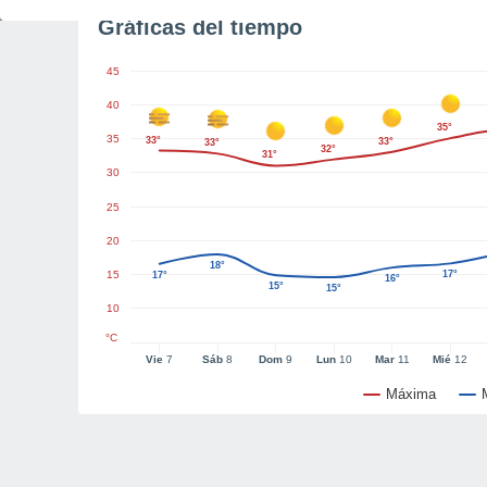
Gráficas del tiempo
45
40
35°
35
33°
33°
33°
32°
31°
30
25
20
18°
15
17°
17°
16°
15°
15°
10
°C
Vie
7
Sáb
8
Dom
9
Lun
10
Mar
11
Mié
12
Máxima