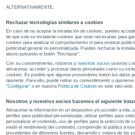
32°
ALTERNATIVAMENTE,
Rechazar tecnologías similares a cookies
Noroeste
En caso de no aceptar la instalación de cookies, puedes acced
Sensación de 30°
20
-
44 km
de que solo se instalarán cookies que sean necesarias para garan
cookies para analizar el comportamiento ni para mostrar publici
publicidad general no personalizada. Puedes rechazar la instala
abono pulsando el botón "Rechazar".
Tormentas fuertes
Esta tarde las tormentas dejarán fenómenos
Con su consentimiento, nosotros y
nuestros socios
usamos cooki
adversos en 6 comunidades
almacenar, acceder y procesar datos personales como su visita e
cookies. Es posible que algunos proveedores traten tus datos pe
El Tiempo 1 - 7 días
Por horas
Actualidad
Mapa de
oponerte. Para ello, puede retirar su consentimiento u oponerse
"Configurar"
o en nuestra
Política de Cookies
en este sitio web.
Nosotros y nuestros socios hacemos el siguiente trata
Mañana
Domingo
Hoy
Almacenar la información en un dispositivo y/o acceder a ella, 
8 Ago
9 Ago
7 Ago
perfiles para publicidad personalizada, utilizar perfiles para sele
personalizar el contenido, uso de perfiles para la selección de c
medir el rendimiento del contenido, comprender al público a tra
procedentes de diferentes fuentes, desarrollo y mejora de los se