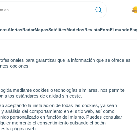
deos
Alertas
Radar
Mapas
Satélites
Modelos
Revista
Foro
El mundo
Esq
ofesionales para garantizar que la información que se ofrece es
entes opciones:
ecogida mediante cookies o tecnologías similares, nos permite
on altos estándares de calidad sin coste.
eb aceptando la instalación de todas las cookies, ya sean
 y análisis del comportamiento en el sitio web, así como
...
ntenido personalizado en función del mismo. Puedes consultar
alquier momento el consentimiento pulsando el botón
Por horas
uestra página web.
Se espera calima en las
próximas horas