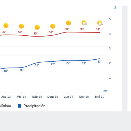
5
38°
38°
38°
36°
36°
36°
35°
4
3
23°
2
22°
22°
22°
21°
18°
18°
1
l/m²
Jue
13
Vie
14
Sáb
15
Dom
16
Lun
17
Mar
18
Mié
19
Mínima
Precipitación