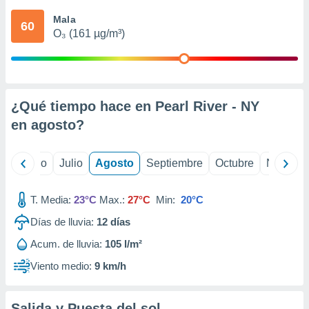
 seleccionar
o.
Mala
60
O₃ (161 µg/m³)
calización
precisa e
ión mediante
, publicidad
¿Qué tiempo hace en Pearl River - NY
dos,
en
agosto
?
 publicidad
,
ón de
yo
Junio
Julio
Agosto
Septiembre
Octubre
Noviemb
 desarrollo
s.
T. Media:
23°C
Max.:
27°C
Min:
20°C
tros 1199
ios
Días de lluvia:
12
días
Acum. de lluvia:
105 l/m²
Viento medio:
9 km/h
Salida y Puesta del sol