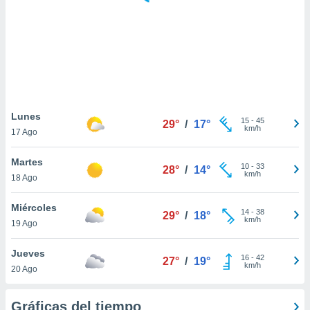
 botón
.
nto,
cios
kies,
ores únicos
Lunes
15
-
45
as similares
29°
/
17°
km/h
17 Ago
nar,
rocesar
Martes
onales como
10
-
33
28°
/
14°
km/h
 este sitio
18 Ago
recciones IP
ficadores de
Miércoles
14
-
38
29°
/
18°
 posible
km/h
19 Ago
s
 traten tus
Jueves
nales en
16
-
42
27°
/
19°
km/h
 interés
20 Ago
go a lo que
nerte. Para
Gráficas del tiempo
retirar su