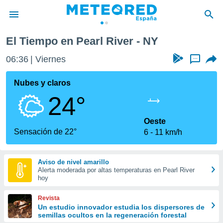
El Tiempo en Pearl River - NY
privacidad
06:37
Viernes
...
o de
tiempo.com)
borado por
Nubes y claros
es para
24°
ue la
 que se
e calidad.
Oeste
eder a este
Sensación de 22°
6
11 km/h
ediante las
opciones:
Aviso de nivel amarillo
ookies y
Alerta moderada por altas temperaturas en Pearl River
e forma
hoy
d digital
Revista
ada, basada
Un estudio innovador estudia los dispersores de
semillas ocultos en la regeneración forestal
mación