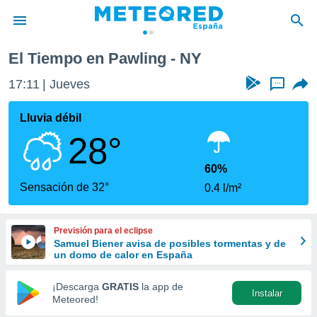
El Tiempo en Pawling - NY
privacidad
17:11
Jueves
...
o de
tiempo.com)
borado por
Lluvia débil
es para
28°
ue la
 que se
e calidad.
60%
eder a este
Sensación de 32°
0.4 l/m²
ediante las
opciones:
Previsión para el eclipse
ookies y
Samuel Biener avisa de posibles tormentas y de
e forma
un domo de calor en España
d digital
¡Descarga
GRATIS
la app de
Instalar
ada, basada
Meteored!
mación