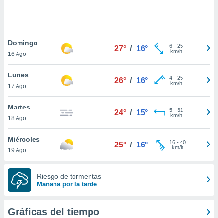
 botón
.
nto,
Domingo
6
-
25
27°
/
16°
km/h
16 Ago
cios
kies,
Lunes
ores únicos
4
-
25
26°
/
16°
km/h
17 Ago
as similares
nar,
rocesar
Martes
5
-
31
24°
/
15°
onales como
km/h
18 Ago
 este sitio
recciones IP
Miércoles
ficadores de
16
-
40
25°
/
16°
km/h
19 Ago
 posible
s
 traten tus
Riesgo de tormentas
nales en
Mañana por la tarde
 interés
go a lo que
nerte. Para
Gráficas del tiempo
retirar su