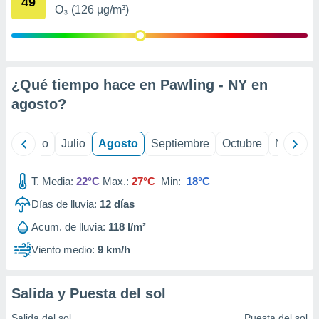
49
 seleccionar
O₃ (126 µg/m³)
o.
calización
precisa e
ión mediante
¿Qué tiempo hace en Pawling - NY en
, publicidad
agosto
?
dos,
 publicidad
yo
Junio
Julio
Agosto
Septiembre
Octubre
Noviemb
,
ón de
 desarrollo
T. Media:
22°C
Max.:
27°C
Min:
18°C
s.
Días de lluvia:
12
días
tros 1199
ios
Acum. de lluvia:
118 l/m²
Viento medio:
9 km/h
Salida y Puesta del sol
Salida del sol
Puesta del sol