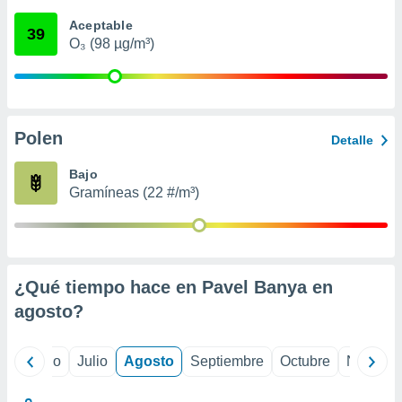
 seleccionar
o.
Aceptable
39
O₃ (98 µg/m³)
calización
precisa e
ión mediante
, publicidad
Polen
Detalle
dos,
 publicidad
Bajo
,
Gramíneas (22 #/m³)
ón de
 desarrollo
s.
tros 1199
ios
¿Qué tiempo hace en Pavel Banya en
agosto
?
yo
Junio
Julio
Agosto
Septiembre
Octubre
Noviemb