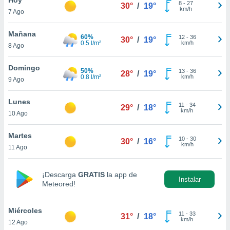
8
-
27
30°
/
19°
km/h
7 Ago
do en
 mismo.
sultar más
Mañana
60%
12
-
36
30°
/
19°
 en nuestra
0.5 l/m²
km/h
8 Ago
 Cookies
y
ualquier
Domingo
50%
13
-
36
28°
/
19°
0.8 l/m²
km/h
9 Ago
ento
 botón
ación de
Lunes
11
-
34
29°
/
18°
kies
km/h
10 Ago
 disponible
e nuestra
Martes
10
-
30
.
30°
/
16°
km/h
11 Ago
IVAMENTE,
¡Descarga
GRATIS
la app de
Instalar
Meteored!
as
 a cookies
Miércoles
 no aceptar
11
-
33
31°
/
18°
km/h
12 Ago
ón de