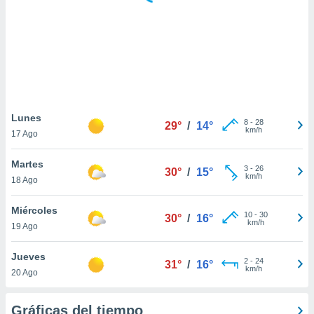
 botón
.
nto,
cios
kies,
ores únicos
Lunes
8
-
28
as similares
29°
/
14°
km/h
17 Ago
nar,
rocesar
Martes
onales como
3
-
26
30°
/
15°
km/h
 este sitio
18 Ago
recciones IP
ficadores de
Miércoles
10
-
30
30°
/
16°
 posible
km/h
19 Ago
s
 traten tus
Jueves
nales en
2
-
24
31°
/
16°
km/h
 interés
20 Ago
go a lo que
nerte. Para
Gráficas del tiempo
retirar su