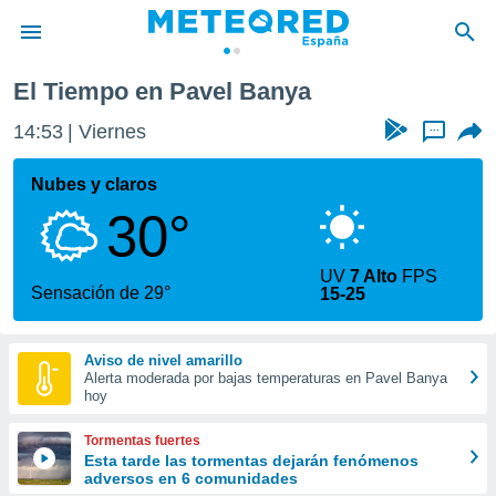
El Tiempo en Pavel Banya
privacidad
14:53
Viernes
...
o de
tiempo.com)
borado por
Nubes y claros
es para
30°
ue la
 que se
e calidad.
UV
7 Alto
FPS
eder a este
Sensación de 29°
15-25
ediante las
opciones:
Aviso de nivel amarillo
ookies y
Alerta moderada por bajas temperaturas en Pavel Banya
e forma
hoy
d digital
Tormentas fuertes
ada, basada
Esta tarde las tormentas dejarán fenómenos
adversos en 6 comunidades
mación