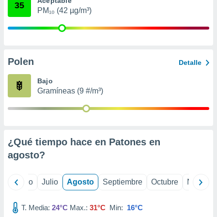
Aceptable
 seleccionar
35
o.
PM₁₀ (42 µg/m³)
calización
precisa e
ión mediante
Polen
, publicidad
Detalle
dos,
Bajo
 publicidad
Gramíneas (9 #/m³)
,
ón de
 desarrollo
s.
¿Qué tiempo hace en Patones en
tros 1199
ios
agosto
?
yo
Junio
Julio
Agosto
Septiembre
Octubre
Noviemb
T. Media:
24°C
Max.:
31°C
Min:
16°C