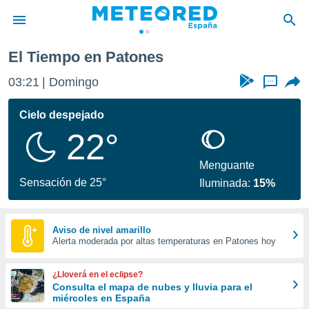
El Tiempo en Patones
privacidad
03:21
Domingo
...
o de
tiempo.com)
borado por
Cielo despejado
es para
22°
ue la
 que se
e calidad.
Menguante
eder a este
Sensación de 25°
Iluminada:
15%
ediante las
opciones:
ookies y
Aviso de nivel amarillo
Alerta moderada por altas temperaturas en Patones hoy
e forma
d digital
¿Lloverá en el eclipse?
ada, basada
Consulta el mapa de nubes y lluvia para el
miércoles en España
mación