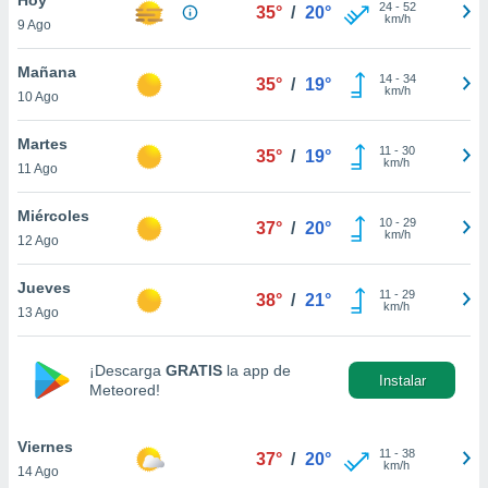
24
-
52
35°
/
20°
km/h
9 Ago
do en
 mismo.
sultar más
Mañana
14
-
34
35°
/
19°
 en nuestra
km/h
10 Ago
 Cookies
y
ualquier
Martes
11
-
30
35°
/
19°
km/h
11 Ago
ento
 botón
ación de
Miércoles
10
-
29
37°
/
20°
kies
km/h
12 Ago
 disponible
e nuestra
Jueves
11
-
29
.
38°
/
21°
km/h
13 Ago
IVAMENTE,
¡Descarga
GRATIS
la app de
Instalar
Meteored!
as
 a cookies
Viernes
 no aceptar
11
-
38
37°
/
20°
km/h
14 Ago
ón de