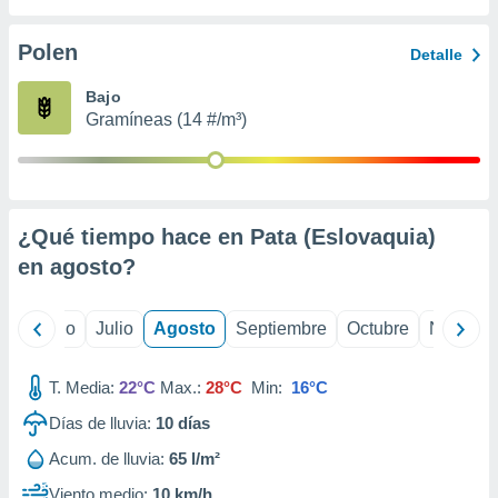
 seleccionar
o.
Polen
Detalle
calización
precisa e
Bajo
ión mediante
Gramíneas (14 #/m³)
, publicidad
dos,
 publicidad
,
¿Qué tiempo hace en Pata (Eslovaquia)
ón de
en
agosto
?
 desarrollo
s.
tros 1199
yo
Junio
Julio
Agosto
Septiembre
Octubre
Noviemb
ios
T. Media:
22°C
Max.:
28°C
Min:
16°C
Días de lluvia:
10
días
Acum. de lluvia:
65 l/m²
Viento medio:
10 km/h