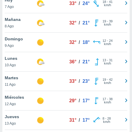
18
-
41
33°
/
24°
km/h
7 Ago
do en
 mismo.
sultar más
Mañana
19
-
39
32°
/
21°
 en nuestra
km/h
8 Ago
 Cookies
y
ualquier
Domingo
12
-
24
32°
/
18°
km/h
9 Ago
ento
 botón
ación de
Lunes
13
-
31
36°
/
21°
kies
km/h
10 Ago
 disponible
e nuestra
Martes
19
-
42
.
33°
/
23°
km/h
11 Ago
IVAMENTE,
Miércoles
17
-
38
29°
/
17°
km/h
12 Ago
as
 a cookies
Jueves
8
-
28
31°
/
17°
km/h
 no aceptar
13 Ago
ón de