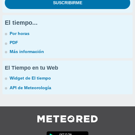
El tiempo...
Por horas
PDF
Más información
El Tiempo en tu Web
Widget de El tiempo
API de Meteorología