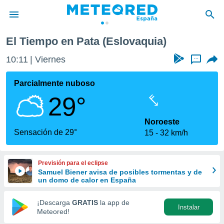
El Tiempo en Pata (Eslovaquia)
privacidad
10:11
Viernes
...
o de
tiempo.com)
borado por
Parcialmente nuboso
es para
29°
ue la
 que se
e calidad.
Noroeste
eder a este
Sensación de 29°
15
32 km/h
ediante las
opciones:
Previsión para el eclipse
ookies y
Samuel Biener avisa de posibles tormentas y de
e forma
un domo de calor en España
d digital
¡Descarga
GRATIS
la app de
Instalar
ada, basada
Meteored!
mación