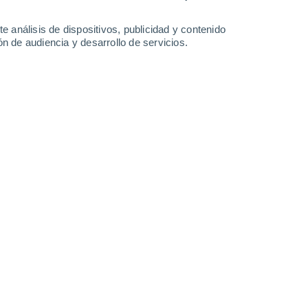
4.6 l/m²
5.5 l/m²
7.8 l/m²
5.4 l/m²
30°
/
25°
31°
/
25°
30°
/
25°
30°
/
24°
e análisis de dispositivos, publicidad y contenido
n de audiencia y desarrollo de servicios.
-
22
km/h
12
-
27
km/h
11
-
28
km/h
10
-
24
km/h
uboso
Norte
0 Bajo
5
-
11 km/h
FPS:
no
uboso
Norte
0 Bajo
6
-
11 km/h
FPS:
no
Noreste
0 Bajo
5
-
11 km/h
FPS:
no
Noreste
0 Bajo
5
-
10 km/h
FPS:
no