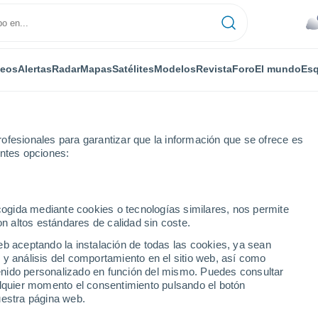
deos
Alertas
Radar
Mapas
Satélites
Modelos
Revista
Foro
El mundo
Esq
ofesionales para garantizar que la información que se ofrece es
entes opciones:
ta
ecogida mediante cookies o tecnologías similares, nos permite
on altos estándares de calidad sin coste.
eb aceptando la instalación de todas las cookies, ya sean
 y análisis del comportamiento en el sitio web, así como
...
ntenido personalizado en función del mismo. Puedes consultar
alquier momento el consentimiento pulsando el botón
Por horas
uestra página web.
Cielos nubosos en las próximas
horas