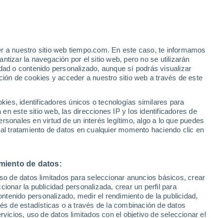
Aviso de nivel amarillo
Alerta moderada por lluvia en Parrita
hoy
e
er a nuestro sitio web tiempo.com. En este caso, te informamos
:
31%
tizar la navegación por el sitio web, pero no se utilizarán
dad o contenido personalizado, aunque sí podrás visualizar
ción de cookies y acceder a nuestro sitio web a través de este
 de
es, identificadores únicos o tecnologías similares para
n este sitio web, las direcciones IP y los identificadores de
rsonales en virtud de un interés legítimo, algo a lo que puedes
e nubosidad
Radar de lluvia
Satélites
Modelos
 al tratamiento de datos en cualquier momento haciendo clic en
miento de datos:
Lunes
Martes
Miércoles
Jueves
uso de datos limitados para seleccionar anuncios básicos, crear
10 Ago
11 Ago
12 Ago
13 Ago
ccionar la publicidad personalizada, crear un perfil para
ontenido personalizado, medir el rendimiento de la publicidad,
vés de estadísticas o a través de la combinación de datos
rvicios, uso de datos limitados con el objetivo de seleccionar el
80%
90%
90%
90%