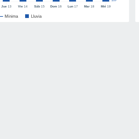
l/m²
Jue
13
Vie
14
Sáb
15
Dom
16
Lun
17
Mar
18
Mié
19
Mínima
Lluvia