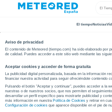
El tiempo
Noticias
Ví
Aviso de privacidad
El contenido de Meteored (tiempo.com) ha sido elaborado por pr
de calidad. Puedes acceder a este sitio web mediante las sigui
Aceptar cookies y acceder de forma gratuita
Inicio
Costa Rica
Provincia de Puntarenas
Parri
La publicidad digital personalizada, basada en la información r
financiar nuestra actividad para seguir ofreciéndote contenido c
El Tiempo en Parrita
Pulsando el botón "Aceptar y continuar", puedes acceder a la w
nuestras o de nuestros socios, que nos permiten el seguimiento
01:08
Viernes
desarrollar un perfil específico para mostrarte publicidad y co
más información en nuestra
Política de Cookies
y retirar en cu
Configuración de cookies
que aparece disponible en el pie de n
Parcialmente nuboso