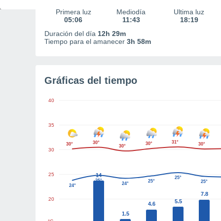
Primera luz
Mediodía
Última luz
05:06
11:43
18:19
Duración del día
12h 29m
Tiempo para el amanecer
3h 58m
Gráficas del tiempo
40
35
31°
30°
30°
30°
30°
30°
30
25
14
25°
25°
25°
25°
24°
24°
7.8
20
5.5
4.6
1.5