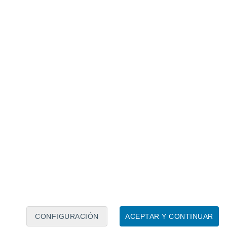
Calendario lunar
Lun
Mar
Mié
Jue
Vie
Sáb
Dom
7
8
9
10
11
12
13
14
15
16
CONFIGURACIÓN
ACEPTAR Y CONTINUAR