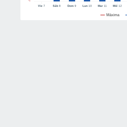
°C
Vie
7
Sáb
8
Dom
9
Lun
10
Mar
11
Mié
12
Máxima