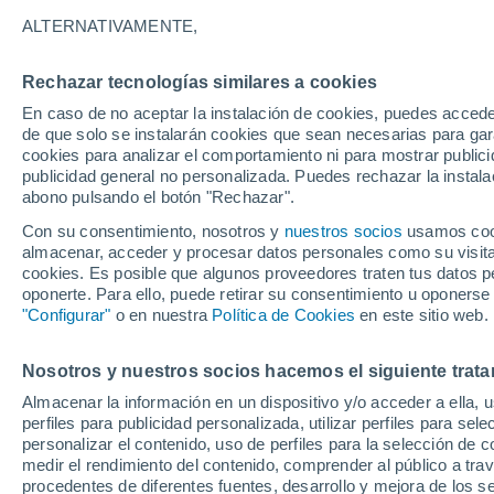
25°
ALTERNATIVAMENTE,
Rechazar tecnologías similares a cookies
Menguant
En caso de no aceptar la instalación de cookies, puedes acced
Iluminada
Sensación de 26°
de que solo se instalarán cookies que sean necesarias para garan
cookies para analizar el comportamiento ni para mostrar publici
publicidad general no personalizada. Puedes rechazar la instala
abono pulsando el botón "Rechazar".
Previsión para el eclipse
Samuel Biener avisa de posibles tormentas y
Con su consentimiento, nosotros y
nuestros socios
usamos cooki
un domo de calor en España
almacenar, acceder y procesar datos personales como su visita e
cookies. Es posible que algunos proveedores traten tus datos pe
El Tiempo 1 - 7 días
Por horas
Actualidad
Mapa d
oponerte. Para ello, puede retirar su consentimiento u oponerse
"Configurar"
o en nuestra
Política de Cookies
en este sitio web.
Nosotros y nuestros socios hacemos el siguiente trata
Mañana
Domingo
Hoy
Almacenar la información en un dispositivo y/o acceder a ella, 
8 Ago
9 Ago
7 Ago
perfiles para publicidad personalizada, utilizar perfiles para sele
personalizar el contenido, uso de perfiles para la selección de c
medir el rendimiento del contenido, comprender al público a tra
procedentes de diferentes fuentes, desarrollo y mejora de los se
90%
80%