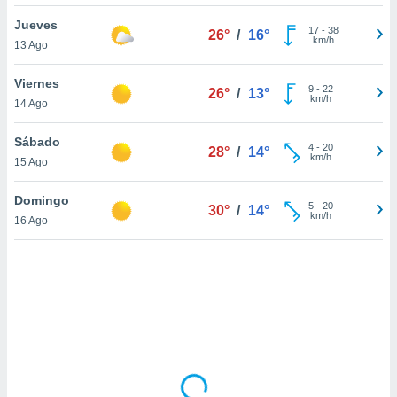
uedes
uestro sitio
Jueves
17
-
38
26°
/
16°
.com. En
km/h
13 Ago
te
 de que
Viernes
talarán
9
-
22
26°
/
13°
km/h
14 Ago
e sean
para
a
Sábado
4
-
20
28°
/
14°
por el sitio
km/h
15 Ago
o se
cookies para
Domingo
5
-
20
30°
/
14°
km/h
16 Ago
nto ni para
licidad o
ado, aunque
sualizar
general no
ada. Puedes
 instalación
y acceder a
io web a
ste abono