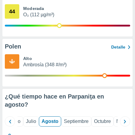
 seleccionar
o.
Moderada
44
O₃ (112 µg/m³)
calización
precisa e
ión mediante
, publicidad
Polen
Detalle
dos,
 publicidad
Alto
,
Ambrosía (348 #/m³)
ón de
 desarrollo
s.
tros 1199
ios
¿Qué tiempo hace en Parpaniţa en
agosto
?
yo
Junio
Julio
Agosto
Septiembre
Octubre
Noviemb