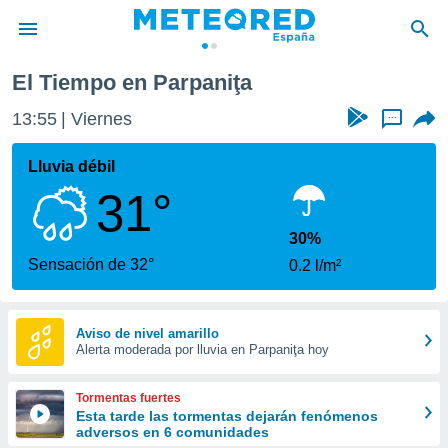
El Tiempo en Parpaniţa
privacidad
13:55
Viernes
...
o de
tiempo.com)
borado por
Lluvia débil
es para
31°
ue la
 que se
e calidad.
30%
eder a este
Sensación de 32°
0.2 l/m²
ediante las
opciones:
ookies y
Aviso de nivel amarillo
Alerta moderada por lluvia en Parpaniţa hoy
e forma
d digital
Tormentas fuertes
ada, basada
Esta tarde las tormentas dejarán fenómenos
adversos en 6 comunidades
mación