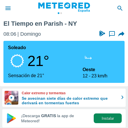
El Tiempo en Parish - NY
privacidad
08:06
Domingo
...
o de
tiempo.com)
borado por
Soleado
es para
21°
ue la
 que se
e calidad.
Oeste
eder a este
Sensación de 21°
12
23 km/h
ediante las
opciones:
Calor extremo y tormentas
ookies y
Se avecinan siete días de calor extremo que
e forma
derivará en tormentas fuertes
d digital
¡Descarga
GRATIS
la app de
Instalar
ada, basada
Meteored!
mación