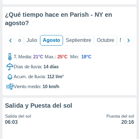
 seleccionar
o.
¿Qué tiempo hace en Parish - NY en
calización
precisa e
agosto
?
ión mediante
, publicidad
yo
Junio
Julio
Agosto
Septiembre
Octubre
Noviemb
dos,
T. Media:
21°C
Max.:
25°C
Min:
18°C
 publicidad
,
Días de lluvia:
14
días
ón de
 desarrollo
Acum. de lluvia:
112 l/m²
s.
Viento medio:
10 km/h
tros 1199
ios
Salida y Puesta del sol
Salida del sol
Puesta del sol
06:03
20:16