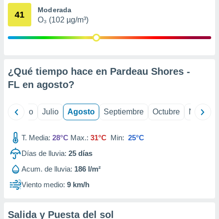
 seleccionar
Moderada
o.
41
O₃ (102 µg/m³)
calización
precisa e
ión mediante
, publicidad
¿Qué tiempo hace en Pardeau Shores -
dos,
FL en
agosto
?
 publicidad
,
ón de
yo
Junio
Julio
Agosto
Septiembre
Octubre
Noviemb
 desarrollo
s.
T. Media:
28°C
Max.:
31°C
Min:
25°C
tros 1199
ios
Días de lluvia:
25
días
Acum. de lluvia:
186 l/m²
Viento medio:
9 km/h
Salida y Puesta del sol