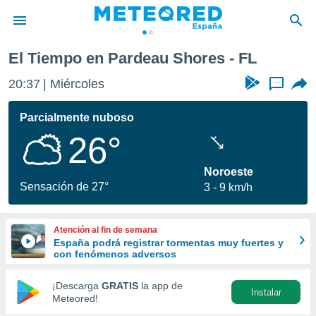
El Tiempo en Pardeau Shores - FL
privacidad
20:37
Miércoles
...
o de
tiempo.com)
borado por
Parcialmente nuboso
es para
26°
ue la
 que se
e calidad.
Noroeste
eder a este
Sensación de 27°
3
9 km/h
ediante las
opciones:
Atención al fin de semana
ookies y
España podrá registrar tormentas muy fuertes y
e forma
con fenómenos adversos
d digital
¡Descarga
GRATIS
la app de
Instalar
ada, basada
Meteored!
mación