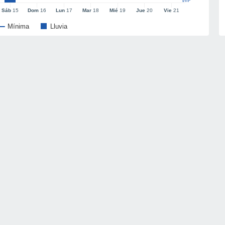
l/m²
Sáb
15
Dom
16
Lun
17
Mar
18
Mié
19
Jue
20
Vie
21
Mínima
Lluvia