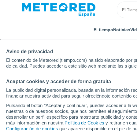
El tiempo
Noticias
Ví
Aviso de privacidad
El contenido de Meteored (tiempo.com) ha sido elaborado por pr
de calidad. Puedes acceder a este sitio web mediante las sigui
Aceptar cookies y acceder de forma gratuita
Inicio
Estados Unidos
Estado de Texas
Panoram
La publicidad digital personalizada, basada en la información r
financiar nuestra actividad para seguir ofreciéndote contenido c
El Tiempo en Panorama 
Pulsando el botón "Aceptar y continuar", puedes acceder a la w
nuestras o de nuestros socios, que nos permiten el seguimiento
03:09
Domingo
desarrollar un perfil específico para mostrarte publicidad y co
más información en nuestra
Política de Cookies
y retirar en cu
Configuración de cookies
que aparece disponible en el pie de n
Cielo despejado