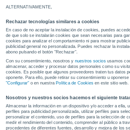
25°
ALTERNATIVAMENTE,
Rechazar tecnologías similares a cookies
Menguant
En caso de no aceptar la instalación de cookies, puedes acced
Iluminada
Sensación de 26°
de que solo se instalarán cookies que sean necesarias para garan
cookies para analizar el comportamiento ni para mostrar publici
publicidad general no personalizada. Puedes rechazar la instala
abono pulsando el botón "Rechazar".
¿Lloverá en el eclipse?
Consulta el mapa de nubes y lluvia para el
Con su consentimiento, nosotros y
nuestros socios
usamos cooki
miércoles en España
almacenar, acceder y procesar datos personales como su visita e
cookies. Es posible que algunos proveedores traten tus datos pe
El Tiempo 1 - 7 días
Por horas
Actualidad
Mapa de
oponerte. Para ello, puede retirar su consentimiento u oponerse
"Configurar"
o en nuestra
Política de Cookies
en este sitio web.
Nosotros y nuestros socios hacemos el siguiente trata
Mañana
Martes
M
Hoy
Almacenar la información en un dispositivo y/o acceder a ella, 
10 Ago
11 Ago
9 Ago
perfiles para publicidad personalizada, utilizar perfiles para sele
personalizar el contenido, uso de perfiles para la selección de c
medir el rendimiento del contenido, comprender al público a tra
procedentes de diferentes fuentes, desarrollo y mejora de los se
80%
80%