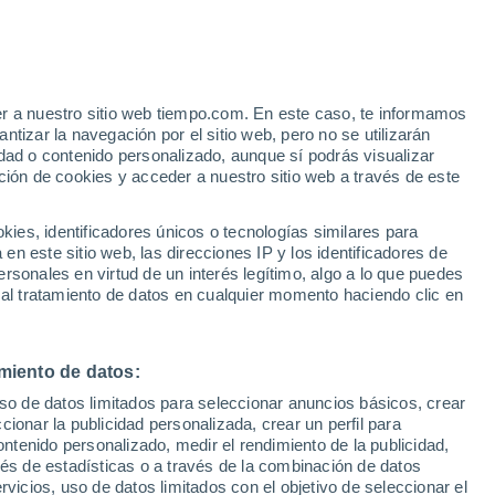
e
er a nuestro sitio web tiempo.com. En este caso, te informamos
:
13%
tizar la navegación por el sitio web, pero no se utilizarán
dad o contenido personalizado, aunque sí podrás visualizar
ción de cookies y acceder a nuestro sitio web a través de este
es, identificadores únicos o tecnologías similares para
n este sitio web, las direcciones IP y los identificadores de
rsonales en virtud de un interés legítimo, algo a lo que puedes
 temperatura
Radar de lluvia
Satélites
Modelos
 al tratamiento de datos en cualquier momento haciendo clic en
miento de datos:
iércoles
Jueves
Viernes
Sábado
uso de datos limitados para seleccionar anuncios básicos, crear
12 Ago
13 Ago
14 Ago
15 Ago
ccionar la publicidad personalizada, crear un perfil para
ontenido personalizado, medir el rendimiento de la publicidad,
vés de estadísticas o a través de la combinación de datos
rvicios, uso de datos limitados con el objetivo de seleccionar el
60%
60%