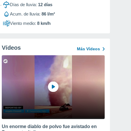
Días de lluvia:
12
días
Acum. de lluvia:
86 l/m²
Viento medio:
8 km/h
Vídeos
Más Vídeos
Un enorme diablo de polvo fue avistado en