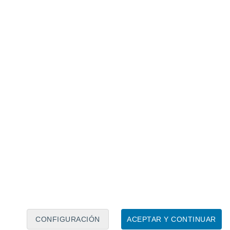
Calendario lunar
Lun
Mar
Mié
Jue
Vie
Sáb
Dom
9
10
11
12
13
14
15
16
CONFIGURACIÓN
ACEPTAR Y CONTINUAR