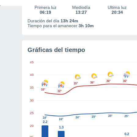
Primera luz
Mediodía
Última luz
06:19
13:27
20:34
Duración del día
13h 24m
Tiempo para el amanecer
3h 10m
Gráficas del tiempo
45
40
36°
36°
36°
35°
35
33°
32°
30
25
25°
25°
25°
24°
24°
24°
2.2
20
1.3
0.2