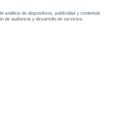
0.2 l/m²
0.6 l/m²
36°
/
25°
36°
/
25°
36°
/
25°
36°
/
25°
e análisis de dispositivos, publicidad y contenido
n de audiencia y desarrollo de servicios.
-
32
km/h
19
-
39
km/h
19
-
39
km/h
12
-
42
km/h
hoy
, 9 de agosto
Sureste
0 Bajo
3
-
8 km/h
FPS:
no
Sureste
0 Bajo
2
-
5 km/h
FPS:
no
Sureste
0 Bajo
2
-
4 km/h
FPS:
no
Sureste
0 Bajo
3
-
5 km/h
FPS:
no