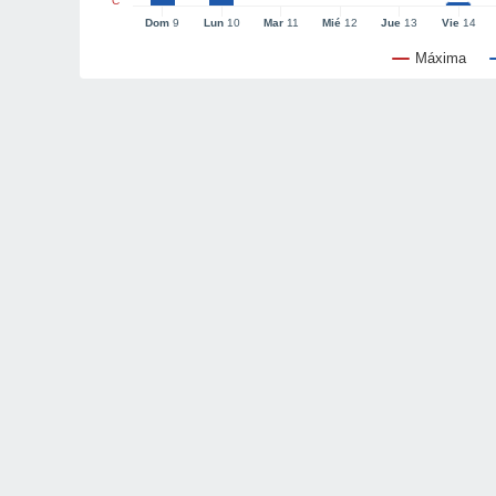
°C
Dom
9
Lun
10
Mar
11
Mié
12
Jue
13
Vie
14
Máxima