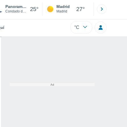
Panorama Village
Madrid
Barcelona
25°
27°
Condado de Montgomery
Madrid
Barcelona
°C
uí