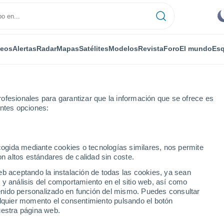
deos
Alertas
Radar
Mapas
Satélites
Modelos
Revista
Foro
El mundo
Esq
ofesionales para garantizar que la información que se ofrece es
entes opciones:
a Village
ecogida mediante cookies o tecnologías similares, nos permite
on altos estándares de calidad sin coste.
Village - TX
eb aceptando la instalación de todas las cookies, ya sean
 y análisis del comportamiento en el sitio web, así como
...
ntenido personalizado en función del mismo. Puedes consultar
alquier momento el consentimiento pulsando el botón
Por horas
uestra página web.
Cielos despejados en las
próximas horas