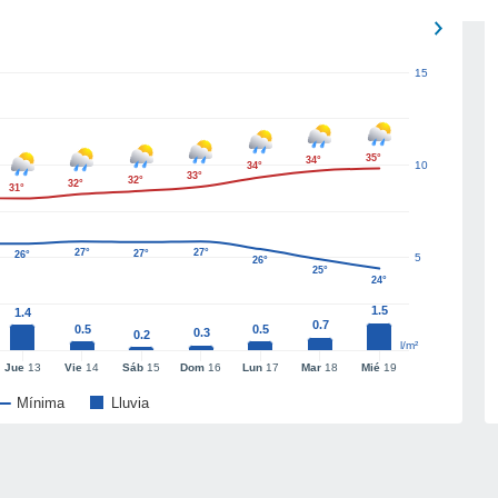
15
35°
34°
10
34°
33°
32°
32°
31°
27°
27°
27°
26°
5
26°
25°
24°
1.5
1.4
0.7
0.5
0.5
0.3
0.2
l/m²
Jue
13
Vie
14
Sáb
15
Dom
16
Lun
17
Mar
18
Mié
19
Mínima
Lluvia