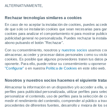
26°
ALTERNATIVAMENTE,
Rechazar tecnologías similares a cookies
Menguant
En caso de no aceptar la instalación de cookies, puedes acced
Iluminada
Sensación de 28°
de que solo se instalarán cookies que sean necesarias para garan
cookies para analizar el comportamiento ni para mostrar publici
publicidad general no personalizada. Puedes rechazar la instala
abono pulsando el botón "Rechazar".
Llega una vaguada
Este fin de semana dejará tormentas con lluv
Con su consentimiento, nosotros y
nuestros socios
usamos cooki
fuertes y granizo en España
almacenar, acceder y procesar datos personales como su visita e
cookies. Es posible que algunos proveedores traten tus datos pe
El Tiempo 1 - 7 días
Por horas
Actualidad
Mapa de
oponerte. Para ello, puede retirar su consentimiento u oponerse
"Configurar"
o en nuestra
Política de Cookies
en este sitio web.
Nosotros y nuestros socios hacemos el siguiente trata
Mañana
Domingo
Hoy
Almacenar la información en un dispositivo y/o acceder a ella, 
8 Ago
9 Ago
7 Ago
perfiles para publicidad personalizada, utilizar perfiles para sele
personalizar el contenido, uso de perfiles para la selección de c
medir el rendimiento del contenido, comprender al público a tra
procedentes de diferentes fuentes, desarrollo y mejora de los se
80%
70%
60%