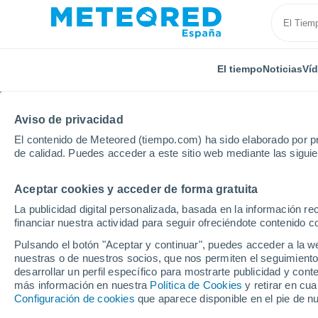
El tiempo
Noticias
Ví
Aviso de privacidad
El contenido de Meteored (tiempo.com) ha sido elaborado por pr
de calidad. Puedes acceder a este sitio web mediante las sigui
Aceptar cookies y acceder de forma gratuita
Inicio
Estados Unidos
Estado de Florida
Panama
La publicidad digital personalizada, basada en la información r
financiar nuestra actividad para seguir ofreciéndote contenido c
El Tiempo en Panama Ci
Pulsando el botón "Aceptar y continuar", puedes acceder a la w
nuestras o de nuestros socios, que nos permiten el seguimiento
23:44
Viernes
desarrollar un perfil específico para mostrarte publicidad y co
más información en nuestra
Política de Cookies
y retirar en cu
Configuración de cookies
que aparece disponible en el pie de n
Cielo despejado