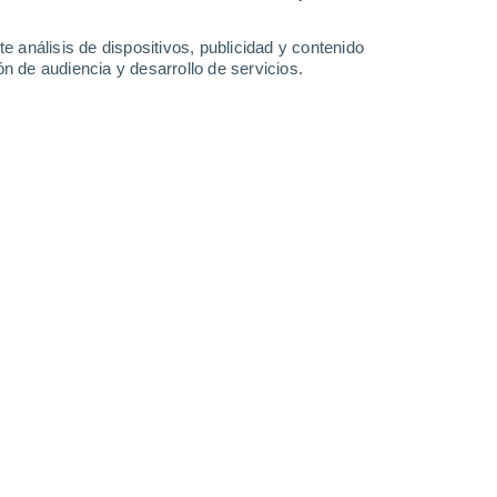
1.3 l/m²
1.2 l/m²
1 l/m²
1.4 l/m²
31°
/
25°
31°
/
25°
31°
/
27°
31°
/
26°
e análisis de dispositivos, publicidad y contenido
n de audiencia y desarrollo de servicios.
-
33
km/h
13
-
32
km/h
17
-
35
km/h
16
-
32
km/h
7 de agosto
s
Sur
2 Bajo
°
10
-
23 km/h
FPS:
no
s
Suroeste
1 Bajo
°
8
-
20 km/h
FPS:
no
s
Suroeste
0 Bajo
°
7
-
16 km/h
FPS:
no
s
Suroeste
0 Bajo
°
5
-
13 km/h
FPS:
no