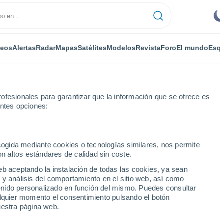
deos
Alertas
Radar
Mapas
Satélites
Modelos
Revista
Foro
El mundo
Esq
ofesionales para garantizar que la información que se ofrece es
entes opciones:
 City
ecogida mediante cookies o tecnologías similares, nos permite
on altos estándares de calidad sin coste.
ty - FL
eb aceptando la instalación de todas las cookies, ya sean
 y análisis del comportamiento en el sitio web, así como
...
ntenido personalizado en función del mismo. Puedes consultar
alquier momento el consentimiento pulsando el botón
Por horas
uestra página web.
Cielos despejados en las
próximas horas