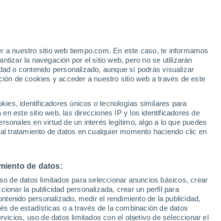
Riesgo de tormentas
Este fin de semana
e
er a nuestro sitio web tiempo.com. En este caso, te informamos
:
32%
tizar la navegación por el sitio web, pero no se utilizarán
dad o contenido personalizado, aunque sí podrás visualizar
ción de cookies y acceder a nuestro sitio web a través de este
ias
es, identificadores únicos o tecnologías similares para
n este sitio web, las direcciones IP y los identificadores de
rsonales en virtud de un interés legítimo, algo a lo que puedes
 temperatura
Radar de lluvia
Satélites
Modelos
 al tratamiento de datos en cualquier momento haciendo clic en
miento de datos:
Lunes
Martes
Miércoles
Jueves
uso de datos limitados para seleccionar anuncios básicos, crear
10 Ago
11 Ago
12 Ago
13 Ago
ccionar la publicidad personalizada, crear un perfil para
ontenido personalizado, medir el rendimiento de la publicidad,
vés de estadísticas o a través de la combinación de datos
rvicios, uso de datos limitados con el objetivo de seleccionar el
70%
80%
80%
70%