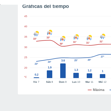
Gráficas del tiempo
45
40
35
33°
33°
31°
31°
31°
30°
30
27°
25
25°
3.6
25°
24°
23°
1.9
20
1.3
1.2
1
0.2
°C
Vie
7
Sáb
8
Dom
9
Lun
10
Mar
11
Mié
12
Máxima