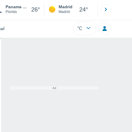
Panama City
Madrid
Barcelona
26°
24°
Florida
Madrid
Barcelona
°C
uí