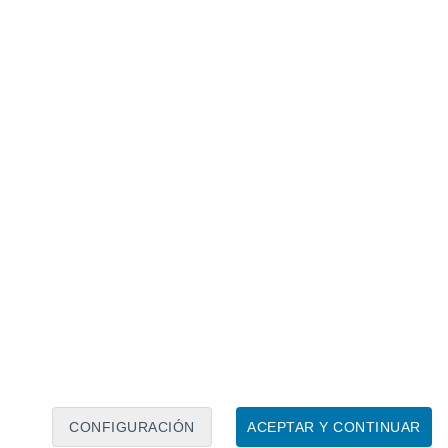
Calendario lunar
Lun
Mar
Mié
Jue
Vie
Sáb
Dom
7
8
9
10
11
12
13
14
15
16
17
18
19
20
CONFIGURACIÓN
ACEPTAR Y CONTINUAR