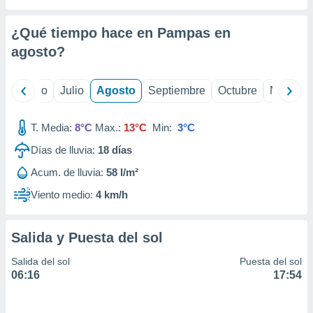
 seleccionar
o.
¿Qué tiempo hace en Pampas en
calización
precisa e
agosto
?
ión mediante
, publicidad
yo
Junio
Julio
Agosto
Septiembre
Octubre
Noviemb
dos,
T. Media:
8°C
Max.:
13°C
Min:
3°C
 publicidad
,
Días de lluvia:
18
días
ón de
 desarrollo
Acum. de lluvia:
58 l/m²
s.
Viento medio:
4 km/h
tros 1199
ios
Salida y Puesta del sol
Salida del sol
Puesta del sol
06:16
17:54