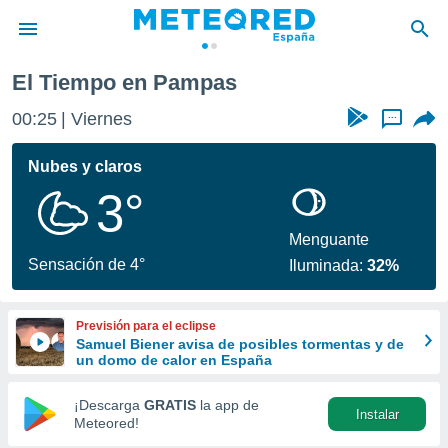
El Tiempo en Pampas
privacidad
00:25
Viernes
...
o de
tiempo.com)
borado por
Nubes y claros
es para
3°
ue la
 que se
e calidad.
Menguante
eder a este
Sensación de 4°
Iluminada:
32%
ediante las
opciones:
Previsión para el eclipse
ookies y
Samuel Biener avisa de posibles tormentas y de
e forma
un domo de calor en España
d digital
¡Descarga
GRATIS
la app de
Instalar
ada, basada
Meteored!
mación