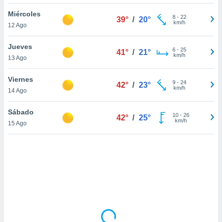
uedes
uestro sitio
Miércoles
8
-
22
39°
/
20°
.com. En
km/h
12 Ago
te
 de que
Jueves
talarán
6
-
25
41°
/
21°
km/h
13 Ago
e sean
para
a
Viernes
9
-
24
42°
/
23°
por el sitio
km/h
14 Ago
o se
cookies para
Sábado
10
-
26
42°
/
25°
km/h
15 Ago
nto ni para
licidad o
ado, aunque
sualizar
general no
ada. Puedes
 instalación
y acceder a
io web a
ste abono