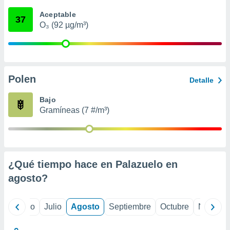
 seleccionar
o.
Aceptable
37
O₃ (92 µg/m³)
calización
precisa e
ión mediante
, publicidad
Polen
Detalle
dos,
 publicidad
Bajo
,
Gramíneas (7 #/m³)
ón de
 desarrollo
s.
tros 1199
ios
¿Qué tiempo hace en Palazuelo en
agosto
?
yo
Junio
Julio
Agosto
Septiembre
Octubre
Noviemb