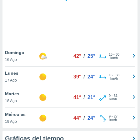
 botón
.
nto,
cios
kies,
ores únicos
Domingo
15
-
30
as similares
42°
/
25°
km/h
16 Ago
nar,
rocesar
Lunes
onales como
16
-
38
39°
/
24°
km/h
 este sitio
17 Ago
recciones IP
ficadores de
Martes
9
-
31
41°
/
21°
 posible
km/h
18 Ago
s
 traten tus
Miércoles
nales en
9
-
27
44°
/
24°
km/h
 interés
19 Ago
go a lo que
nerte. Para
Gráficas del tiempo
retirar su