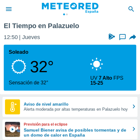
El Tiempo en Palazuelo
privacidad
12:50
Jueves
...
o de
tiempo.com)
borado por
Soleado
es para
32°
ue la
 que se
e calidad.
UV
7 Alto
FPS
eder a este
Sensación de 32°
15-25
ediante las
opciones:
ookies y
Aviso de nivel amarillo
Alerta moderada por altas temperaturas en Palazuelo hoy
e forma
d digital
Previsión para el eclipse
ada, basada
Samuel Biener avisa de posibles tormentas y de
un domo de calor en España
mación