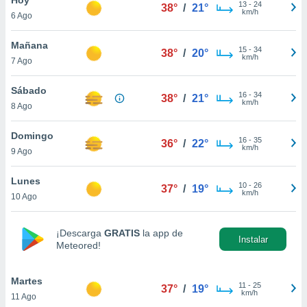
13
-
24
38°
/
21°
km/h
6 Ago
do en
 mismo.
sultar más
Mañana
15
-
34
38°
/
20°
 en nuestra
km/h
7 Ago
 Cookies
y
ualquier
Sábado
16
-
34
38°
/
21°
km/h
8 Ago
ento
 botón
ación de
Domingo
16
-
35
36°
/
22°
kies
km/h
9 Ago
 disponible
e nuestra
Lunes
10
-
26
.
37°
/
19°
km/h
10 Ago
IVAMENTE,
¡Descarga
GRATIS
la app de
Instalar
Meteored!
as
 a cookies
Martes
 no aceptar
11
-
25
37°
/
19°
km/h
11 Ago
ón de