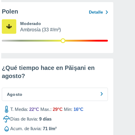
Polen
Detalle
Moderado
Ambrosía (33 #/m³)
¿Qué tiempo hace en Păişani en
agosto
?
Agosto
T. Media:
22°C
Max.:
29°C
Min:
16°C
Días de lluvia:
9
días
Acum. de lluvia:
71 l/m²