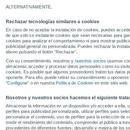
31°
ALTERNATIVAMENTE,
Rechazar tecnologías similares a cookies
UV
6 Alto
En caso de no aceptar la instalación de cookies, puedes acced
Sensación de 31°
FPS
15-25
de que solo se instalarán cookies que sean necesarias para garan
cookies para analizar el comportamiento ni para mostrar publici
publicidad general no personalizada. Puedes rechazar la instala
abono pulsando el botón "Rechazar".
Previsión para el eclipse
Samuel Biener avisa de posibles tormentas y
Con su consentimiento, nosotros y
nuestros socios
usamos cooki
un domo de calor en España
almacenar, acceder y procesar datos personales como su visita e
cookies. Es posible que algunos proveedores traten tus datos pe
El Tiempo 1 - 7 días
Por horas
Actualidad
Mapa de
oponerte. Para ello, puede retirar su consentimiento u oponerse
"Configurar"
o en nuestra
Política de Cookies
en este sitio web.
Nosotros y nuestros socios hacemos el siguiente trata
Mañana
Domingo
Hoy
Almacenar la información en un dispositivo y/o acceder a ella, 
8 Ago
9 Ago
7 Ago
perfiles para publicidad personalizada, utilizar perfiles para sele
personalizar el contenido, uso de perfiles para la selección de c
medir el rendimiento del contenido, comprender al público a tra
procedentes de diferentes fuentes, desarrollo y mejora de los se
40%
80%
30%