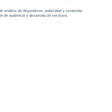
31°
/
21°
33°
/
18°
35°
/
19°
27°
/
21°
e análisis de dispositivos, publicidad y contenido
n de audiencia y desarrollo de servicios.
-
20
km/h
6
-
21
km/h
13
-
23
km/h
17
-
41
km/h
o
Norte
6 Alto
2
-
15 km/h
FPS:
15-25
Norte
7 Alto
3
-
16 km/h
FPS:
15-25
Noroeste
7 Alto
3
-
17 km/h
FPS:
15-25
Noroeste
6 Alto
6
-
19 km/h
FPS:
15-25