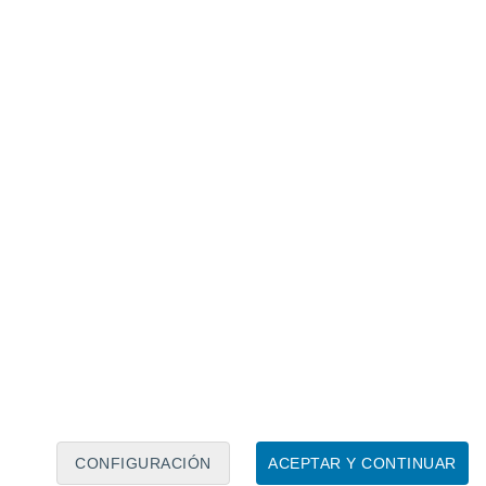
Calendario lunar
Lun
Mar
Mié
Jue
Vie
Sáb
Dom
7
8
9
10
11
12
13
14
15
16
17
18
19
20
CONFIGURACIÓN
ACEPTAR Y CONTINUAR