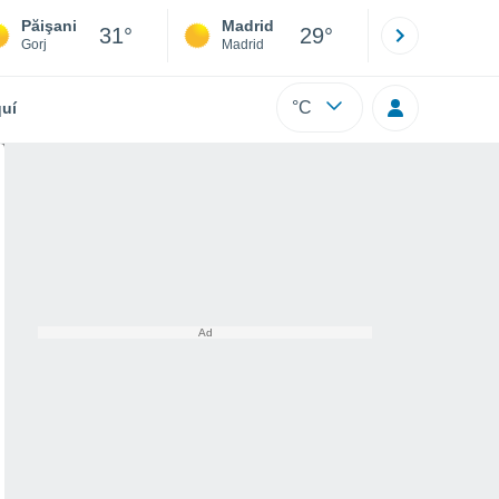
Păişani
Madrid
Barcelona
31°
29°
Gorj
Madrid
Barcelona
°C
uí