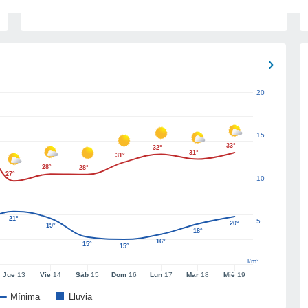
20
15
33°
32°
31°
31°
28°
28°
27°
10
21°
5
20°
19°
18°
16°
15°
15°
l/m²
Jue
13
Vie
14
Sáb
15
Dom
16
Lun
17
Mar
18
Mié
19
Mínima
Lluvia