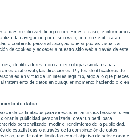
Aviso de nivel amarillo
Alerta moderada por altas
temperaturas en Păişani hoy
er a nuestro sitio web tiempo.com. En este caso, te informamos
tizar la navegación por el sitio web, pero no se utilizarán
dad o contenido personalizado, aunque sí podrás visualizar
ción de cookies y acceder a nuestro sitio web a través de este
 de
es, identificadores únicos o tecnologías similares para
n este sitio web, las direcciones IP y los identificadores de
rsonales en virtud de un interés legítimo, algo a lo que puedes
 lluvia
Radar de lluvia
Satélites
Modelos
 al tratamiento de datos en cualquier momento haciendo clic en
miento de datos:
Lunes
Martes
Miércoles
Jueves
uso de datos limitados para seleccionar anuncios básicos, crear
10 Ago
11 Ago
12 Ago
13 Ago
ccionar la publicidad personalizada, crear un perfil para
ontenido personalizado, medir el rendimiento de la publicidad,
vés de estadísticas o a través de la combinación de datos
rvicios, uso de datos limitados con el objetivo de seleccionar el