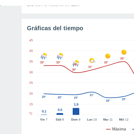
Luz diurna restante
9h 22m
Gráficas del tiempo
45
40
35°
35
33°
33°
33°
31°
30°
30
25
20
21°
20°
20°
19°
19°
18°
15
1.9
0.5
0.1
°C
Vie
7
Sáb
8
Dom
9
Lun
10
Mar
11
Mié
12
Máxima