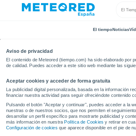
El tiempo
Noticias
Ví
Aviso de privacidad
El contenido de Meteored (tiempo.com) ha sido elaborado por pr
de calidad. Puedes acceder a este sitio web mediante las sigui
Aceptar cookies y acceder de forma gratuita
Inicio
Rumanía
Gorj
Păişani
La publicidad digital personalizada, basada en la información r
financiar nuestra actividad para seguir ofreciéndote contenido c
El Tiempo en Păişani
Pulsando el botón "Aceptar y continuar", puedes acceder a la w
nuestras o de nuestros socios, que nos permiten el seguimiento
11:54
Viernes
desarrollar un perfil específico para mostrarte publicidad y co
más información en nuestra
Política de Cookies
y retirar en cu
Configuración de cookies
que aparece disponible en el pie de n
Soleado