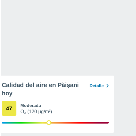
Calidad del aire en Păişani
Detalle
hoy
Moderada
47
O₃ (120 µg/m³)