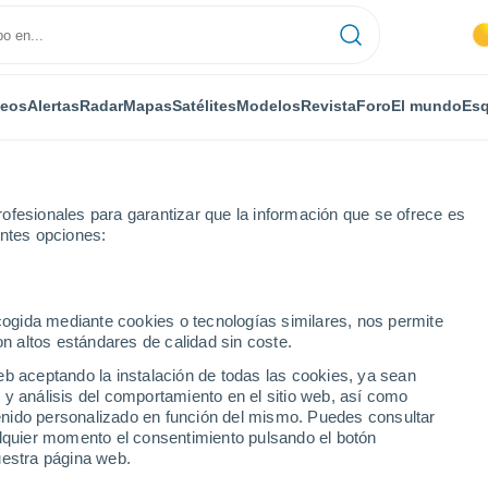
deos
Alertas
Radar
Mapas
Satélites
Modelos
Revista
Foro
El mundo
Esq
ofesionales para garantizar que la información que se ofrece es
entes opciones:
ecogida mediante cookies o tecnologías similares, nos permite
on altos estándares de calidad sin coste.
eb aceptando la instalación de todas las cookies, ya sean
 y análisis del comportamiento en el sitio web, así como
...
ntenido personalizado en función del mismo. Puedes consultar
alquier momento el consentimiento pulsando el botón
Por horas
uestra página web.
Lluvias débiles en las próximas
horas