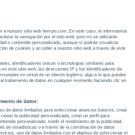
e
er a nuestro sitio web tiempo.com. En este caso, te informamos
:
57%
tizar la navegación por el sitio web, pero no se utilizarán
dad o contenido personalizado, aunque sí podrás visualizar
ción de cookies y acceder a nuestro sitio web a través de este
s y
es, identificadores únicos o tecnologías similares para
n este sitio web, las direcciones IP y los identificadores de
rsonales en virtud de un interés legítimo, algo a lo que puedes
 temperatura
Radar de lluvia
Satélites
Modelos
 al tratamiento de datos en cualquier momento haciendo clic en
miento de datos:
Sábado
Domingo
Lunes
Martes
uso de datos limitados para seleccionar anuncios básicos, crear
8 Ago
9 Ago
10 Ago
11 Ago
ccionar la publicidad personalizada, crear un perfil para
ontenido personalizado, medir el rendimiento de la publicidad,
vés de estadísticas o a través de la combinación de datos
rvicios, uso de datos limitados con el objetivo de seleccionar el