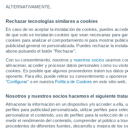
18°
ALTERNATIVAMENTE,
Rechazar tecnologías similares a cookies
Menguant
En caso de no aceptar la instalación de cookies, puedes acced
Iluminada
Sensación de 18°
de que solo se instalarán cookies que sean necesarias para garan
cookies para analizar el comportamiento ni para mostrar publici
publicidad general no personalizada. Puedes rechazar la instala
abono pulsando el botón "Rechazar".
Atención al fin de semana
España podrá registrar tormentas muy fuerte
Con su consentimiento, nosotros y
nuestros socios
usamos cooki
con fenómenos adversos
almacenar, acceder y procesar datos personales como su visita e
cookies. Es posible que algunos proveedores traten tus datos pe
El Tiempo 1 - 7 días
Por horas
Actualidad
Mapa de
oponerte. Para ello, puede retirar su consentimiento u oponerse
"Configurar"
o en nuestra
Política de Cookies
en este sitio web.
Nosotros y nuestros socios hacemos el siguiente trata
Mañana
Viernes
Hoy
Almacenar la información en un dispositivo y/o acceder a ella, 
6 Ago
7 Ago
5 Ago
perfiles para publicidad personalizada, utilizar perfiles para sele
personalizar el contenido, uso de perfiles para la selección de c
medir el rendimiento del contenido, comprender al público a tra
procedentes de diferentes fuentes, desarrollo y mejora de los se