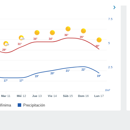
7.5
36°
35°
34°
34°
5
31°
30°
29°
2.5
22°
21°
20°
19°
19°
17°
17°
l/m²
Mar
11
Mié
12
Jue
13
Vie
14
Sáb
15
Dom
16
Lun
17
Mínima
Precipitación