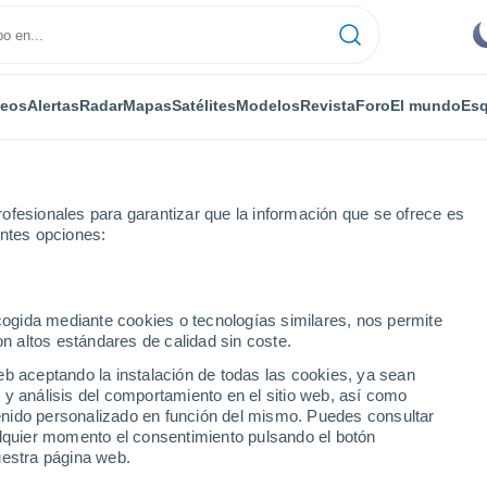
deos
Alertas
Radar
Mapas
Satélites
Modelos
Revista
Foro
El mundo
Esq
ofesionales para garantizar que la información que se ofrece es
entes opciones:
ra
ecogida mediante cookies o tecnologías similares, nos permite
on altos estándares de calidad sin coste.
 Serra
eb aceptando la instalación de todas las cookies, ya sean
 y análisis del comportamiento en el sitio web, así como
...
ntenido personalizado en función del mismo. Puedes consultar
alquier momento el consentimiento pulsando el botón
Por horas
uestra página web.
Cielos despejados en las
próximas horas