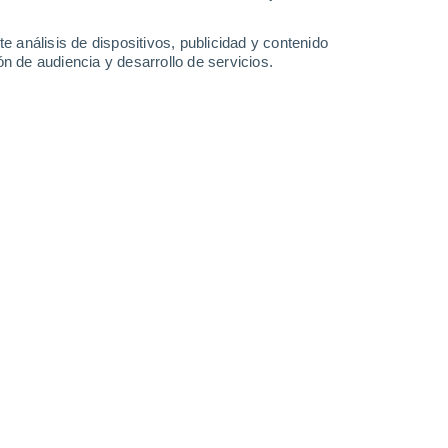
30°
/
18°
29°
/
16°
30°
/
17°
29°
/
17°
e análisis de dispositivos, publicidad y contenido
n de audiencia y desarrollo de servicios.
-
43
km/h
12
-
35
km/h
13
-
37
km/h
12
-
34
km/h
de agosto
Oeste
3 Medio
13
-
36 km/h
FPS:
6-10
Oeste
2 Bajo
11
-
35 km/h
FPS:
no
Oeste
1 Bajo
10
-
30 km/h
FPS:
no
Suroeste
0 Bajo
10
-
27 km/h
FPS:
no