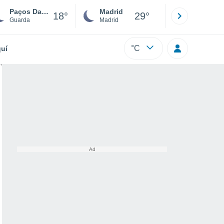
Paços Da Serra
Madrid
Barcelona
18°
29°
Guarda
Madrid
Barcelona
°C
uí