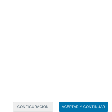
Calendario lunar
Lun
Mar
Mié
Jue
Vie
Sáb
Dom
5
6
7
8
9
10
11
12
13
14
15
16
17
18
CONFIGURACIÓN
ACEPTAR Y CONTINUAR