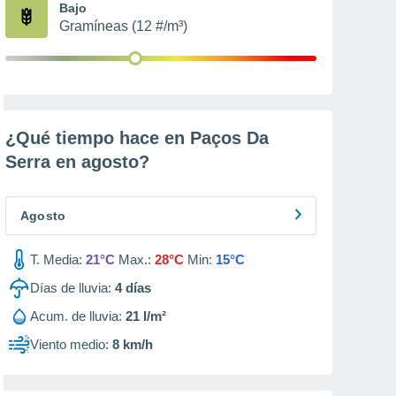
Bajo
Gramíneas (12 #/m³)
¿Qué tiempo hace en Paços Da
Serra en
agosto
?
Agosto
T. Media:
21°C
Max.:
28°C
Min:
15°C
Días de lluvia:
4
días
Acum. de lluvia:
21 l/m²
Viento medio:
8 km/h