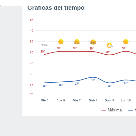
Gráficas del tiempo
45
40
35
30°
30°
30°
30°
29°
29°
30
25
20
18°
17°
17°
15
16°
16°
16°
°C
Mié
5
Jue
6
Vie
7
Sáb
8
Dom
9
Lun
10
Máxima