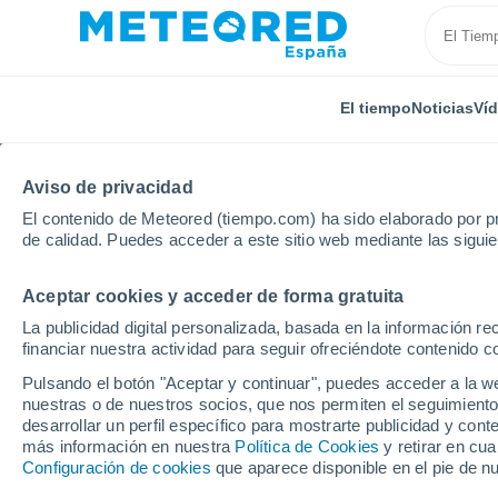
El tiempo
Noticias
Ví
Aviso de privacidad
El contenido de Meteored (tiempo.com) ha sido elaborado por pr
de calidad. Puedes acceder a este sitio web mediante las sigui
Aceptar cookies y acceder de forma gratuita
Inicio
Portugal
Distrito de Guarda
Paços Da Ser
La publicidad digital personalizada, basada en la información r
financiar nuestra actividad para seguir ofreciéndote contenido c
El Tiempo en Paços Da
Pulsando el botón "Aceptar y continuar", puedes acceder a la w
nuestras o de nuestros socios, que nos permiten el seguimiento
23:43
Miércoles
desarrollar un perfil específico para mostrarte publicidad y co
más información en nuestra
Política de Cookies
y retirar en cu
Configuración de cookies
que aparece disponible en el pie de n
Cielo despejado