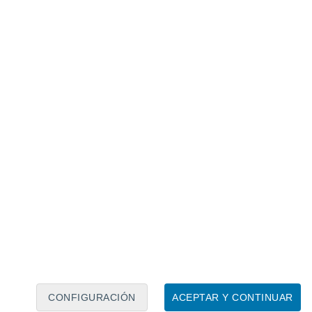
Calendario lunar
Lun
Mar
Mié
Jue
Vie
Sáb
Dom
6
7
8
9
10
11
12
13
14
15
16
17
18
19
CONFIGURACIÓN
ACEPTAR Y CONTINUAR