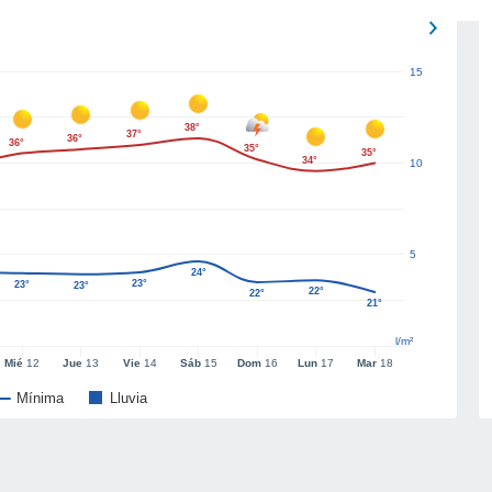
15
38°
37°
36°
36°
35°
35°
34°
10
5
24°
23°
23°
23°
22°
22°
21°
l/m²
Mié
12
Jue
13
Vie
14
Sáb
15
Dom
16
Lun
17
Mar
18
Mínima
Lluvia