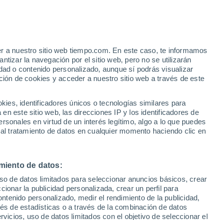
Aviso de nivel rojo
Alerta extrema por altas
temperaturas en Paciano hoy
e
er a nuestro sitio web tiempo.com. En este caso, te informamos
:
46%
tizar la navegación por el sitio web, pero no se utilizarán
dad o contenido personalizado, aunque sí podrás visualizar
ción de cookies y acceder a nuestro sitio web a través de este
s y
es, identificadores únicos o tecnologías similares para
n este sitio web, las direcciones IP y los identificadores de
rsonales en virtud de un interés legítimo, algo a lo que puedes
 temperatura
Radar de lluvia
Satélites
Modelos
 al tratamiento de datos en cualquier momento haciendo clic en
miento de datos:
omingo
Lunes
Martes
Miércoles
uso de datos limitados para seleccionar anuncios básicos, crear
9 Ago
10 Ago
11 Ago
12 Ago
ccionar la publicidad personalizada, crear un perfil para
ontenido personalizado, medir el rendimiento de la publicidad,
vés de estadísticas o a través de la combinación de datos
rvicios, uso de datos limitados con el objetivo de seleccionar el
30%