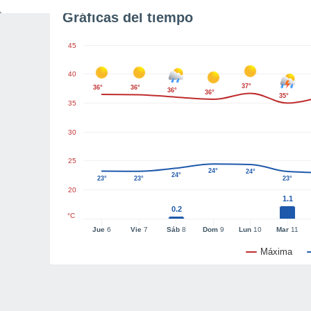
Gráficas del tiempo
45
40
37°
36°
36°
36°
36°
35°
35
30
25
24°
24°
24°
23°
23°
23°
20
1.1
0.2
°C
Jue
6
Vie
7
Sáb
8
Dom
9
Lun
10
Mar
11
Máxima