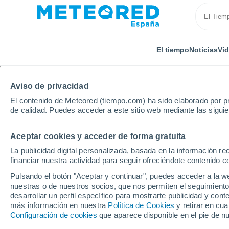
El tiempo
Noticias
Ví
Aviso de privacidad
El contenido de Meteored (tiempo.com) ha sido elaborado por pr
de calidad. Puedes acceder a este sitio web mediante las sigui
Aceptar cookies y acceder de forma gratuita
Inicio
Italia
Provincia de Perugia
Paciano
La publicidad digital personalizada, basada en la información r
financiar nuestra actividad para seguir ofreciéndote contenido c
El Tiempo en Paciano
Pulsando el botón "Aceptar y continuar", puedes acceder a la w
nuestras o de nuestros socios, que nos permiten el seguimiento
05:17
Jueves
desarrollar un perfil específico para mostrarte publicidad y co
más información en nuestra
Política de Cookies
y retirar en cu
Configuración de cookies
que aparece disponible en el pie de n
Cielo despejado