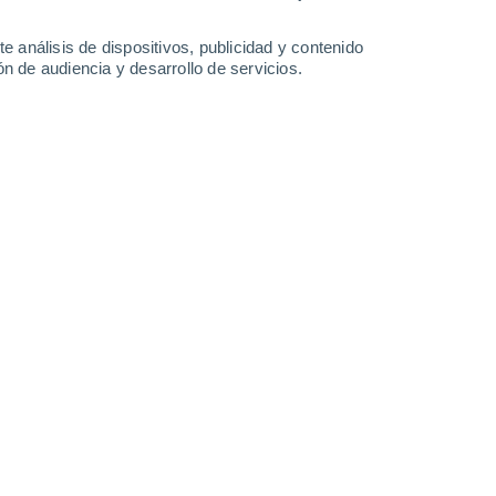
1.1 l/m²
36°
/
24°
37°
/
24°
35°
/
23°
36°
/
23°
e análisis de dispositivos, publicidad y contenido
n de audiencia y desarrollo de servicios.
-
27
km/h
10
-
53
km/h
7
-
27
km/h
11
-
34
km/h
o
Oeste
0 Bajo
3
-
6 km/h
FPS:
no
Oeste
0 Bajo
3
-
6 km/h
FPS:
no
Noroeste
1 Bajo
2
-
9 km/h
FPS:
no
Noroeste
6 Alto
5
-
16 km/h
FPS:
15-25