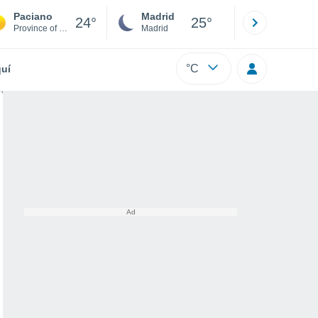
Paciano
Madrid
Barcelona
24°
25°
Province of Perugia
Madrid
Barcelona
°C
uí