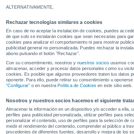
24°
ALTERNATIVAMENTE,
Rechazar tecnologías similares a cookies
Menguant
En caso de no aceptar la instalación de cookies, puedes acced
Iluminada
Sensación de 24°
de que solo se instalarán cookies que sean necesarias para garan
cookies para analizar el comportamiento ni para mostrar publici
publicidad general no personalizada. Puedes rechazar la instala
abono pulsando el botón "Rechazar".
Atención al fin de semana
España podrá registrar tormentas muy fuerte
Con su consentimiento, nosotros y
nuestros socios
usamos cooki
con fenómenos adversos
almacenar, acceder y procesar datos personales como su visita e
cookies. Es posible que algunos proveedores traten tus datos pe
El Tiempo 1 - 7 días
Por horas
Actualidad
Mapa de
oponerte. Para ello, puede retirar su consentimiento u oponerse
"Configurar"
o en nuestra
Política de Cookies
en este sitio web.
Nosotros y nuestros socios hacemos el siguiente trata
Mañana
Sábado
D
Hoy
Almacenar la información en un dispositivo y/o acceder a ella, 
7 Ago
8 Ago
6 Ago
perfiles para publicidad personalizada, utilizar perfiles para sele
personalizar el contenido, uso de perfiles para la selección de c
medir el rendimiento del contenido, comprender al público a tra
procedentes de diferentes fuentes, desarrollo y mejora de los se
30%