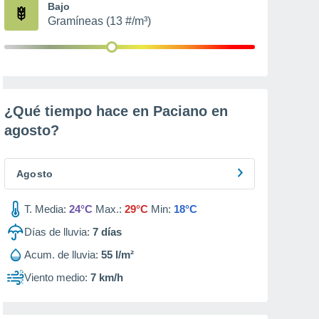
Bajo
Gramíneas (13 #/m³)
¿Qué tiempo hace en Paciano en
agosto
?
Agosto
T. Media:
24°C
Max.:
29°C
Min:
18°C
Días de lluvia:
7
días
Acum. de lluvia:
55 l/m²
Viento medio:
7 km/h