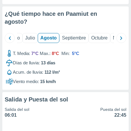
 seleccionar
o.
¿Qué tiempo hace en Paamiut en
calización
precisa e
agosto
?
ión mediante
, publicidad
yo
Junio
Julio
Agosto
Septiembre
Octubre
Noviemb
dos,
T. Media:
7°C
Max.:
8°C
Min:
5°C
 publicidad
,
Días de lluvia:
13
días
ón de
 desarrollo
Acum. de lluvia:
112 l/m²
s.
Viento medio:
15 km/h
tros 1199
ios
Salida y Puesta del sol
Salida del sol
Puesta del sol
06:01
22:45