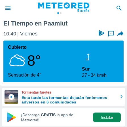
El Tiempo en Paamiut
privacidad
10:40
Viernes
...
o de
tiempo.com)
borado por
Cubierto
es para
8°
ue la
 que se
e calidad.
Sur
eder a este
Sensación de 4°
27
34 km/h
ediante las
opciones:
Tormentas fuertes
ookies y
Esta tarde las tormentas dejarán fenómenos
e forma
adversos en 6 comunidades
d digital
¡Descarga
GRATIS
la app de
Instalar
ada, basada
Meteored!
mación