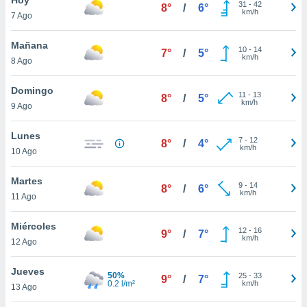
31
-
42
8°
/
6°
km/h
7 Ago
do en
 mismo.
sultar más
Mañana
10
-
14
7°
/
5°
 en nuestra
km/h
8 Ago
 Cookies
y
ualquier
Domingo
11
-
13
8°
/
5°
km/h
9 Ago
ento
 botón
ación de
Lunes
7
-
12
8°
/
4°
kies
km/h
10 Ago
 disponible
e nuestra
Martes
9
-
14
.
8°
/
6°
km/h
11 Ago
IVAMENTE,
Miércoles
12
-
16
9°
/
7°
km/h
12 Ago
as
 a cookies
Jueves
50%
25
-
33
9°
/
7°
0.2 l/m²
km/h
 no aceptar
13 Ago
ón de