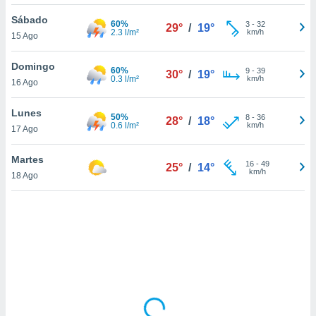
uedes
uestro sitio
Sábado
60%
3
-
32
29°
/
19°
.com. En
2.3 l/m²
km/h
15 Ago
te
 de que
Domingo
60%
talarán
9
-
39
30°
/
19°
0.3 l/m²
km/h
16 Ago
e sean
para
a
Lunes
50%
8
-
36
28°
/
18°
por el sitio
0.6 l/m²
km/h
17 Ago
o se
cookies para
Martes
16
-
49
25°
/
14°
km/h
18 Ago
nto ni para
licidad o
ado, aunque
sualizar
general no
ada. Puedes
 instalación
y acceder a
io web a
ste abono