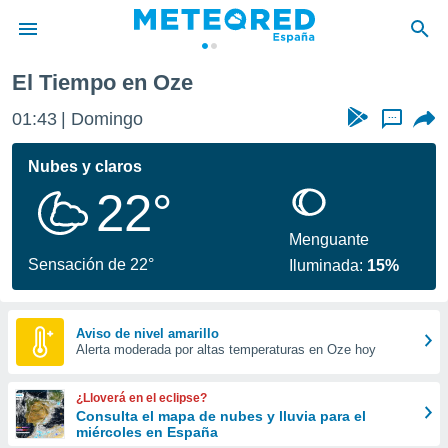
Oze
El Tiempo en Oze
privacidad
01:43
Domingo
...
o de
tiempo.com)
borado por
Nubes y claros
es para
22°
ue la
 que se
e calidad.
Menguante
eder a este
Sensación de 22°
Iluminada:
15%
ediante las
opciones:
ookies y
Aviso de nivel amarillo
Alerta moderada por altas temperaturas en Oze hoy
e forma
d digital
¿Lloverá en el eclipse?
ada, basada
Consulta el mapa de nubes y lluvia para el
miércoles en España
mación