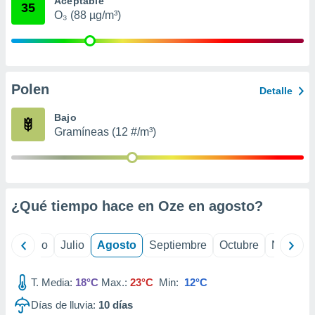
Aceptable
 seleccionar
35
o.
O₃ (88 µg/m³)
calización
precisa e
ión mediante
Polen
, publicidad
Detalle
dos,
Bajo
 publicidad
Gramíneas (12 #/m³)
,
ón de
 desarrollo
s.
¿Qué tiempo hace en Oze en
agosto
?
tros 1199
ios
yo
Junio
Julio
Agosto
Septiembre
Octubre
Noviemb
T. Media:
18°C
Max.:
23°C
Min:
12°C
Días de lluvia:
10
días