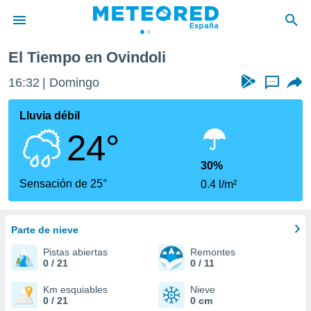
El Tiempo en Ovindoli
privacidad
16:32
Domingo
...
o de
tiempo.com)
borado por
Lluvia débil
es para
24°
ue la
 que se
e calidad.
30%
eder a este
Sensación de 25°
0.4 l/m²
ediante las
opciones:
Parte de nieve
ookies y
e forma
Pistas abiertas
Remontes
0 / 21
0 / 11
d digital
ada, basada
Km esquiables
Nieve
0 / 21
0 cm
mación