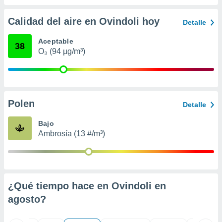
 seleccionar
o.
Calidad del aire en Ovindoli hoy
Detalle
calización
precisa e
Aceptable
ión mediante
38
O₃ (94 µg/m³)
, publicidad
dos,
 publicidad
,
Polen
Detalle
ón de
 desarrollo
Bajo
s.
Ambrosía (13 #/m³)
tros 1199
ios
¿Qué tiempo hace en Ovindoli en
agosto
?