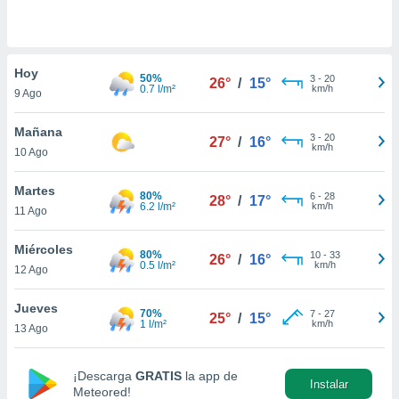
do en
 mismo.
sultar más
Hoy
 en nuestra
50%
3
-
20
26°
/
15°
0.7 l/m²
km/h
 Cookies
y
9 Ago
ualquier
Mañana
3
-
20
27°
/
16°
ento
km/h
10 Ago
 botón
ación de
Martes
kies
80%
6
-
28
28°
/
17°
6.2 l/m²
km/h
 disponible
11 Ago
e nuestra
.
Miércoles
80%
10
-
33
26°
/
16°
0.5 l/m²
km/h
12 Ago
IVAMENTE,
Jueves
70%
7
-
27
25°
/
15°
1 l/m²
km/h
13 Ago
as
 a cookies
 no aceptar
¡Descarga
GRATIS
la app de
Instalar
ón de
Meteored!