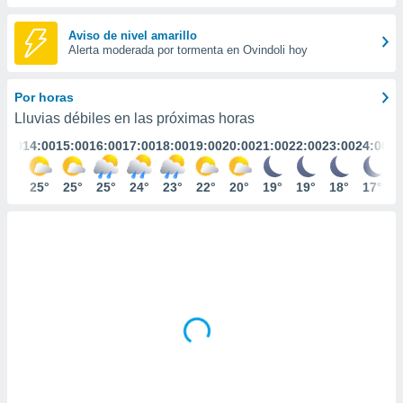
ediante
ecnologías
Aviso de nivel amarillo
nos permite
Alerta moderada por tormenta en Ovindoli hoy
estra
ara seguir
e contenido
Por horas
stándares
ACEPTAR
Lluvias débiles en las próximas horas
sin coste.
Y
3:00
14:00
15:00
16:00
17:00
18:00
19:00
20:00
21:00
22:00
23:00
24:00
CONTINUAR
 botón
continuar",
der a la
25°
25°
25°
25°
24°
23°
22°
20°
19°
19°
18°
17°
CONFIGURACIÓN
ndo la
 de todas
, ya sean
de nuestros
 nos
 y análisis
tamiento en
b, así como
un perfil
para
ublicidad y