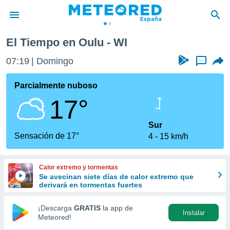
El Tiempo en Oulu - WI
privacidad
07:19
Domingo
...
o de
tiempo.com)
borado por
Parcialmente nuboso
es para
17°
ue la
 que se
e calidad.
Sur
eder a este
Sensación de 17°
4
15 km/h
ediante las
opciones:
Calor extremo y tormentas
ookies y
Se avecinan siete días de calor extremo que
e forma
derivará en tormentas fuertes
d digital
¡Descarga
GRATIS
la app de
Instalar
ada, basada
Meteored!
mación