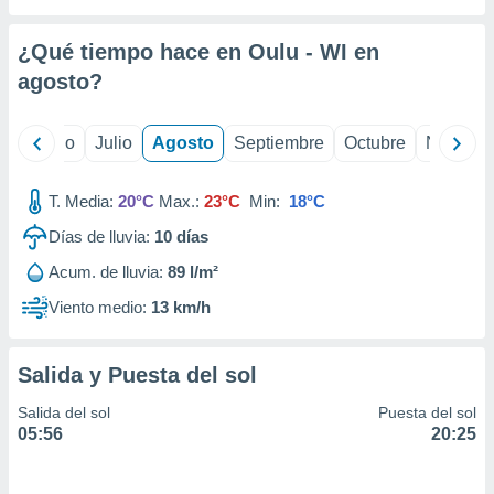
 seleccionar
o.
¿Qué tiempo hace en Oulu - WI en
calización
precisa e
agosto
?
ión mediante
, publicidad
yo
Junio
Julio
Agosto
Septiembre
Octubre
Noviemb
dos,
T. Media:
20°C
Max.:
23°C
Min:
18°C
 publicidad
,
Días de lluvia:
10
días
ón de
 desarrollo
Acum. de lluvia:
89 l/m²
s.
Viento medio:
13 km/h
tros 1199
ios
Salida y Puesta del sol
Salida del sol
Puesta del sol
05:56
20:25