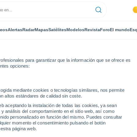
deos
Alertas
Radar
Mapas
Satélites
Modelos
Revista
Foro
El mundo
Esq
ofesionales para garantizar que la información que se ofrece es
entes opciones:
ecogida mediante cookies o tecnologías similares, nos permite
on altos estándares de calidad sin coste.
ssef (Argelia)
eb aceptando la instalación de todas las cookies, ya sean
 y análisis del comportamiento en el sitio web, así como
...
ntenido personalizado en función del mismo. Puedes consultar
alquier momento el consentimiento pulsando el botón
Por horas
uestra página web.
Intervalos nubosos en las
próximas horas