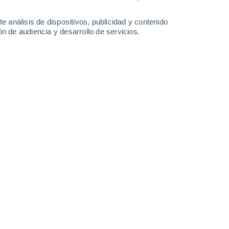
36°
/
23°
34°
/
22°
35°
/
21°
35°
/
21°
e análisis de dispositivos, publicidad y contenido
n de audiencia y desarrollo de servicios.
-
35
km/h
12
-
35
km/h
11
-
35
km/h
7
-
31
km/h
de agosto
Norte
0 Bajo
2
-
7 km/h
FPS:
no
Norte
0 Bajo
3
-
9 km/h
FPS:
no
Norte
1 Bajo
6
-
15 km/h
FPS:
no
Noreste
3 Medio
6
-
18 km/h
FPS:
6-10