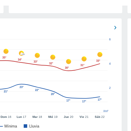
6
35°
34°
33°
33°
32°
4
31°
30°
23°
2
22°
21°
20°
17°
17°
17°
l/m²
Dom
16
Lun
17
Mar
18
Mié
19
Jue
20
Vie
21
Sáb
22
Mínima
Lluvia