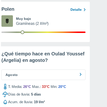
Polen
Detalle
Muy bajo
Gramíneas (2 #/m³)
¿Qué tiempo hace en Oulad Youssef
(Argelia) en
agosto
?
Agosto
T. Media:
26°C
Max.:
33°C
Min:
20°C
Días de lluvia:
5
días
Acum. de lluvia:
19 l/m²