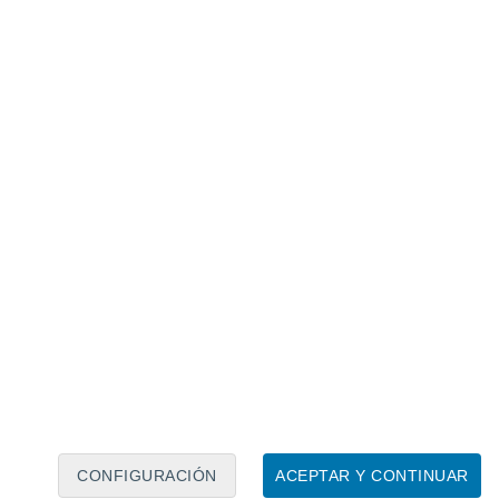
Calendario lunar
Lun
Mar
Mié
Jue
Vie
Sáb
Dom
10
11
12
13
14
15
16
17
18
19
20
21
22
23
CONFIGURACIÓN
ACEPTAR Y CONTINUAR