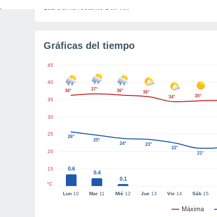
Luz diurna restante
14h 7m
Gráficas del tiempo
45
40
37°
36°
36°
36°
35°
34°
35
30
25
26°
25°
24°
23°
22°
20
21°
0.6
15
0.4
0.1
°C
Lun
10
Mar
11
Mié
12
Jue
13
Vie
14
Sáb
15
Máxima