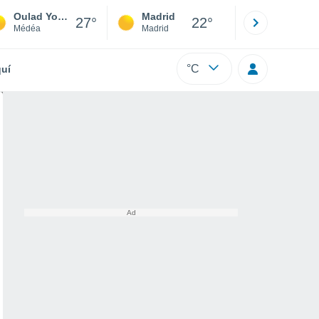
Oulad Youssef
Madrid
Barcelona
27°
22°
Médéa
Madrid
Barcelona
°C
uí