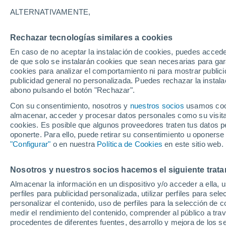
26°
ALTERNATIVAMENTE,
Rechazar tecnologías similares a cookies
Norte
En caso de no aceptar la instalación de cookies, puedes acced
Sensación de 26°
2
-
7 km/h
de que solo se instalarán cookies que sean necesarias para garan
cookies para analizar el comportamiento ni para mostrar publici
publicidad general no personalizada. Puedes rechazar la instala
abono pulsando el botón "Rechazar".
Calor extremo y tormentas
Se avecinan siete días de calor extremo que
Con su consentimiento, nosotros y
nuestros socios
usamos cooki
derivará en tormentas fuertes
almacenar, acceder y procesar datos personales como su visita e
cookies. Es posible que algunos proveedores traten tus datos pe
El Tiempo 1 - 7 días
Por horas
Actualidad
Mapa de
oponerte. Para ello, puede retirar su consentimiento u oponerse
"Configurar"
o en nuestra
Política de Cookies
en este sitio web.
Nosotros y nuestros socios hacemos el siguiente trata
Mañana
Miércoles
Hoy
Almacenar la información en un dispositivo y/o acceder a ella, 
11 Ago
12 Ago
10 Ago
perfiles para publicidad personalizada, utilizar perfiles para sele
personalizar el contenido, uso de perfiles para la selección de c
medir el rendimiento del contenido, comprender al público a tra
procedentes de diferentes fuentes, desarrollo y mejora de los se
50%
40%
70%