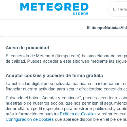
El tiempo
Noticias
Ví
Aviso de privacidad
El contenido de Meteored (tiempo.com) ha sido elaborado por pr
de calidad. Puedes acceder a este sitio web mediante las sigui
Aceptar cookies y acceder de forma gratuita
Inicio
Argelia
Medea
Oulad Youssef
La publicidad digital personalizada, basada en la información r
financiar nuestra actividad para seguir ofreciéndote contenido c
El Tiempo en Oulad You
Pulsando el botón "Aceptar y continuar", puedes acceder a la w
nuestras o de nuestros socios, que nos permiten el seguimiento
06:05
Lunes
desarrollar un perfil específico para mostrarte publicidad y co
más información en nuestra
Política de Cookies
y retirar en cu
Configuración de cookies
que aparece disponible en el pie de n
Soleado