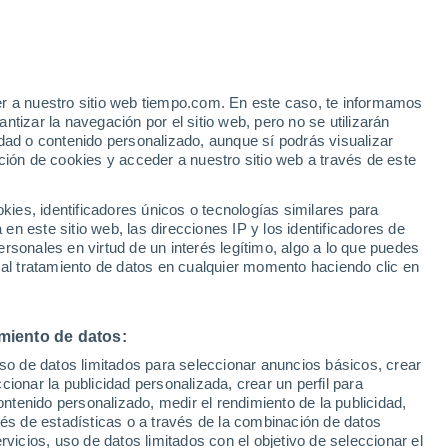
Aviso de nivel amarillo
Alerta moderada por tormenta en
Oulad Youssef hoy
er a nuestro sitio web tiempo.com. En este caso, te informamos
tizar la navegación por el sitio web, pero no se utilizarán
dad o contenido personalizado, aunque sí podrás visualizar
ción de cookies y acceder a nuestro sitio web a través de este
es, identificadores únicos o tecnologías similares para
n este sitio web, las direcciones IP y los identificadores de
rsonales en virtud de un interés legítimo, algo a lo que puedes
 temperatura
Radar de lluvia
Satélites
Modelos
 al tratamiento de datos en cualquier momento haciendo clic en
miento de datos:
Jueves
Viernes
Sábado
Domingo
uso de datos limitados para seleccionar anuncios básicos, crear
13 Ago
14 Ago
15 Ago
16 Ago
ccionar la publicidad personalizada, crear un perfil para
ontenido personalizado, medir el rendimiento de la publicidad,
vés de estadísticas o a través de la combinación de datos
rvicios, uso de datos limitados con el objetivo de seleccionar el