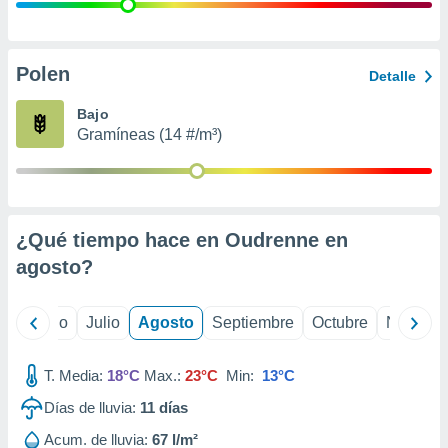
 seleccionar
o.
calización
precisa e
Polen
Detalle
ión mediante
Bajo
, publicidad
Gramíneas (14 #/m³)
dos,
 publicidad
,
ón de
¿Qué tiempo hace en Oudrenne en
 desarrollo
s.
agosto
?
tros 1199
ios
yo
Junio
Julio
Agosto
Septiembre
Octubre
Noviemb
T. Media:
18°C
Max.:
23°C
Min:
13°C
Días de lluvia:
11
días
Acum. de lluvia:
67 l/m²