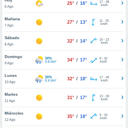
17
-
38
25°
/
16°
km/h
6 Ago
do en
 mismo.
sultar más
Mañana
11
-
25
27°
/
13°
 en nuestra
km/h
7 Ago
 Cookies
y
ualquier
Sábado
10
-
22
32°
/
14°
km/h
8 Ago
ento
 botón
ación de
Domingo
30%
8
-
32
34°
/
17°
kies
0.8 l/m²
km/h
9 Ago
 disponible
e nuestra
Lunes
30%
17
-
40
.
32°
/
18°
0.4 l/m²
km/h
10 Ago
IVAMENTE,
Martes
13
-
30
31°
/
17°
km/h
11 Ago
as
 a cookies
Miércoles
9
-
33
35°
/
18°
km/h
 no aceptar
12 Ago
ón de