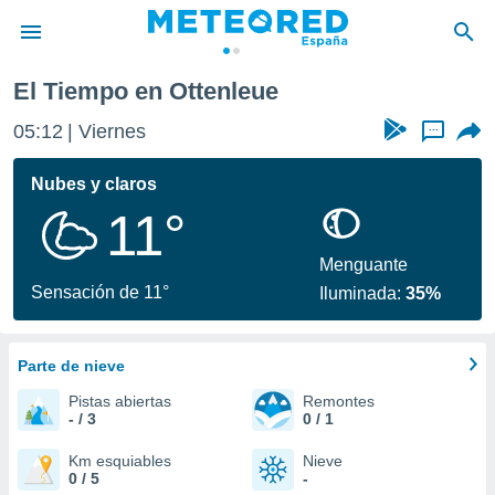
El Tiempo en Ottenleue
privacidad
05:12
Viernes
...
o de
tiempo.com)
borado por
Nubes y claros
es para
11°
ue la
 que se
e calidad.
Menguante
eder a este
Sensación de 11°
Iluminada:
35%
ediante las
opciones:
Parte de nieve
ookies y
e forma
Pistas abiertas
Remontes
- / 3
0 / 1
d digital
ada, basada
Km esquiables
Nieve
0 / 5
-
mación