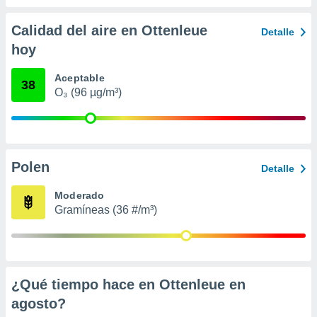
 seleccionar
o.
Calidad del aire en Ottenleue
Detalle
calización
hoy
precisa e
ión mediante
Aceptable
38
, publicidad
O₃ (96 µg/m³)
dos,
 publicidad
,
ón de
Polen
Detalle
 desarrollo
s.
Moderado
tros 1199
Gramíneas (36 #/m³)
ios
¿Qué tiempo hace en Ottenleue en
agosto
?