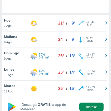
do en
 mismo.
sultar más
Hoy
 en nuestra
11
-
33
21°
/
9°
km/h
 Cookies
y
7 Ago
ualquier
Mañana
9
-
29
24°
/
9°
ento
km/h
8 Ago
 botón
ación de
Domingo
kies
70%
13
-
37
26°
/
13°
0.8 l/m²
km/h
 disponible
9 Ago
e nuestra
.
Lunes
80%
13
-
43
25°
/
14°
0.6 l/m²
km/h
10 Ago
IVAMENTE,
Martes
12
-
33
25°
/
15°
km/h
11 Ago
as
 a cookies
 no aceptar
¡Descarga
GRATIS
la app de
Instalar
ón de
Meteored!