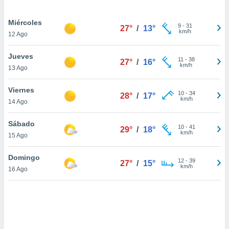
uedes
uestro sitio
Miércoles
.com. En
9
-
31
27°
/
13°
km/h
te
12 Ago
 de que
talarán
Jueves
11
-
38
e sean
27°
/
16°
km/h
13 Ago
para
a
Viernes
por el sitio
10
-
34
28°
/
17°
km/h
o se
14 Ago
cookies para
Sábado
10
-
41
29°
/
18°
nto ni para
km/h
15 Ago
licidad o
Domingo
ado, aunque
12
-
39
27°
/
15°
km/h
sualizar
16 Ago
general no
ada. Puedes
 instalación
y acceder a
io web a
ste abono