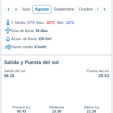
yo
Junio
Julio
Agosto
Septiembre
Octubre
Noviemb
T. Media:
17°C
Max.:
22°C
Min:
12°C
Días de lluvia:
16
días
Acum. de lluvia:
155 l/m²
Viento medio:
6 km/h
Salida y Puesta del sol
Salida del sol
Puesta del sol
06:18
20:53
Primera luz
Mediodía
Última luz
05:43
13:36
21:28