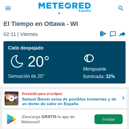
El Tiempo en Ottawa - WI
privacidad
02:11
Viernes
...
o de
tiempo.com)
borado por
Cielo despejado
es para
20°
ue la
 que se
e calidad.
Menguante
eder a este
Sensación de 20°
Iluminada:
32%
ediante las
opciones:
Previsión para el eclipse
ookies y
Samuel Biener avisa de posibles tormentas y de
e forma
un domo de calor en España
d digital
¡Descarga
GRATIS
la app de
Instalar
ada, basada
Meteored!
mación