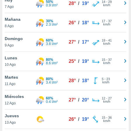
50%
14
-
29
28°
/
19°
0.9 l/m²
km/h
7 Ago
do en
 mismo.
sultar más
Mañana
30%
17
-
37
26°
/
18°
 en nuestra
2.3 l/m²
km/h
8 Ago
 Cookies
y
ualquier
Domingo
60%
19
-
41
27°
/
17°
3.8 l/m²
km/h
9 Ago
ento
 botón
ación de
Lunes
80%
15
-
37
25°
/
19°
kies
8.6 l/m²
km/h
10 Ago
 disponible
e nuestra
Martes
80%
5
-
23
.
28°
/
18°
3.4 l/m²
km/h
11 Ago
IVAMENTE,
Miércoles
60%
12
-
27
27°
/
20°
0.4 l/m²
km/h
12 Ago
as
 a cookies
Jueves
15
-
36
26°
/
19°
km/h
 no aceptar
13 Ago
ón de