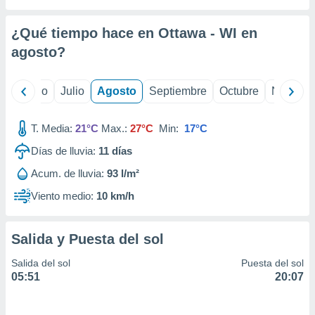
 seleccionar
o.
¿Qué tiempo hace en Ottawa - WI en
calización
precisa e
agosto
?
ión mediante
, publicidad
yo
Junio
Julio
Agosto
Septiembre
Octubre
Noviemb
dos,
T. Media:
21°C
Max.:
27°C
Min:
17°C
 publicidad
,
Días de lluvia:
11
días
ón de
 desarrollo
Acum. de lluvia:
93 l/m²
s.
Viento medio:
10 km/h
tros 1199
ios
Salida y Puesta del sol
Salida del sol
Puesta del sol
05:51
20:07