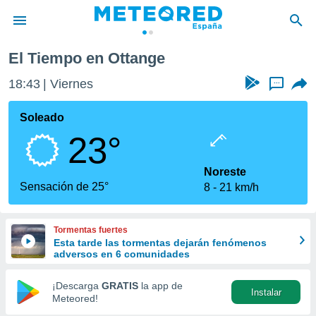
El Tiempo en Ottange
privacidad
18:43
Viernes
...
o de
tiempo.com)
borado por
Soleado
es para
23°
ue la
 que se
e calidad.
Noreste
eder a este
Sensación de 25°
8
21 km/h
ediante las
opciones:
Tormentas fuertes
ookies y
Esta tarde las tormentas dejarán fenómenos
e forma
adversos en 6 comunidades
d digital
¡Descarga
GRATIS
la app de
Instalar
ada, basada
Meteored!
mación