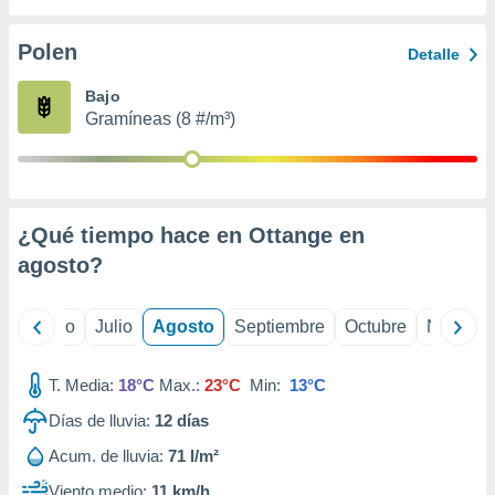
 seleccionar
o.
Polen
Detalle
calización
precisa e
Bajo
ión mediante
Gramíneas (8 #/m³)
, publicidad
dos,
 publicidad
,
¿Qué tiempo hace en Ottange en
ón de
agosto
?
 desarrollo
s.
tros 1199
yo
Junio
Julio
Agosto
Septiembre
Octubre
Noviemb
ios
T. Media:
18°C
Max.:
23°C
Min:
13°C
Días de lluvia:
12
días
Acum. de lluvia:
71 l/m²
Viento medio:
11 km/h