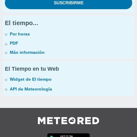
El tiempo...
Por horas
PDF
Más información
El Tiempo en tu Web
Widget de El tiempo
API de Meteorología