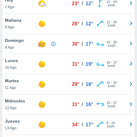
12
-
24
23°
/
12°
km/h
7 Ago
do en
 mismo.
sultar más
Mañana
12
-
26
28°
/
12°
 en nuestra
km/h
8 Ago
 Cookies
y
ualquier
Domingo
15
-
35
30°
/
17°
km/h
9 Ago
ento
 botón
ación de
Lunes
16
-
37
31°
/
19°
kies
km/h
10 Ago
 disponible
e nuestra
Martes
16
-
33
.
29°
/
16°
km/h
11 Ago
IVAMENTE,
Miércoles
15
-
37
31°
/
16°
km/h
12 Ago
as
 a cookies
Jueves
8
-
24
34°
/
17°
km/h
 no aceptar
13 Ago
ón de