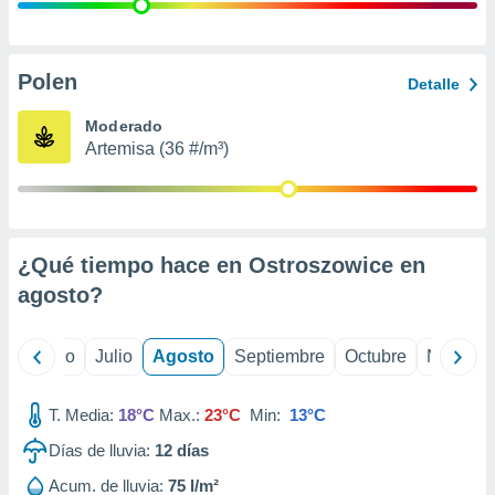
 seleccionar
o.
calización
precisa e
Polen
Detalle
ión mediante
Moderado
, publicidad
Artemisa (36 #/m³)
dos,
 publicidad
,
ón de
¿Qué tiempo hace en Ostroszowice en
 desarrollo
s.
agosto
?
tros 1199
ios
yo
Junio
Julio
Agosto
Septiembre
Octubre
Noviemb
T. Media:
18°C
Max.:
23°C
Min:
13°C
Días de lluvia:
12
días
Acum. de lluvia:
75 l/m²