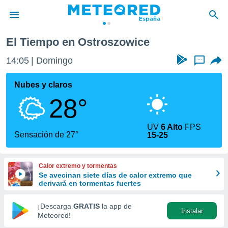
El Tiempo en Ostroszowice
privacidad
14:05
Domingo
...
o de
tiempo.com)
borado por
Nubes y claros
es para
28°
ue la
 que se
e calidad.
UV
6 Alto
FPS
eder a este
Sensación de 27°
15-25
ediante las
opciones:
Calor extremo y tormentas
ookies y
Se avecinan siete días de calor extremo que
e forma
derivará en tormentas fuertes
d digital
¡Descarga
GRATIS
la app de
Instalar
ada, basada
Meteored!
mación