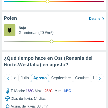
 seleccionar
o.
calización
precisa e
Polen
Detalle
ión mediante
Bajo
, publicidad
Gramíneas (20 #/m³)
dos,
 publicidad
,
ón de
¿Qué tiempo hace en Ost (Renania del
 desarrollo
s.
Norte-Westfalia) en
agosto
?
tros 1199
ios
yo
Junio
Julio
Agosto
Septiembre
Octubre
Noviemb
T. Media:
18°C
Max.:
23°C
Min:
14°C
Días de lluvia:
14
días
Acum. de lluvia:
83 l/m²