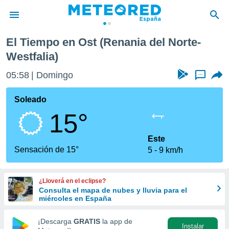
El Tiempo en Ost (Renania del Norte-
privacidad
Westfalia)
o de
tiempo.com)
05:58
Domingo
...
borado por
es para
Soleado
ue la
 que se
15°
e calidad.
eder a este
Este
ediante las
Sensación de 15°
opciones:
5
9 km/h
ookies y
e forma
¿Lloverá en el eclipse?
Consulta el mapa de nubes y lluvia para el
miércoles en España
d digital
ada, basada
¡Descarga
GRATIS
la app de
mación
Instalar