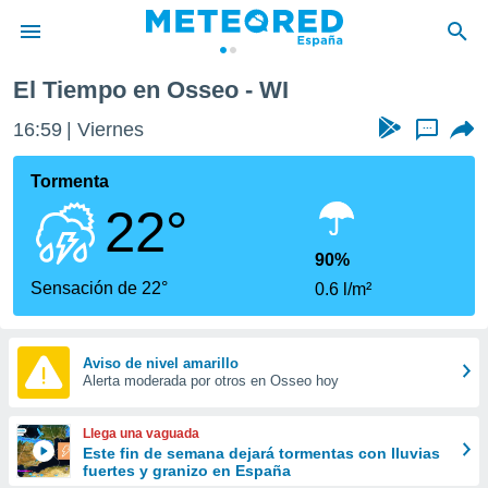
El Tiempo en Osseo - WI
privacidad
16:59
Viernes
...
o de
tiempo.com)
borado por
Tormenta
es para
22°
ue la
 que se
e calidad.
90%
eder a este
Sensación de 22°
0.6 l/m²
ediante las
opciones:
ookies y
Aviso de nivel amarillo
Alerta moderada por otros en Osseo hoy
e forma
d digital
Llega una vaguada
ada, basada
Este fin de semana dejará tormentas con lluvias
fuertes y granizo en España
mación