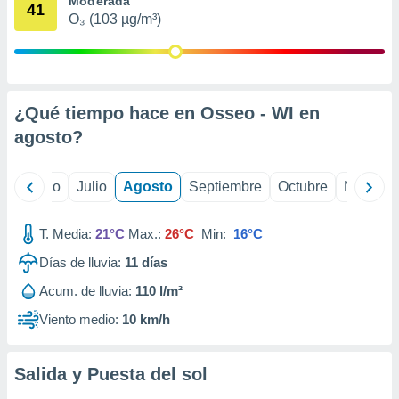
Moderada
 seleccionar
41
o.
O₃ (103 µg/m³)
calización
precisa e
ión mediante
¿Qué tiempo hace en Osseo - WI en
, publicidad
agosto
?
dos,
 publicidad
,
yo
Junio
Julio
Agosto
Septiembre
Octubre
Noviemb
ón de
 desarrollo
s.
T. Media:
21°C
Max.:
26°C
Min:
16°C
tros 1199
Días de lluvia:
11
días
ios
Acum. de lluvia:
110 l/m²
Viento medio:
10 km/h
Salida y Puesta del sol