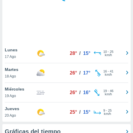
 botón
.
nto,
cios
kies,
ores únicos
Lunes
10
-
25
as similares
28°
/
15°
km/h
17 Ago
nar,
rocesar
Martes
onales como
16
-
41
26°
/
17°
km/h
 este sitio
18 Ago
recciones IP
ficadores de
Miércoles
19
-
46
26°
/
16°
 posible
km/h
19 Ago
s
 traten tus
Jueves
nales en
9
-
25
25°
/
15°
km/h
 interés
20 Ago
go a lo que
nerte. Para
Gráficas del tiempo
retirar su